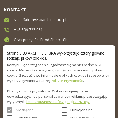
KONTAKT
sklep@domyekoarchitektura.pl
+48 856 723 031
Czas pracy: Pn-Pt od 8h do 18h
Ul. Elewatorska 10, Białystok
Strona
EKO ARCHITEKTURA
wykorzystuje cztery główne
rodzaje plików cookies.
Kontynuując przeglądanie, zgadzasz się na niezbędne pliki
MENU
cookie. Możesz także wyrazić zgodę na użycie innych plików
cookie. Szczegółowe informacje o plikach cookies i sposobie ich
INFORMACJA
wykorzystywania w naszej
Polityce Prywatności
.
Dbamy o Twoją prywatność! Wykorzystujemy dane
PORADNIK
odwiedzających do personalizowanych reklam, przestrzegając
wytycznych
https://business.safety.google/privacy/
Niezbędne
Funkcjonalne
Statystyczne
Marketingowe