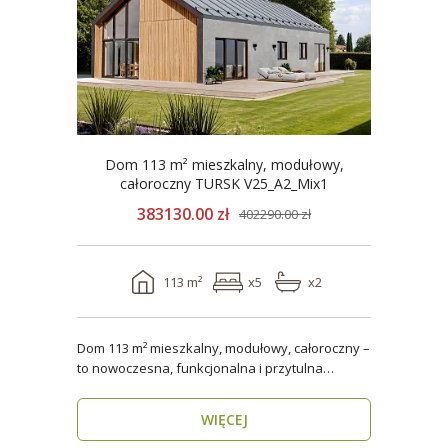
Dom 113 m² mieszkalny, modułowy,
całoroczny TURSK V25_A2_Mix1
383130.00 zł
402290.00 zł
113 m²
x5
x2
Dom 113 m² mieszkalny, modułowy, całoroczny –
to nowoczesna, funkcjonalna i przytulna
przestrzeń dla..
WIĘCEJ