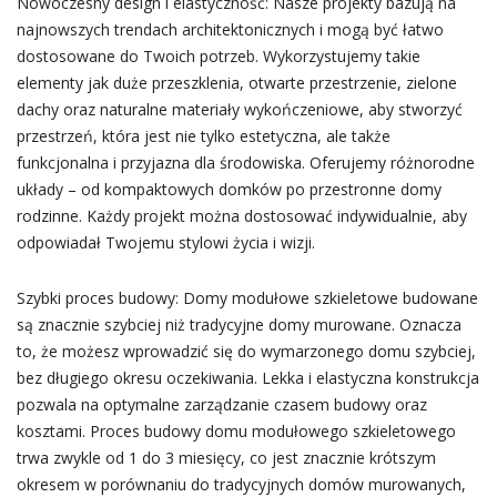
Nowoczesny design i elastyczność: Nasze projekty bazują na
najnowszych trendach architektonicznych i mogą być łatwo
dostosowane do Twoich potrzeb. Wykorzystujemy takie
elementy jak duże przeszklenia, otwarte przestrzenie, zielone
dachy oraz naturalne materiały wykończeniowe, aby stworzyć
przestrzeń, która jest nie tylko estetyczna, ale także
funkcjonalna i przyjazna dla środowiska. Oferujemy różnorodne
układy – od kompaktowych domków po przestronne domy
rodzinne. Każdy projekt można dostosować indywidualnie, aby
odpowiadał Twojemu stylowi życia i wizji.
Szybki proces budowy: Domy modułowe szkieletowe budowane
są znacznie szybciej niż tradycyjne domy murowane. Oznacza
to, że możesz wprowadzić się do wymarzonego domu szybciej,
bez długiego okresu oczekiwania. Lekka i elastyczna konstrukcja
pozwala na optymalne zarządzanie czasem budowy oraz
kosztami. Proces budowy domu modułowego szkieletowego
trwa zwykle od 1 do 3 miesięcy, co jest znacznie krótszym
okresem w porównaniu do tradycyjnych domów murowanych,