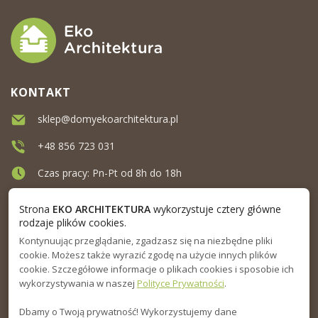
KONTAKT
sklep@domyekoarchitektura.pl
+48 856 723 031
Czas pracy: Pn-Pt od 8h do 18h
Ul. Elewatorska 10, Białystok
Strona
EKO ARCHITEKTURA
wykorzystuje cztery główne
rodzaje plików cookies.
Kontynuując przeglądanie, zgadzasz się na niezbędne pliki
MENU
cookie. Możesz także wyrazić zgodę na użycie innych plików
cookie. Szczegółowe informacje o plikach cookies i sposobie ich
INFORMACJA
wykorzystywania w naszej
Polityce Prywatności
.
Dbamy o Twoją prywatność! Wykorzystujemy dane