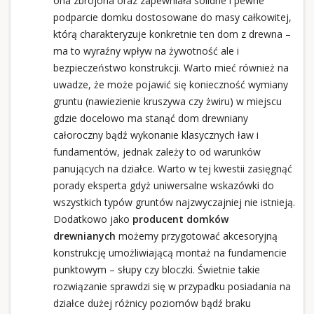
ona zbrojona oraz zapewniała solidne i pewne
podparcie domku dostosowane do masy całkowitej,
którą charakteryzuje konkretnie ten dom z drewna –
ma to wyraźny wpływ na żywotność ale i
bezpieczeństwo konstrukcji. Warto mieć również na
uwadze, że może pojawić się konieczność wymiany
gruntu (nawiezienie kruszywa czy żwiru) w miejscu
gdzie docelowo ma stanąć dom drewniany
całoroczny bądź wykonanie klasycznych ław i
fundamentów, jednak zależy to od warunków
panujących na działce. Warto w tej kwestii zasięgnąć
porady eksperta gdyż uniwersalne wskazówki do
wszystkich typów gruntów najzwyczajniej nie istnieją.
Dodatkowo jako
producent domków
drewnianych
możemy przygotować akcesoryjną
konstrukcję umożliwiającą montaż na fundamencie
punktowym – słupy czy bloczki. Świetnie takie
rozwiązanie sprawdzi się w przypadku posiadania na
działce dużej różnicy poziomów bądź braku