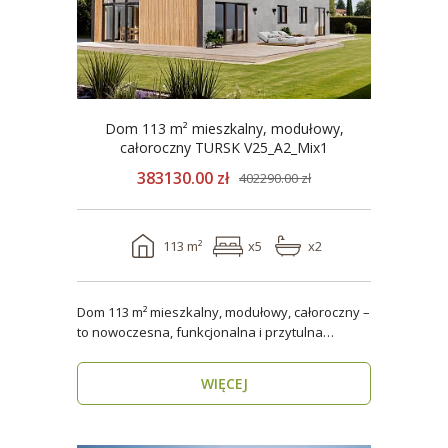
Dom 113 m² mieszkalny, modułowy,
całoroczny TURSK V25_A2_Mix1
383130.00 zł
402290.00 zł
113 m²
x5
x2
Dom 113 m² mieszkalny, modułowy, całoroczny –
to nowoczesna, funkcjonalna i przytulna
przestrzeń dla..
WIĘCEJ