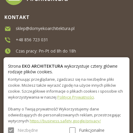
KONTAKT
sklep@domyekoarchitektura.pl
+48 856 723 031
Czas pracy: Pn-Pt od 8h do 18h
Ul. Elewatorska 10, Białystok
Strona
EKO ARCHITEKTURA
wykorzystuje cztery główne
rodzaje plików cookies.
Kontynuując przeglądanie, zgadzasz się na niezbędne pliki
MENU
cookie. Możesz także wyrazić zgodę na użycie innych plików
cookie. Szczegółowe informacje o plikach cookies i sposobie ich
INFORMACJA
wykorzystywania w naszej
Polityce Prywatności
.
Dbamy o Twoją prywatność! Wykorzystujemy dane
PORADNIK
odwiedzających do personalizowanych reklam, przestrzegając
wytycznych
https://business.safety.google/privacy/
Niezbędne
Funkcjonalne