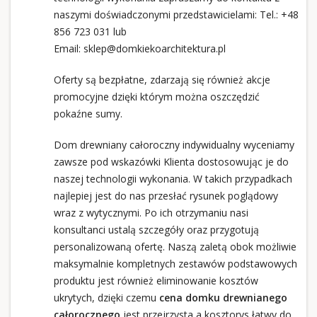
naszymi doświadczonymi przedstawicielami: Tel.:
+48
856 723 031
lub
Email:
sklep@domkiekoarchitektura.pl
Oferty są bezpłatne, zdarzają się również akcje
promocyjne dzięki którym można oszczędzić
pokaźne sumy.
Dom drewniany całoroczny indywidualny wyceniamy
zawsze pod wskazówki Klienta dostosowując je do
naszej technologii wykonania. W takich przypadkach
najlepiej jest do nas przesłać rysunek poglądowy
wraz z wytycznymi. Po ich otrzymaniu nasi
konsultanci ustalą szczegóły oraz przygotują
personalizowaną ofertę. Naszą zaletą obok możliwie
maksymalnie kompletnych zestawów podstawowych
produktu jest również eliminowanie kosztów
ukrytych, dzięki czemu
cena domku drewnianego
całorocznego
jest przejrzysta a kosztorys łatwy do