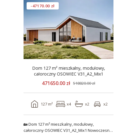
-47170.00 zł
Dom 127 m² mieszkalny, modułowy,
całoroczny OSOWIEC V31_A2_Mix1
471650.00 zł
518820.00 zł
127 m²
x4
x2
x2
🏡 Dom 127 m² mieszkalny, modułowy,
całoroczny OSOWIEC V31_A2_Mix1 Nowoczesny,
funkcjonalny i p..