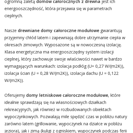
ogromną zaletą
domów całorocznych z drewna
jest ich
energooszczędność, która przejawia się w parametrach
cieplnych.
Nasze
drewniane domy całoroczne modułowe
gwarantują
przyjemny chłód latem i zapewniają dobre utrzymanie ciepła w
okresach zimowych. Wyposażone są w nowoczesną izolację.
Klasa energetyczna ma energooszczędny system izolacji
cieplnej, który zachowuje swoje właściwości nawet w bardzo
wymagających warunkach: izolacja podłóg (U= 0,27 W/(m2K)),
izolacja ścian (U = 0,28 W/(m2K)), izolacja dachu (U = 0,122
W/(m2K)).
Oferujemy
domy letniskowe całoroczne modułowe
, które
idealnie sprawdzają się na własnościowych działkach
rekreacyjnych, jak również w rozbudowanych obiektach
wypoczynkowych. Pozwalają mile spędzić czas w pobliżu natury
zarówno latem (grillowanie, wypoczynek na działce w pobliżu
jeziora), jak i zimą (kuligi z ogniskiem, wypoczynek podczas ferii