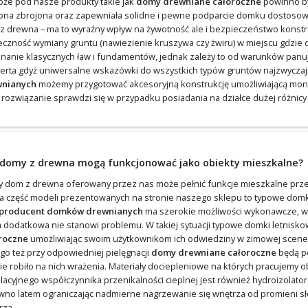
oże pod nasze produkty takie jak
domy drewniane całoroczne
powinno by
 ona zbrojona oraz zapewniała solidne i pewne podparcie domku dostosowa
z drewna – ma to wyraźny wpływ na żywotność ale i bezpieczeństwo konstru
eczność wymiany gruntu (nawiezienie kruszywa czy żwiru) w miejscu gdzie
nanie klasycznych ław i fundamentów, jednak zależy to od warunków panując
erta gdyż uniwersalne wskazówki do wszystkich typów gruntów najzwyczajni
nianych
możemy przygotować akcesoryjną konstrukcję umożliwiającą mont
e rozwiązanie sprawdzi się w przypadku posiadania na działce dużej różnicy
 domy z drewna mogą funkcjonować jako obiekty mieszkalne?
y dom z drewna oferowany przez nas może pełnić funkcje mieszkalne przez
a część modeli prezentowanych na stronie naszego sklepu to typowe domki
producent domków drewnianych
ma szerokie możliwości wykonawcze, w
a dodatkowa nie stanowi problemu. W takiej sytuacji typowe domki letnisko
roczne
umożliwiając swoim użytkownikom ich odwiedziny w zimowej scene
ego też przy odpowiedniej pielęgnacji
domy drewniane całoroczne
będą peł
ie robiło na nich wrażenia. Materiały dociepleniowe na których pracujemy
lacyjnego współczynnika przenikalności cieplnej jest również hydroizolato
wno latem ograniczając nadmierne nagrzewanie się wnętrza od promieni sł
rza.