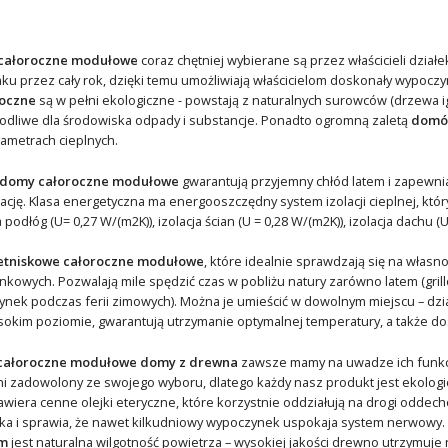
całoroczne
modułowe
coraz chętniej wybierane są przez właścicieli dział
u przez cały rok, dzięki temu umożliwiają właścicielom doskonały wypocz
oczne
są w pełni ekologiczne - powstają z naturalnych surowców (drzewa ig
odliwe dla środowiska odpady i substancje. Ponadto ogromną zaletą
domów
rametrach cieplnych.
 domy całoroczne modułowe
gwarantują przyjemny chłód latem i zapewni
cję. Klasa energetyczna ma energooszczędny system izolacji cieplnej, kt
 podłóg (U= 0,27 W/(m2K)), izolacja ścian (U = 0,28 W/(m2K)), izolacja dachu (U
etniskowe całoroczne modułowe
, które idealnie sprawdzają się na włas
owych. Pozwalają mile spędzić czas w pobliżu natury zarówno latem (grillowa
ek podczas ferii zimowych). Można je umieścić w dowolnym miejscu – działki
kim poziomie, gwarantują utrzymanie optymalnej temperatury, a także dos
całoroczne modułowe domy z drewna
zawsze mamy na uwadze ich funkcj
ełni zadowolony ze swojego wyboru, dlatego każdy nasz produkt jest ekolo
 zawiera cenne olejki eteryczne, które korzystnie oddziałują na drogi odde
eka i sprawia, że nawet kilkudniowy wypoczynek uspokaja system nerwow
m
jest naturalna wilgotność powietrza – wysokiej jakości drewno utrzymuje 