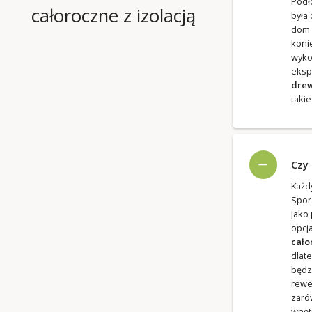
Podł
całoroczne z izolacją
była
dom 
koni
wyko
eksp
drew
taki
Czy
Każd
Spor
jako
opcj
cało
dlat
będz
rewe
zaró
wnęt