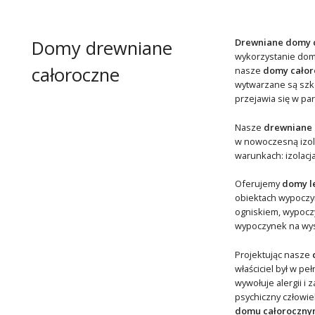
Domy drewniane
Drewniane domy 
wykorzystanie domk
całoroczne
nasze
domy całor
wytwarzane są szk
przejawia się w pa
Nasze
drewniane
w nowoczesną izola
warunkach: izolacja
Oferujemy
domy l
obiektach wypoczynk
ogniskiem, wypoczyn
wypoczynek na wyso
Projektując nasze
właściciel był w p
wywołuje alergii i
psychiczny człowi
domu całoroczny