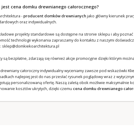
a jest cena domku drewnianego całorocznego?
rchitektura -
producent domków drewnianych
jako główny kierunek prac
dardowych oraz indywidualnych.
kładowe projekty standardowe są dostępne na stronie sklepu i aby poznać 
omość technologii wykonania zapraszamy do kontaktu z naszymi doświadczo
l:
sklep@domkiekoarchitektura.pl
ty są bezpłatne, zdarzają się również akcje promocyjne dzięki którym moż
drewniany całoroczny indywidualny wyceniamy zawsze pod wskazówki Klient
padkach najlepiej jest do nas przesłać rysunek poglądowy wraz z wytycznymi
gotują personalizowaną ofertę. Naszą zaletą obok możliwie maksymalnie 
inowanie kosztów ukrytych, dzięki czemu
cena domku drewnianego cało