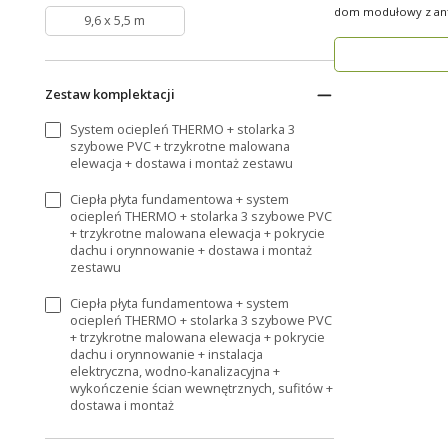
dom modułowy z ant
9,6 x 5,5 m
użytkowej 84 m², ..
Zestaw komplektacji
System ociepleń THERMO + stolarka 3
szybowe PVC + trzykrotne malowana
elewacja + dostawa i montaż zestawu
Ciepła płyta fundamentowa + system
ociepleń THERMO + stolarka 3 szybowe PVC
+ trzykrotne malowana elewacja + pokrycie
dachu i orynnowanie + dostawa i montaż
zestawu
Ciepła płyta fundamentowa + system
ociepleń THERMO + stolarka 3 szybowe PVC
+ trzykrotne malowana elewacja + pokrycie
dachu i orynnowanie + instalacja
elektryczna, wodno-kanalizacyjna +
wykończenie ścian wewnętrznych, sufitów +
dostawa i montaż