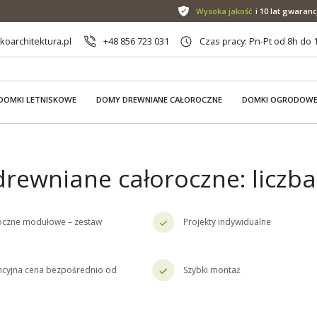
Wysoka jakość
i 10 lat gwaranc
oarchitektura.pl
+48 856 723 031
Czas pracy: Pn-Pt od 8h do 
DOMKI LETNISKOWE
DOMY DREWNIANE CAŁOROCZNE
DOMKI OGRODOW
rewniane całoroczne: liczba
oczne modułowe – zestaw
Projekty indywidualne
cyjna cena bezpośrednio od
Szybki montaż