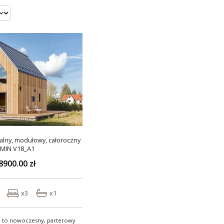
lny, modułowy, całoroczny
MIN V18_A1
8900.00 zł
x3
x1
 to nowoczesny, parterowy