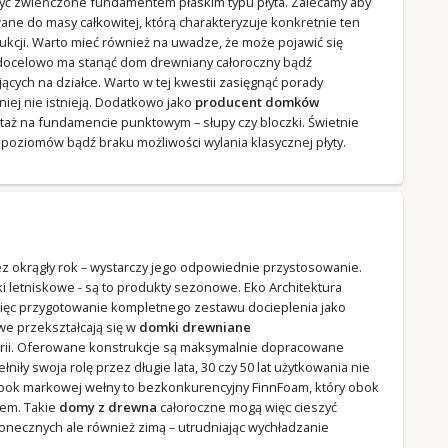
ć zwieńczone fundamentem płaskim typu płyta. Zalecamy aby
ne do masy całkowitej, którą charakteryzuje konkretnie ten
kcji. Warto mieć również na uwadze, że może pojawić się
 docelowo ma stanąć dom drewniany całoroczny bądź
ych na działce. Warto w tej kwestii zasięgnąć porady
ej nie istnieją. Dodatkowo jako
producent domków
aż na fundamencie punktowym – słupy czy bloczki. Świetnie
 poziomów bądź braku możliwości wylania klasycznej płyty.
 okrągły rok – wystarczy jego odpowiednie przystosowanie.
 letniskowe - są to produkty sezonowe. Eko Architektura
ięc przygotowanie kompletnego zestawu docieplenia jako
we przekształcają się w
domki drewniane
rii. Oferowane konstrukcje są maksymalnie dopracowane
niły swoja rolę przez długie lata, 30 czy 50 lat użytkowania nie
 obok markowej wełny to bezkonkurencyjny FinnFoam, który obok
rem. Takie
domy z drewna
całoroczne mogą więc cieszyć
onecznych ale również zimą – utrudniając wychładzanie