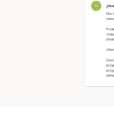
Jak
Eko A
stan
Przy
znaj
Emai
Ofer
Dom 
przy
przy
elim