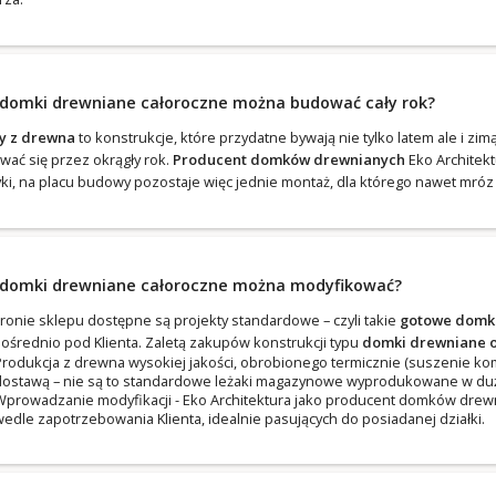
 domki drewniane całoroczne można budować cały rok?
 z drewna
to konstrukcje, które przydatne bywają nie tylko latem ale i zi
wać się przez okrągły rok.
Producent domków drewnianych
Eko Architek
yki, na placu budowy pozostaje więc jednie montaż, dla którego nawet mróz 
 domki drewniane całoroczne można modyfikować?
tronie sklepu dostępne są projekty standardowe – czyli takie
gotowe domk
ośrednio pod Klienta. Zaletą zakupów konstrukcji typu
domki drewniane 
rodukcja z drewna wysokiej jakości, obrobionego termicznie (suszenie 
ostawą – nie są to standardowe leżaki magazynowe wyprodukowane w dużej 
prowadzanie modyfikacji - Eko Architektura jako producent domków drewn
edle zapotrzebowania Klienta, idealnie pasujących do posiadanej działki.