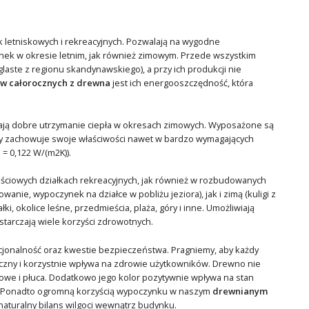
ek letniskowych i rekreacyjnych. Pozwalają na wygodne
ynek w okresie letnim, jak również zimowym. Przede wszystkim
laste z regionu skandynawskiego), a przy ich produkcji nie
 całorocznych z drewna
jest ich energooszczędność, która
ają dobre utrzymanie ciepła w okresach zimowych. Wyposażone są
óry zachowuje swoje właściwości nawet w bardzo wymagających
 = 0,122 W/(m2K)).
nościowych działkach rekreacyjnych, jak również w rozbudowanych
nie, wypoczynek na działce w pobliżu jeziora), jak i zimą (kuligi z
, okolice leśne, przedmieścia, plaża, góry i inne. Umożliwiają
tarczają wiele korzyści zdrowotnych.
onalność oraz kwestie bezpieczeństwa. Pragniemy, aby każdy
giczny i korzystnie wpływa na zdrowie użytkowników. Drewno nie
chowe i płuca. Dodatkowo jego kolor pozytywnie wpływa na stan
y. Ponadto ogromną korzyścią wypoczynku w naszym
drewnianym
naturalny bilans wilgoci wewnątrz budynku.