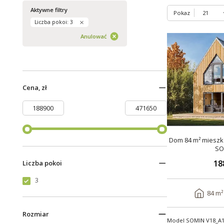
Aktywne filtry
Pokaz
Liczba pokoi: 3
Anulować
Cena, zł
Dom 84 m² mieszka
SO
18
Liczba pokoi
3
84 m²
Rozmiar
Model SOMIN V18_A1