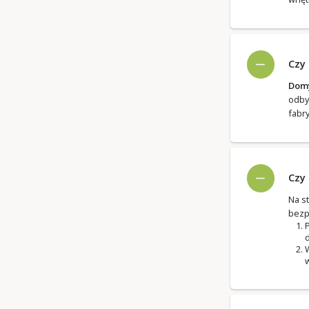
Czy
Domy
odby
fabr
Czy
Na s
bezp
P
d
W
w