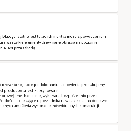
mą. Dlatego istotne jest to, że ich montaż może z powodzeniem
tura wszystkie elementy drewniane obrabia na poziomie
nie jest przeszkodą.
i drewniane
, które po dokonaniu zamówienia produkujemy
od producenta
jest zdecydowanie:
komorowe) i mechanicznie, wykonana bezpośrednio przed
ilości i oczekujące u pośrednika nawet kilka lat na dostawę.
ianych umożliwia wykonanie indywidualnych konstrukcji,