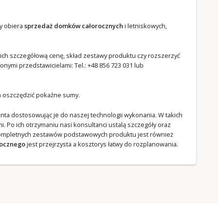
y obiera
sprzedaż domków całorocznych
i letniskowych,
ich szczegółową cenę, skład zestawy produktu czy rozszerzyć
nymi przedstawicielami: Tel.:
+48 856 723 031
lub
na oszczędzić pokaźne sumy.
a dostosowując je do naszej technologii wykonania. W takich
. Po ich otrzymaniu nasi konsultanci ustalą szczegóły oraz
kompletnych zestawów podstawowych produktu jest również
rocznego
jest przejrzysta a kosztorys łatwy do rozplanowania.