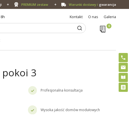
ji
PREMIUM zestaw
Warunki dostawy i
gwarancja
18h
Kontakt
O nas
Galeria
E
 pokoi 3
Profesjonalna konsultacja
Wysoka jakość domów modułowych