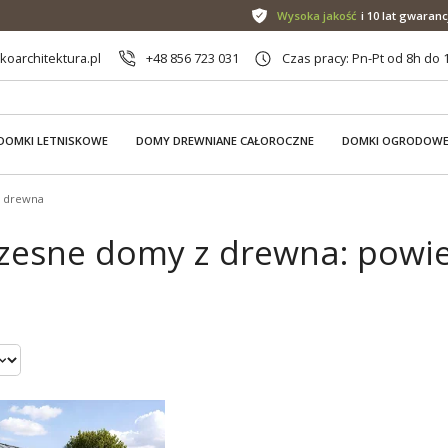
Wysoka jakość
i 10 lat gwaranc
oarchitektura.pl
+48 856 723 031
Czas pracy: Pn-Pt od 8h do 
DOMKI LETNISKOWE
DOMY DREWNIANE CAŁOROCZNE
DOMKI OGRODOW
 drewna
esne domy z drewna: powie