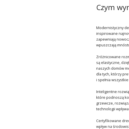
Czym wyr
Modernistyczny des
inspirowane najno
zapewniają nowocze
wpuszczają mnóstwo
Zróżnicowane rozmi
są elastyczne, dz
naszych domów moż
dla tych, którzy pr
i spełnia wszystkie
Inteligentne rozwi
które podnoszą ko
grzewcze, rozwiąza
technologii wpływa
Certyfikowane drew
wpływ na środowisk