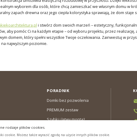
h konstrukcja umożliwia elastyczną rozbudowę w przyszłości. Dzięki lekkośc
ealnym wyborem dla osób, które chcą zamieszkać we własnym domu w kró
turalny zapach drewna oraz jego ciepła kolorystyka sprawiają, że dom staje 
iekoarchitektura.pl
i stwórz dom swoich marzeń – estetyczny, funkcjonaln
ów, aby pomóc Ci na każdym etapie – od wyboru projektu, przez realizację
owym domem, który spełni wszystkie Twoje oczekiwania. Zainwestuj w przy
m na najwyższym poziomie.
PORADNIK
K
Domki bez pozwolenia
PREMIUM zestaw
Szybki i łatwy montaż
ne rodzaje plików cookies.
y & Gwarancja
ki cookie. Możesz także wyrazić zgodę na użycie innych plików cookie.