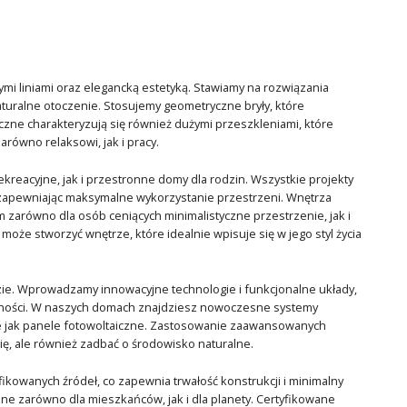
mi liniami oraz elegancką estetyką. Stawiamy na rozwiązania
uralne otoczenie. Stosujemy geometryczne bryły, które
zne charakteryzują się również dużymi przeszkleniami, które
równo relaksowi, jak i pracy.
reacyjne, jak i przestronne domy dla rodzin. Wszystkie projekty
 zapewniając maksymalne wykorzystanie przestrzeni. Wnętrza
arówno dla osób ceniących minimalistyczne przestrzenie, jak i
może stworzyć wnętrze, które idealnie wpisuje się w jego styl życia
zie. Wprowadzamy innowacyjne technologie i funkcjonalne układy,
jności. W naszych domach znajdziesz nowoczesne systemy
kie jak panele fotowoltaiczne. Zastosowanie zaawansowanych
ię, ale również zadbać o środowisko naturalne.
ikowanych źródeł, co zapewnia trwałość konstrukcji i minimalny
e zarówno dla mieszkańców, jak i dla planety. Certyfikowane