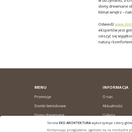
w utrzymaniu, a ic
domy drewniane id
klimat wnętrz – na
Odwiedź
www.domk
ekspertów jest got
cieszyć się wyjątk
naturą i komforte
MENU
INFORMACJA
Promocje
O nas
Domki letniskowe
Aktualności
Domy drewniane
Galeria
całoroczne
Strona
EKO ARCHITEKTURA
wykorzystuje cztery głów
Warunki dostaw
Domki ogrodowe
Kontynuując przeglądanie, zgadzasz się na niezbędne pli