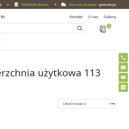
ji
PREMIUM zestaw
Warunki dostawy i
gwarancja
18h
Kontakt
O nas
Galeria
E
rzchnia użytkowa 113