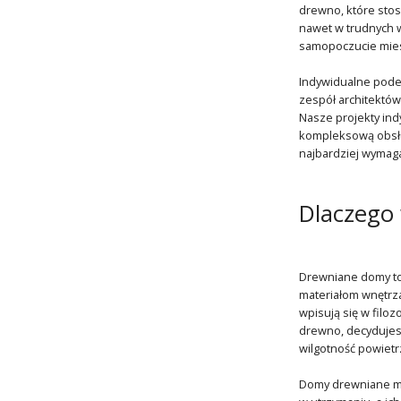
drewno, które stos
nawet w trudnych w
samopoczucie mie
Indywidualne podej
zespół architektów
Nasze projekty ind
kompleksową obsług
najbardziej wymaga
Dlaczego
Drewniane domy to 
materiałom wnętrza
wpisują się w filo
drewno, decydujesz
wilgotność powietr
Domy drewniane maj