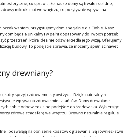
atmosferyczne, co sprawia, że nasze domy są trwałe i solidne,
 zdrowy mikroklimat we wnętrzu, co pozytywnie wpływa na
im oczekiwaniom, przygotujemy dom specjalnie dla Ciebie. Nasz
zny dom będzie unikalny i w pełni dopasowany do Twoich potrzeb.
yć przestrzeń, która idealnie odzwierciedla jego wizję. Oferujemy
izację budowy. To podejście sprawia, że możemy spełniać nawet
zny drewniany?
, który sprzyja zdrowemu stylowi życia. Dzięki naturalnym
 pozytywnie wpływa na zdrowie mieszkańców. Domy drewniane
ących sobie odpowiedzialne podejście do środowiska. Wybierając
ż tworzy zdrową atmosferę we wnętrzu. Drewno naturalnie reguluje
ne i pozwalają na obniżenie kosztów ogrzewania. Są również łatwe