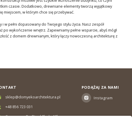
i konstrukcji możliwe jest szybkie wznoszenie budynku, co czyni
tkim czasie. Dodatkowo, drewniane elementy tworzą wyjątkowy
się miejscem, w którym chce się przebywać.
y i w pełni dopasowany do Twojego stylu życia. Nasz zespół
, aż po wykończenie wnętrz. Zapewniamy pełne wsparcie, abyś mógł
szłość z domem drewnianym, który łączy nowoczesną architekturę z
ONTAKT
PODĄŻAJ ZA NAMI
sklep@domyekoarchitektura.pl
Instagram
+48 856 723 031
Czas pracy: Pn-Pt od 8h do 18h
Ul. Elewatorska 10, Białystok