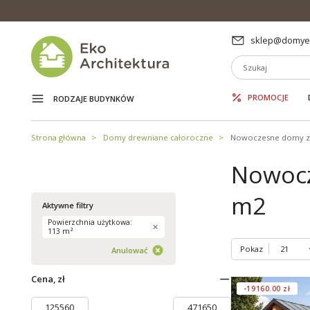
sklep@domyek
PROMOCJE
RODZAJE BUDYNKÓW
Strona główna
Domy drewniane całoroczne
Nowoczesne domy z
Nowocz
m2
Aktywne filtry
Powierzchnia użytkowa:
113 m²
Pokaz
Anulować
Cena, zł
-19160.00 zł