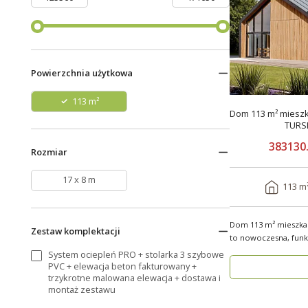
Powierzchnia użytkowa
113 m²
Dom 113 m² mieszk
TURS
383130.
Rozmiar
17 x 8 m
113 m
Dom 113 m² mieszkal
Zestaw komplektacji
to nowoczesna, funkc
przestrzeń dla..
System ociepleń PRO + stolarka 3 szybowe
PVC + elewacja beton fakturowany +
trzykrotne malowana elewacja + dostawa i
montaż zestawu