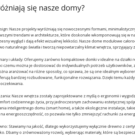
óżniają się nasze domy?
ign: Nasze projekty wyróżniają się nowoczesnymi formami, minimalistyczny
wszymi trendami w architekturze, które doskonale wkomponowują się w nat
sny wygląd i dają efekt wizualnej lekkości. Nasze dome modułowe całoroc
 naturalnego światła i tworzą niepowtarzalny klimat wnętrza, sprzyjający za
ary i układy: Oferujemy zarówno kompaktowe domki v idealne na działki rek
ięki czemu można je dostosować do indywidualnych potrzeb użytkowników,
na aranżować na różne sposoby, co sprawia, że są one idealnym wyborem z
eferują bardziej rozbudowane, funkcjonalne rozwiązania. Dzięki temu każdy 
 oczekiwania.
ązania: Nasze wnętrza zostały zaprojektowane z myślą o ergonomii i wygod
mfort codziennego życia, przy jednoczesnym zachowaniu estetycznej spó
nia inteligentnego domu (smart home), a także ekologiczne instalacje, ta
 na energooszczędność, co pozwala nie tylko zmniejszyć rachunki za energ
no: Stawiamy na jakość, dlatego wykorzystujemy wyłącznie drewno z certyf
o. Dbamy o zrównoważony rozwój, wybierając materiały, które są bezpieczn