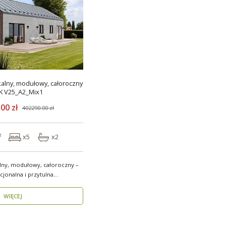
alny, modułowy, całoroczny
K V25_A2_Mix1
00 zł
402290.00 zł
²
x5
x2
ny, modułowy, całoroczny –
jonalna i przytulna
WIĘCEJ