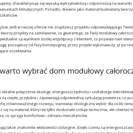
ujemy, charakteryzuje się wysoką wytrzymałością i odpornością na warunki 
arunkach klimatycznych. Ponadto, drewno jako materiał budowlany tworzy
szkańców.
ście: Jeśli w naszej ofercie nie znajdziesz projektu odpowiadającego Two
 tworzy projekty na zamówienie, co gwarantuje, że Twój modułowy całoroc
ywidualne są wynikiem ścisłej współpracy z klientem, co pozwala nam stworz
ę, począwszy od fazy koncepcyjnej, przez projekt wykonawczy, aż po real
jące oczekiwania.
 warto wybrać dom modułowy całoroc
idealne połączenie ekologii, energooszczędności i unikalnego mikroklimatu
 są ciepłe, przytulne i zapewniają odpowiednią cyrkulację powietrza, co
zofię zrównoważonego rozwoju, stanowiąc ekologiczny wybór dla osób ceni
 się na materiał, który nie tylko doskonale izoluje termicznie, ale równie
za, co sprzyja komfortowi i zdrowiu mieszkańców.
ą także znakomite właściwości izolacyjne, dzięki czemu są energooszczęd