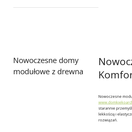
Nowocz
Nowoczesne domy
modułowe z drewna
Komfor
Nowoczesne moduło
www.domkiekoarchi
starannie przemyśl
lekkością i elasty
rozwiązań.