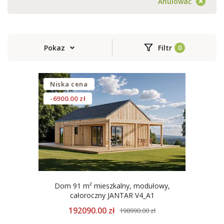
Anulować
Pokaz
Filtr
Niska cena
-6900.00 zł
Dom 91 m² mieszkalny, modułowy,
całoroczny JANTAR V4_A1
192090.00 zł
198990.00 zł