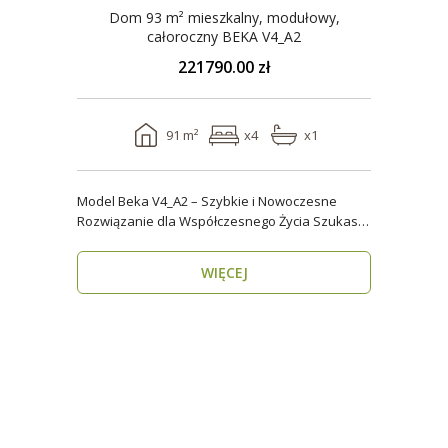
Dom 93 m² mieszkalny, modułowy,
całoroczny BEKA V4_A2
221790.00 zł
91 m²
x4
x1
Model Beka V4_A2 – Szybkie i Nowoczesne
Rozwiązanie dla Współczesnego Życia Szukasz
domu, który z..
WIĘCEJ