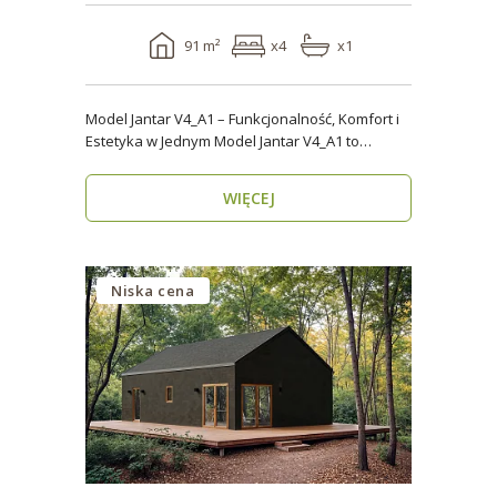
91 m²
x4
x1
Model Jantar V4_A1 – Funkcjonalność, Komfort i
Estetyka w Jednym Model Jantar V4_A1 to
nowoczesny..
WIĘCEJ
Niska cena