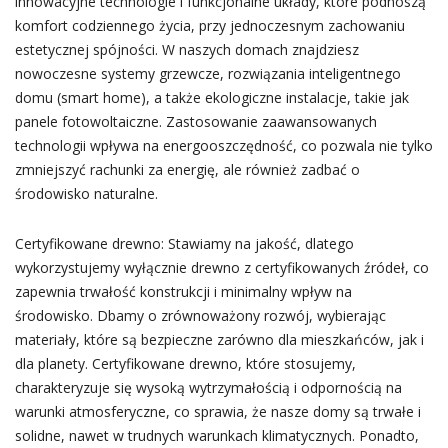
innowacyjne technologie i funkcjonalne układy, które podnoszą
komfort codziennego życia, przy jednoczesnym zachowaniu
estetycznej spójności. W naszych domach znajdziesz
nowoczesne systemy grzewcze, rozwiązania inteligentnego
domu (smart home), a także ekologiczne instalacje, takie jak
panele fotowoltaiczne. Zastosowanie zaawansowanych
technologii wpływa na energooszczędność, co pozwala nie tylko
zmniejszyć rachunki za energię, ale również zadbać o
środowisko naturalne.
Certyfikowane drewno: Stawiamy na jakość, dlatego
wykorzystujemy wyłącznie drewno z certyfikowanych źródeł, co
zapewnia trwałość konstrukcji i minimalny wpływ na
środowisko. Dbamy o zrównoważony rozwój, wybierając
materiały, które są bezpieczne zarówno dla mieszkańców, jak i
dla planety. Certyfikowane drewno, które stosujemy,
charakteryzuje się wysoką wytrzymałością i odpornością na
warunki atmosferyczne, co sprawia, że nasze domy są trwałe i
solidne, nawet w trudnych warunkach klimatycznych. Ponadto,