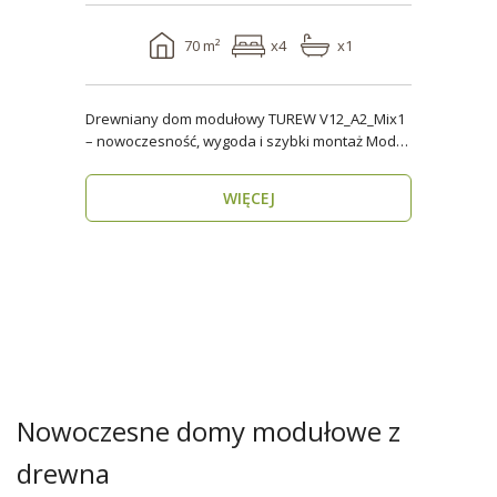
70 m²
x4
x1
Drewniany dom modułowy TUREW V12_A2_Mix1
– nowoczesność, wygoda i szybki montaż Model
TUREW V12_A..
WIĘCEJ
Nowoczesne domy modułowe z
drewna