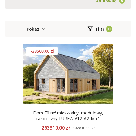
Anulować
Pokaz
Filtr
-39500.00 zł
Dom 70 m² mieszkalny, modułowy,
całoroczny TUREW V12_A2_Mix1
263310.00 zł
302810.00 zł