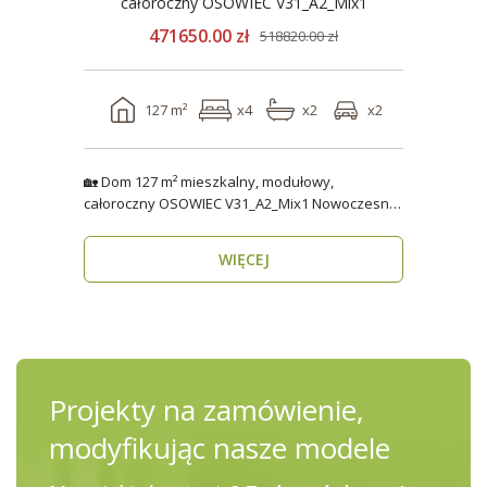
całoroczny OSOWIEC V31_A2_Mix1
471650.00 zł
518820.00 zł
127 m²
x4
x2
x2
🏡 Dom 127 m² mieszkalny, modułowy,
całoroczny OSOWIEC V31_A2_Mix1 Nowoczesny,
funkcjonalny i p..
WIĘCEJ
Projekty na zamówienie,
modyfikując nasze modele