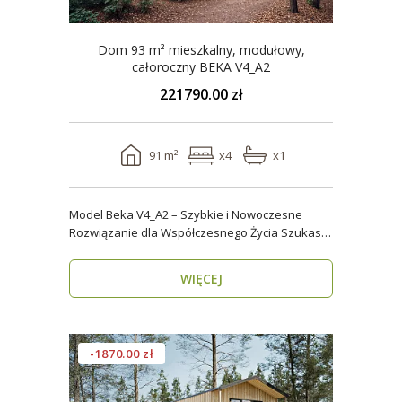
Dom 93 m² mieszkalny, modułowy,
całoroczny BEKA V4_A2
221790.00 zł
91 m²
x4
x1
Model Beka V4_A2 – Szybkie i Nowoczesne
Rozwiązanie dla Współczesnego Życia Szukasz
domu, który z..
WIĘCEJ
-1870.00 zł