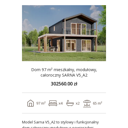
Dom 97 m² mieszkalny, modułowy,
całoroczny SARNA V5_A2
302560.00 zł
97 m²
x4
x2
65 m²
Model Sarna V5_A2 to stylowy i funkcjonalny
dom całoroczny modułowy o powierzchni