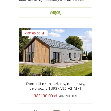
użytkowej ponad 96..
WIĘCEJ
-19160.00 zł
Dom 113 m² mieszkalny, modułowy,
całoroczny TURSK V25_A2_Mix1
383130.00 zł
402290.00 zł