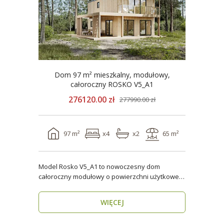
Dom 97 m² mieszkalny, modułowy,
całoroczny ROSKO V5_A1
276120.00 zł
277990.00 zł
97 m²
x4
x2
65 m²
Model Rosko V5_A1 to nowoczesny dom
całoroczny modułowy o powierzchni użytkowej
ponad 96 m². Dzięki ..
WIĘCEJ