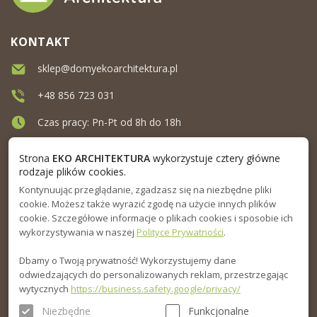
KONTAKT
sklep@domyekoarchitektura.pl
+48 856 723 031
Czas pracy: Pn-Pt od 8h do 18h
Ul. Elewatorska 10, Białystok
Strona
EKO ARCHITEKTURA
wykorzystuje cztery główne
rodzaje plików cookies.
Kontynuując przeglądanie, zgadzasz się na niezbędne pliki
MENU
cookie. Możesz także wyrazić zgodę na użycie innych plików
cookie. Szczegółowe informacje o plikach cookies i sposobie ich
INFORMACJA
wykorzystywania w naszej
Polityce Prywatności
.
Dbamy o Twoją prywatność! Wykorzystujemy dane
PORADNIK
odwiedzających do personalizowanych reklam, przestrzegając
wytycznych
https://business.safety.google/privacy/
Niezbędne
Funkcjonalne