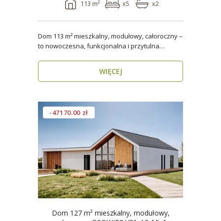
113 m²
x5
x2
Dom 113 m² mieszkalny, modułowy, całoroczny –
to nowoczesna, funkcjonalna i przytulna
przestrzeń dla..
WIĘCEJ
-47170.00 zł
Dom 127 m² mieszkalny, modułowy,