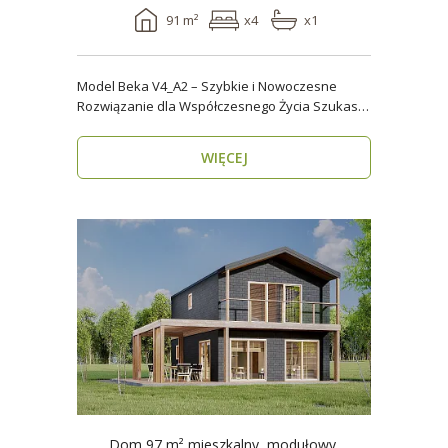
91 m²
x4
x1
Model Beka V4_A2 – Szybkie i Nowoczesne
Rozwiązanie dla Współczesnego Życia Szukasz
domu, który z..
WIĘCEJ
Dom 97 m² mieszkalny, modułowy,