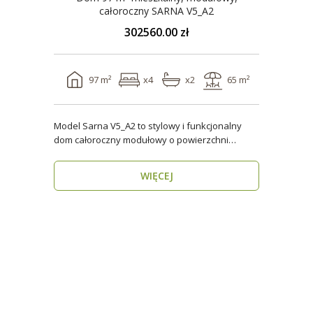
całoroczny SARNA V5_A2
302560.00 zł
97 m²
x4
x2
65 m²
Model Sarna V5_A2 to stylowy i funkcjonalny
dom całoroczny modułowy o powierzchni
użytkowej ponad 96..
WIĘCEJ