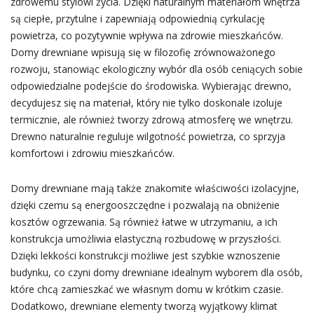
zdrowemu stylowi życia. Dzięki naturalnym materiałom wnętrza
są ciepłe, przytulne i zapewniają odpowiednią cyrkulację
powietrza, co pozytywnie wpływa na zdrowie mieszkańców.
Domy drewniane wpisują się w filozofię zrównoważonego
rozwoju, stanowiąc ekologiczny wybór dla osób ceniących sobie
odpowiedzialne podejście do środowiska. Wybierając drewno,
decydujesz się na materiał, który nie tylko doskonale izoluje
termicznie, ale również tworzy zdrową atmosferę we wnętrzu.
Drewno naturalnie reguluje wilgotność powietrza, co sprzyja
komfortowi i zdrowiu mieszkańców.
Domy drewniane mają także znakomite właściwości izolacyjne,
dzięki czemu są energooszczędne i pozwalają na obniżenie
kosztów ogrzewania. Są również łatwe w utrzymaniu, a ich
konstrukcja umożliwia elastyczną rozbudowę w przyszłości.
Dzięki lekkości konstrukcji możliwe jest szybkie wznoszenie
budynku, co czyni domy drewniane idealnym wyborem dla osób,
które chcą zamieszkać we własnym domu w krótkim czasie.
Dodatkowo, drewniane elementy tworzą wyjątkowy klimat