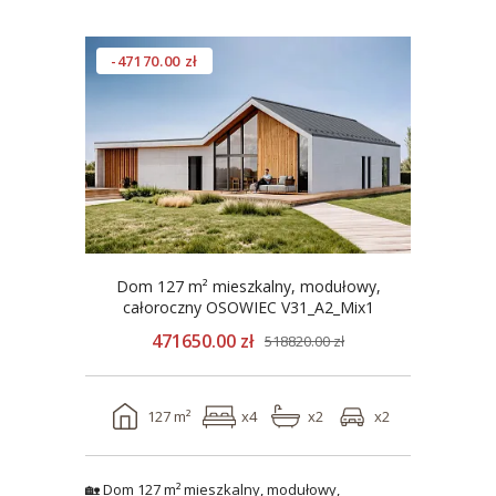
-47170.00 zł
Dom 127 m² mieszkalny, modułowy,
całoroczny OSOWIEC V31_A2_Mix1
471650.00 zł
518820.00 zł
127 m²
x4
x2
x2
🏡 Dom 127 m² mieszkalny, modułowy,