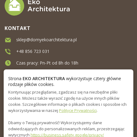
KONTAKT
sklep@domyekoarchitektura.pl
+48 856 723 031
Czas pracy: Pn-Pt od 8h do 18h
Ul. Elewatorska 10, Białystok
Strona
EKO ARCHITEKTURA
wykorzystuje cztery główne
rodzaje plików cookies.
Kontynuując przeglądanie, zgadzasz się na niezbędne pliki
MENU
cookie. Możesz także wyrazić zgodę na użycie innych plików
cookie. Szczegółowe informacje o plikach cookies i sposobie ich
INFORMACJA
wykorzystywania w naszej
Polityce Prywatności
.
Dbamy o Twoją prywatność! Wykorzystujemy dane
PORADNIK
odwiedzających do personalizowanych reklam, przestrzegając
wytycznych
https://business.safety.google/privacy/