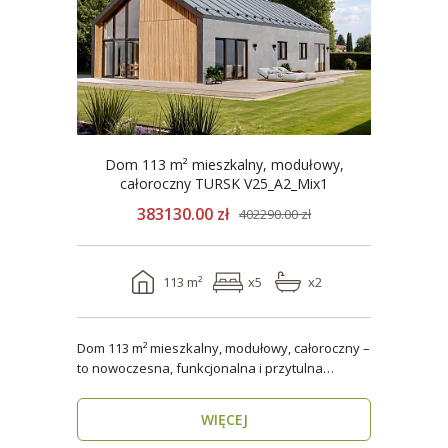
Dom 113 m² mieszkalny, modułowy,
całoroczny TURSK V25_A2_Mix1
383130.00 zł
402290.00 zł
113 m²
x5
x2
Dom 113 m² mieszkalny, modułowy, całoroczny –
to nowoczesna, funkcjonalna i przytulna
przestrzeń dla..
WIĘCEJ