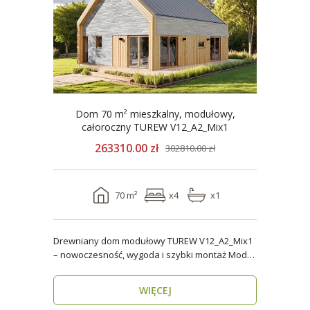
Dom 70 m² mieszkalny, modułowy,
całoroczny TUREW V12_A2_Mix1
263310.00 zł
302810.00 zł
70 m²
x4
x1
Drewniany dom modułowy TUREW V12_A2_Mix1
– nowoczesność, wygoda i szybki montaż Model
TUREW V12_A..
WIĘCEJ