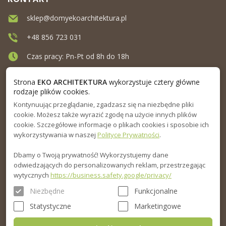
sklep@domyekoarchitektura.pl
+48 856 723 031
Czas pracy: Pn-Pt od 8h do 18h
Ul. Elewatorska 10, Białystok
Strona
EKO ARCHITEKTURA
wykorzystuje cztery główne
rodzaje plików cookies.
Kontynuując przeglądanie, zgadzasz się na niezbędne pliki
MENU
cookie. Możesz także wyrazić zgodę na użycie innych plików
cookie. Szczegółowe informacje o plikach cookies i sposobie ich
INFORMACJA
wykorzystywania w naszej
Polityce Prywatności
.
Dbamy o Twoją prywatność! Wykorzystujemy dane
PORADNIK
odwiedzających do personalizowanych reklam, przestrzegając
wytycznych
https://business.safety.google/privacy/
Niezbędne
Funkcjonalne
Statystyczne
Marketingowe