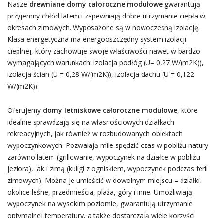
Nasze
drewniane domy całoroczne modułowe
gwarantują
przyjemny chłód latem i zapewniają dobre utrzymanie ciepła w
okresach zimowych. Wyposażone są w nowoczesną izolację.
Klasa energetyczna ma energooszczędny system izolacji
cieplnej, który zachowuje swoje właściwości nawet w bardzo
wymagających warunkach: izolacja podłóg (U= 0,27 W/(m2K)),
izolacja ścian (U = 0,28 W/(m2K)), izolacja dachu (U = 0,122
W/(m2K)).
Oferujemy
domy letniskowe całoroczne modułowe
, które
idealnie sprawdzają się na własnościowych działkach
rekreacyjnych, jak również w rozbudowanych obiektach
wypoczynkowych. Pozwalają mile spędzić czas w pobliżu natury
zarówno latem (grillowanie, wypoczynek na działce w pobliżu
jeziora), jak i zimą (kuligi z ogniskiem, wypoczynek podczas ferii
zimowych). Można je umieścić w dowolnym miejscu – działki,
okolice leśne, przedmieścia, plaża, góry i inne. Umożliwiają
wypoczynek na wysokim poziomie, gwarantują utrzymanie
optymalnej temperatury, a także dostarczają wiele korzyści