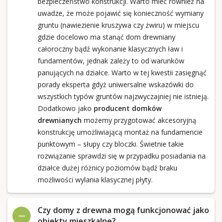
bezpieczeństwo konstrukcji. Warto mieć również na
uwadze, że może pojawić się konieczność wymiany
gruntu (nawiezienie kruszywa czy żwiru) w miejscu
gdzie docelowo ma stanąć dom drewniany
całoroczny bądź wykonanie klasycznych ław i
fundamentów, jednak zależy to od warunków
panujących na działce. Warto w tej kwestii zasięgnąć
porady eksperta gdyż uniwersalne wskazówki do
wszystkich typów gruntów najzwyczajniej nie istnieją.
Dodatkowo jako
producent domków
drewnianych
możemy przygotować akcesoryjną
konstrukcję umożliwiającą montaż na fundamencie
punktowym – słupy czy bloczki. Świetnie takie
rozwiązanie sprawdzi się w przypadku posiadania na
działce dużej różnicy poziomów bądź braku
możliwości wylania klasycznej płyty.
Czy domy z drewna mogą funkcjonować jako
obiekty mieszkalne?