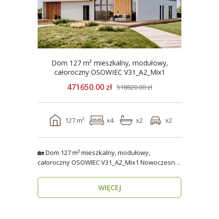
Dom 127 m² mieszkalny, modułowy,
całoroczny OSOWIEC V31_A2_Mix1
471650.00 zł
518820.00 zł
127 m²
x4
x2
x2
🏡 Dom 127 m² mieszkalny, modułowy,
całoroczny OSOWIEC V31_A2_Mix1 Nowoczesny,
funkcjonalny i p..
WIĘCEJ