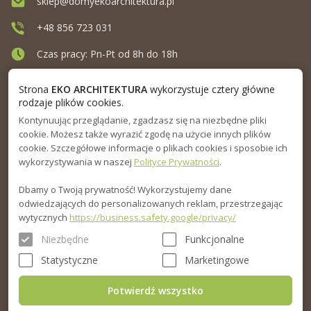
sklep@domyekoarchitektura.pl
+48 856 723 031
Czas pracy: Pn-Pt od 8h do 18h
Ul. Elewatorska 10, Białystok
Strona
EKO ARCHITEKTURA
wykorzystuje cztery główne
rodzaje plików cookies.
Kontynuując przeglądanie, zgadzasz się na niezbędne pliki
MENU
cookie. Możesz także wyrazić zgodę na użycie innych plików
cookie. Szczegółowe informacje o plikach cookies i sposobie ich
INFORMACJA
wykorzystywania w naszej
Polityce Prywatności
.
Dbamy o Twoją prywatność! Wykorzystujemy dane
PORADNIK
odwiedzających do personalizowanych reklam, przestrzegając
wytycznych
https://business.safety.google/privacy/
Niezbędne
Funkcjonalne
Statystyczne
Marketingowe
Potwierdź wszystko