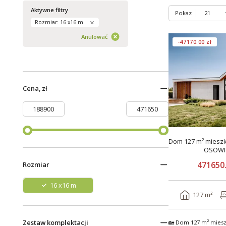
Aktywne filtry
Pokaz
Rozmiar: 16 x16 m
Anulować
-47170.00 zł
Cena, zł
Dom 127 m² mieszk
OSOWIE
471650.
Rozmiar
16 x16 m
127 m²
Zestaw komplektacji
🏡 Dom 127 m² miesz