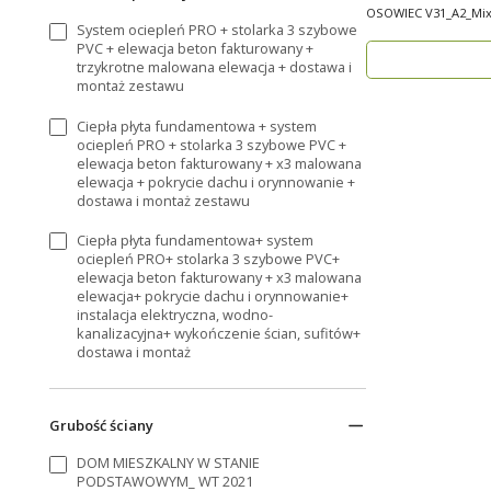
OSOWIEC V31_A2_Mix1 Nowoczesny, funkcjonal
System ociepleń PRO + stolarka 3 szybowe
p..
PVC + elewacja beton fakturowany +
trzykrotne malowana elewacja + dostawa i
montaż zestawu
Ciepła płyta fundamentowa + system
ociepleń PRO + stolarka 3 szybowe PVC +
elewacja beton fakturowany + x3 malowana
elewacja + pokrycie dachu i orynnowanie +
dostawa i montaż zestawu
Ciepła płyta fundamentowa+ system
ociepleń PRO+ stolarka 3 szybowe PVC+
elewacja beton fakturowany + x3 malowana
elewacja+ pokrycie dachu i orynnowanie+
instalacja elektryczna, wodno-
kanalizacyjna+ wykończenie ścian, sufitów+
dostawa i montaż
Grubość ściany
DOM MIESZKALNY W STANIE
PODSTAWOWYM_ WT 2021