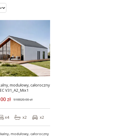
alny, modułowy, całoroczny
C V31_A2_Mix1
00 zł
518820.00 zł
x4
x2
x2
kalny, modułowy, całoroczny