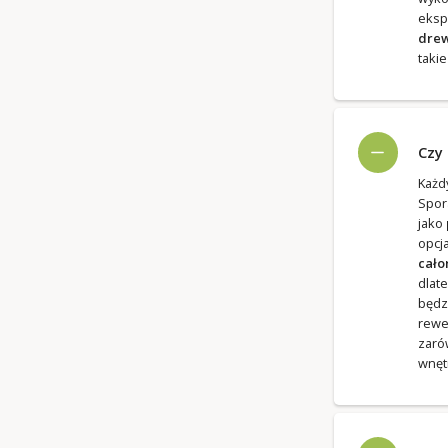
eksp
drew
taki
Czy
Każd
Spor
jako
opcj
cało
dlat
będz
rewe
zaró
wnęt