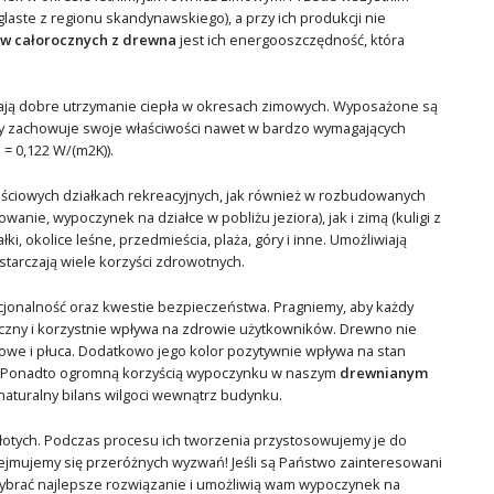
laste z regionu skandynawskiego), a przy ich produkcji nie
 całorocznych z drewna
jest ich energooszczędność, która
ają dobre utrzymanie ciepła w okresach zimowych. Wyposażone są
óry zachowuje swoje właściwości nawet w bardzo wymagających
 = 0,122 W/(m2K)).
nościowych działkach rekreacyjnych, jak również w rozbudowanych
nie, wypoczynek na działce w pobliżu jeziora), jak i zimą (kuligi z
, okolice leśne, przedmieścia, plaża, góry i inne. Umożliwiają
tarczają wiele korzyści zdrowotnych.
onalność oraz kwestie bezpieczeństwa. Pragniemy, aby każdy
giczny i korzystnie wpływa na zdrowie użytkowników. Drewno nie
chowe i płuca. Dodatkowo jego kolor pozytywnie wpływa na stan
y. Ponadto ogromną korzyścią wypoczynku w naszym
drewnianym
naturalny bilans wilgoci wewnątrz budynku.
 złotych. Podczas procesu ich tworzenia przystosowujemy je do
odejmujemy się przeróżnych wyzwań! Jeśli są Państwo zainteresowani
wybrać najlepsze rozwiązanie i umożliwią wam wypoczynek na