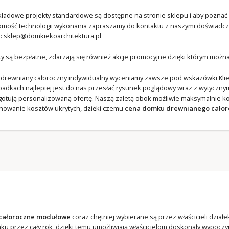
kładowe projekty standardowe są dostępne na stronie sklepu i aby poznać 
omość technologii wykonania zapraszamy do kontaktu z naszymi doświadczo
l:
sklep@domkiekoarchitektura.pl
ty są bezpłatne, zdarzają się również akcje promocyjne dzięki którym moż
drewniany całoroczny indywidualny wyceniamy zawsze pod wskazówki Klient
padkach najlepiej jest do nas przesłać rysunek poglądowy wraz z wytycznymi
gotują personalizowaną ofertę. Naszą zaletą obok możliwie maksymalnie 
inowanie kosztów ukrytych, dzięki czemu
cena domku drewnianego cało
całoroczne
modułowe
coraz chętniej wybierane są przez właścicieli dział
u przez cały rok, dzięki temu umożliwiają właścicielom doskonały wypocz