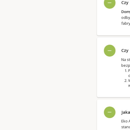
Czy
Domy
odby
fabr
Czy
Na s
bezp
P
d
W
w
Jak
Eko A
stan