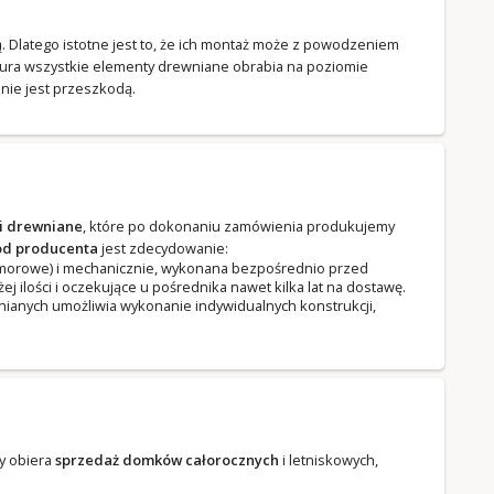
mą. Dlatego istotne jest to, że ich montaż może z powodzeniem
tura wszystkie elementy drewniane obrabia na poziomie
nie jest przeszkodą.
i drewniane
, które po dokonaniu zamówienia produkujemy
od producenta
jest zdecydowanie:
komorowe) i mechanicznie, wykonana bezpośrednio przed
ilości i oczekujące u pośrednika nawet kilka lat na dostawę.
ianych umożliwia wykonanie indywidualnych konstrukcji,
y obiera
sprzedaż domków całorocznych
i letniskowych,