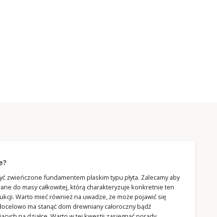
e?
ć zwieńczone fundamentem płaskim typu płyta. Zalecamy aby
ne do masy całkowitej, którą charakteryzuje konkretnie ten
kcji. Warto mieć również na uwadze, że może pojawić się
 docelowo ma stanąć dom drewniany całoroczny bądź
ych na działce. Warto w tej kwestii zasięgnąć porady