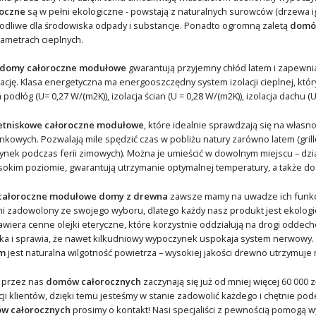
oczne
są w pełni ekologiczne - powstają z naturalnych surowców (drzewa ig
odliwe dla środowiska odpady i substancje. Ponadto ogromną zaletą
domów
rametrach cieplnych.
 domy całoroczne modułowe
gwarantują przyjemny chłód latem i zapewni
cję. Klasa energetyczna ma energooszczędny system izolacji cieplnej, kt
 podłóg (U= 0,27 W/(m2K)), izolacja ścian (U = 0,28 W/(m2K)), izolacja dachu (U
etniskowe całoroczne modułowe
, które idealnie sprawdzają się na włas
owych. Pozwalają mile spędzić czas w pobliżu natury zarówno latem (grillowa
ek podczas ferii zimowych). Można je umieścić w dowolnym miejscu – działki
kim poziomie, gwarantują utrzymanie optymalnej temperatury, a także dos
całoroczne modułowe domy z drewna
zawsze mamy na uwadze ich funkcj
ełni zadowolony ze swojego wyboru, dlatego każdy nasz produkt jest ekolo
 zawiera cenne olejki eteryczne, które korzystnie oddziałują na drogi odde
eka i sprawia, że nawet kilkudniowy wypoczynek uspokaja system nerwow
m
jest naturalna wilgotność powietrza – wysokiej jakości drewno utrzymuje 
 przez nas
domów całorocznych
zaczynają się już od mniej więcej 60 000
cji klientów, dzięki temu jesteśmy w stanie zadowolić każdego i chętnie p
w całorocznych
prosimy o kontakt! Nasi specjaliści z pewnością pomogą 