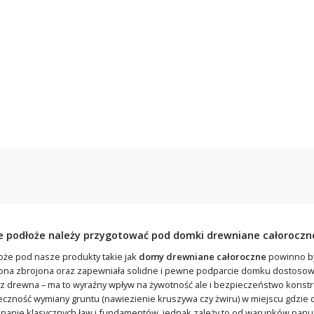
ie podłoże należy przygotować pod domki drewniane całoroczn
oże pod nasze produkty takie jak
domy drewniane całoroczne
powinno by
 ona zbrojona oraz zapewniała solidne i pewne podparcie domku dostosowa
z drewna – ma to wyraźny wpływ na żywotność ale i bezpieczeństwo konstru
eczność wymiany gruntu (nawiezienie kruszywa czy żwiru) w miejscu gdzie
nanie klasycznych ław i fundamentów, jednak zależy to od warunków panując