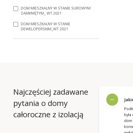
DOM MIESZKALNY W STANIE SUROWYM
ZAMKNIĘTYM_ WT 2021
DOM MIESZKALNY W STANIE
DEWELOPERSKIM_WT 2021
Najczęściej zadawane
Jak
pytania o domy
Podł
całoroczne z izolacją
była
dom 
koni
wyko