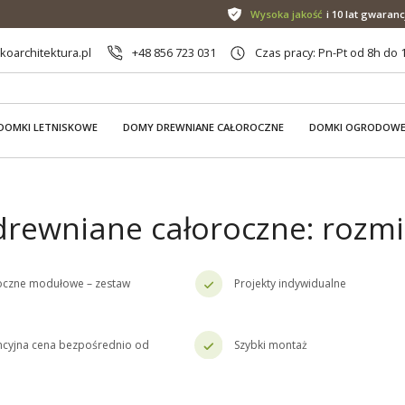
Wysoka jakość
i 10 lat gwaranc
oarchitektura.pl
+48 856 723 031
Czas pracy: Pn-Pt od 8h do 
DOMKI LETNISKOWE
DOMY DREWNIANE CAŁOROCZNE
DOMKI OGRODOW
rewniane całoroczne: rozmi
oczne modułowe – zestaw
Projekty indywidualne
cyjna cena bezpośrednio od
Szybki montaż