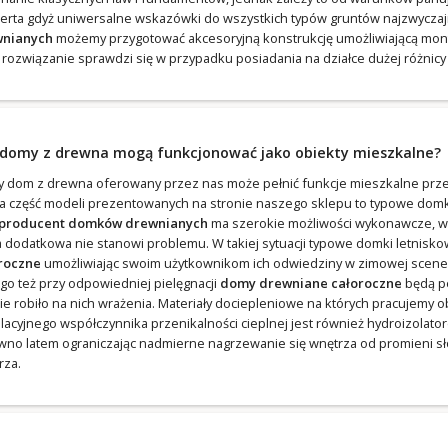
erta gdyż uniwersalne wskazówki do wszystkich typów gruntów najzwyczajni
nianych
możemy przygotować akcesoryjną konstrukcję umożliwiającą mont
e rozwiązanie sprawdzi się w przypadku posiadania na działce dużej różnicy
 domy z drewna mogą funkcjonować jako obiekty mieszkalne?
y dom z drewna oferowany przez nas może pełnić funkcje mieszkalne przez
a część modeli prezentowanych na stronie naszego sklepu to typowe domki
producent domków drewnianych
ma szerokie możliwości wykonawcze, w
a dodatkowa nie stanowi problemu. W takiej sytuacji typowe domki letnisko
roczne
umożliwiając swoim użytkownikom ich odwiedziny w zimowej scene
ego też przy odpowiedniej pielęgnacji
domy drewniane całoroczne
będą peł
ie robiło na nich wrażenia. Materiały dociepleniowe na których pracujemy
lacyjnego współczynnika przenikalności cieplnej jest również hydroizolato
wno latem ograniczając nadmierne nagrzewanie się wnętrza od promieni sł
rza.