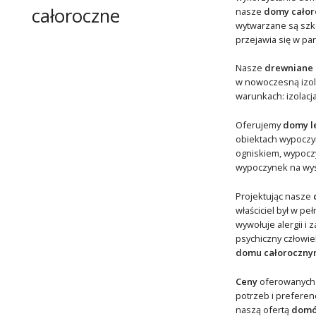
całoroczne
nasze
domy całor
wytwarzane są szk
przejawia się w pa
Nasze
drewniane
w nowoczesną izola
warunkach: izolacja
Oferujemy
domy l
obiektach wypoczynk
ogniskiem, wypoczyn
wypoczynek na wyso
Projektując nasze
właściciel był w p
wywołuje alergii i
psychiczny człowi
domu całoroczny
Ceny
oferowanych
potrzeb i preferen
naszą ofertą
domó