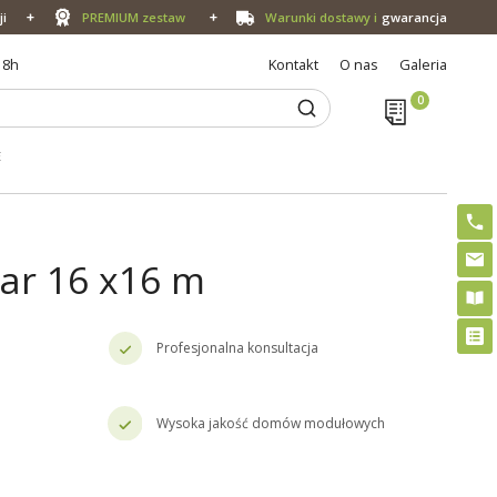
ji
PREMIUM zestaw
Warunki dostawy i
gwarancja
18h
Kontakt
O nas
Galeria
E
ar 16 x16 m
Profesjonalna konsultacja
Wysoka jakość domów modułowych