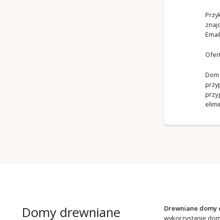
Przy
znaj
Emai
Ofer
Dom 
przy
przy
elim
Domy drewniane
Drewniane domy 
wykorzystanie domk