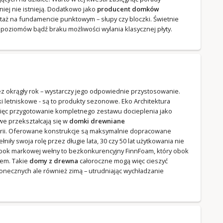
ej nie istnieją. Dodatkowo jako
producent domków
aż na fundamencie punktowym – słupy czy bloczki. Świetnie
 poziomów bądź braku możliwości wylania klasycznej płyty.
 okrągły rok – wystarczy jego odpowiednie przystosowanie.
 letniskowe - są to produkty sezonowe. Eko Architektura
ięc przygotowanie kompletnego zestawu docieplenia jako
we przekształcają się w
domki drewniane
rii. Oferowane konstrukcje są maksymalnie dopracowane
niły swoja rolę przez długie lata, 30 czy 50 lat użytkowania nie
 obok markowej wełny to bezkonkurencyjny FinnFoam, który obok
rem. Takie
domy z drewna
całoroczne mogą więc cieszyć
onecznych ale również zimą – utrudniając wychładzanie