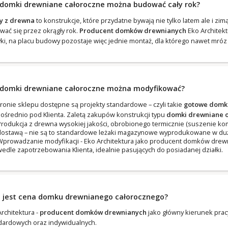
 domki drewniane całoroczne można budować cały rok?
 z drewna
to konstrukcje, które przydatne bywają nie tylko latem ale i zi
wać się przez okrągły rok.
Producent domków drewnianych
Eko Architek
yki, na placu budowy pozostaje więc jednie montaż, dla którego nawet mróz 
 domki drewniane całoroczne można modyfikować?
tronie sklepu dostępne są projekty standardowe – czyli takie
gotowe domk
ośrednio pod Klienta. Zaletą zakupów konstrukcji typu
domki drewniane 
rodukcja z drewna wysokiej jakości, obrobionego termicznie (suszenie 
ostawą – nie są to standardowe leżaki magazynowe wyprodukowane w dużej 
prowadzanie modyfikacji - Eko Architektura jako producent domków drewn
edle zapotrzebowania Klienta, idealnie pasujących do posiadanej działki.
a jest cena domku drewnianego całorocznego?
rchitektura -
producent domków drewnianych
jako główny kierunek prac
dardowych oraz indywidualnych.