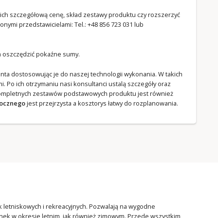
ich szczegółową cenę, skład zestawy produktu czy rozszerzyć
nymi przedstawicielami: Tel.:
+48 856 723 031
lub
na oszczędzić pokaźne sumy.
a dostosowując je do naszej technologii wykonania. W takich
. Po ich otrzymaniu nasi konsultanci ustalą szczegóły oraz
kompletnych zestawów podstawowych produktu jest również
rocznego
jest przejrzysta a kosztorys łatwy do rozplanowania.
ek letniskowych i rekreacyjnych. Pozwalają na wygodne
ynek w okresie letnim, jak również zimowym. Przede wszystkim