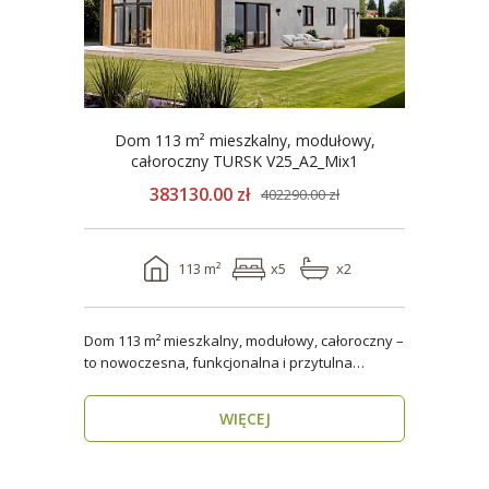
Dom 113 m² mieszkalny, modułowy,
całoroczny TURSK V25_A2_Mix1
383130.00 zł
402290.00 zł
113 m²
x5
x2
Dom 113 m² mieszkalny, modułowy, całoroczny –
to nowoczesna, funkcjonalna i przytulna
przestrzeń dla..
WIĘCEJ