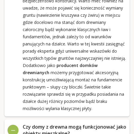
bezpieczeństwo konstrukcji. Warto mieć również na
uwadze, że może pojawić się konieczność wymiany
gruntu (nawiezienie kruszywa czy żwiru) w miejscu
gdzie docelowo ma stanąć dom drewniany
całoroczny bądź wykonanie klasycznych ław i
fundamentów, jednak zależy to od warunków
panujących na działce. Warto w tej kwestii zasięgnąć
porady eksperta gdyż uniwersalne wskazówki do
wszystkich typów gruntów najzwyczajniej nie istnieją.
Dodatkowo jako
producent domków
drewnianych
możemy przygotować akcesoryjną
konstrukcję umożliwiającą montaż na fundamencie
punktowym – słupy czy bloczki. Świetnie takie
rozwiązanie sprawdzi się w przypadku posiadania na
działce dużej różnicy poziomów bądź braku
możliwości wylania klasycznej płyty.
Czy domy z drewna mogą funkcjonować jako
obiekty mieszkalne?