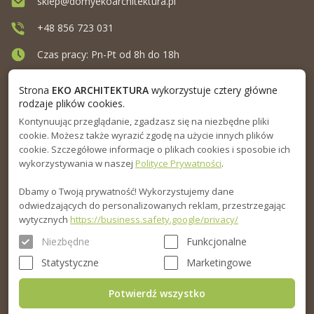
sklep@domyekoarchitektura.pl
+48 856 723 031
Czas pracy: Pn-Pt od 8h do 18h
Ul. Elewatorska 10, Białystok
Strona
EKO ARCHITEKTURA
wykorzystuje cztery główne
rodzaje plików cookies.
Kontynuując przeglądanie, zgadzasz się na niezbędne pliki
MENU
cookie. Możesz także wyrazić zgodę na użycie innych plików
cookie. Szczegółowe informacje o plikach cookies i sposobie ich
INFORMACJA
wykorzystywania w naszej
Polityce Prywatności
.
Dbamy o Twoją prywatność! Wykorzystujemy dane
PORADNIK
odwiedzających do personalizowanych reklam, przestrzegając
wytycznych
https://business.safety.google/privacy/
Niezbędne
Funkcjonalne
Statystyczne
Marketingowe
Potwierdź wszystko