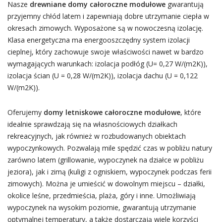
Nasze
drewniane domy całoroczne modułowe
gwarantują
przyjemny chłód latem i zapewniają dobre utrzymanie ciepła w
okresach zimowych. Wyposażone są w nowoczesną izolację.
Klasa energetyczna ma energooszczędny system izolacji
cieplnej, który zachowuje swoje właściwości nawet w bardzo
wymagających warunkach: izolacja podłóg (U= 0,27 W/(m2K)),
izolacja ścian (U = 0,28 W/(m2K)), izolacja dachu (U = 0,122
W/(m2K)).
Oferujemy
domy letniskowe całoroczne modułowe
, które
idealnie sprawdzają się na własnościowych działkach
rekreacyjnych, jak również w rozbudowanych obiektach
wypoczynkowych. Pozwalają mile spędzić czas w pobliżu natury
zarówno latem (grillowanie, wypoczynek na działce w pobliżu
jeziora), jak i zimą (kuligi z ogniskiem, wypoczynek podczas ferii
zimowych). Można je umieścić w dowolnym miejscu – działki,
okolice leśne, przedmieścia, plaża, góry i inne. Umożliwiają
wypoczynek na wysokim poziomie, gwarantują utrzymanie
optymalnej temperatury, a także dostarczają wiele korzyści