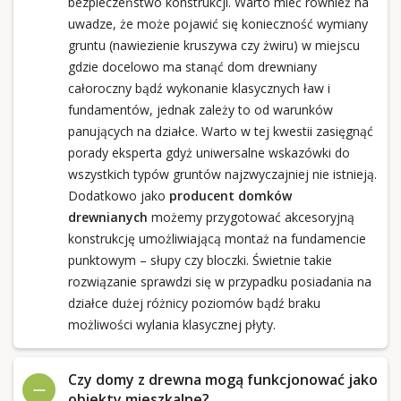
bezpieczeństwo konstrukcji. Warto mieć również na
uwadze, że może pojawić się konieczność wymiany
gruntu (nawiezienie kruszywa czy żwiru) w miejscu
gdzie docelowo ma stanąć dom drewniany
całoroczny bądź wykonanie klasycznych ław i
fundamentów, jednak zależy to od warunków
panujących na działce. Warto w tej kwestii zasięgnąć
porady eksperta gdyż uniwersalne wskazówki do
wszystkich typów gruntów najzwyczajniej nie istnieją.
Dodatkowo jako
producent domków
drewnianych
możemy przygotować akcesoryjną
konstrukcję umożliwiającą montaż na fundamencie
punktowym – słupy czy bloczki. Świetnie takie
rozwiązanie sprawdzi się w przypadku posiadania na
działce dużej różnicy poziomów bądź braku
możliwości wylania klasycznej płyty.
Czy domy z drewna mogą funkcjonować jako
obiekty mieszkalne?