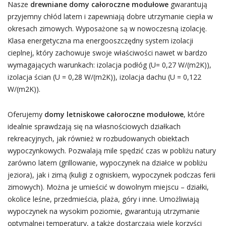
Nasze
drewniane domy całoroczne modułowe
gwarantują
przyjemny chłód latem i zapewniają dobre utrzymanie ciepła w
okresach zimowych. Wyposażone są w nowoczesną izolację.
Klasa energetyczna ma energooszczędny system izolacji
cieplnej, który zachowuje swoje właściwości nawet w bardzo
wymagających warunkach: izolacja podłóg (U= 0,27 W/(m2K)),
izolacja ścian (U = 0,28 W/(m2K)), izolacja dachu (U = 0,122
W/(m2K)).
Oferujemy
domy letniskowe całoroczne modułowe
, które
idealnie sprawdzają się na własnościowych działkach
rekreacyjnych, jak również w rozbudowanych obiektach
wypoczynkowych. Pozwalają mile spędzić czas w pobliżu natury
zarówno latem (grillowanie, wypoczynek na działce w pobliżu
jeziora), jak i zimą (kuligi z ogniskiem, wypoczynek podczas ferii
zimowych). Można je umieścić w dowolnym miejscu – działki,
okolice leśne, przedmieścia, plaża, góry i inne. Umożliwiają
wypoczynek na wysokim poziomie, gwarantują utrzymanie
optymalnej temperatury, a także dostarczają wiele korzyści