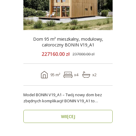
Dom 95 m² mieszkalny, modułowy,
całoroczny BONIN V19_A1
227160.00 zł
237000.00 zł
95 m²
x4
x2
Model BONIN V19_A1 – Twój nowy dom bez
zbędnych komplikacji! BONIN V19_A1 to
nowoczesny, parterow..
WIĘCEJ