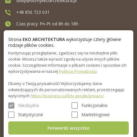
sklep@domyekoarchitektura.pl
+48 856 723 031
Czas pracy: Pn-Pt od 8h do 18h
Ul. Elewatorska 10, Białystok
Strona
EKO ARCHITEKTURA
wykorzystuje cztery główne
rodzaje plików cookies.
Kontynuując przeglądanie, zgadzasz się na niezbędne pliki
MENU
cookie. Możesz także wyrazić zgodę na użycie innych plików
cookie. Szczegółowe informacje o plikach cookies i sposobie ich
INFORMACJA
wykorzystywania w naszej
Polityce Prywatności
.
Dbamy o Twoją prywatność! Wykorzystujemy dane
PORADNIK
odwiedzających do personalizowanych reklam, przestrzegając
wytycznych
https://business.safety.google/privacy/
Niezbędne
Funkcjonalne
Statystyczne
Marketingowe
Potwierdź wszystko