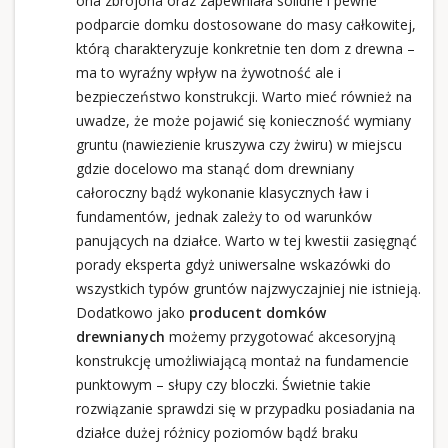
ona zbrojona oraz zapewniała solidne i pewne
podparcie domku dostosowane do masy całkowitej,
którą charakteryzuje konkretnie ten dom z drewna –
ma to wyraźny wpływ na żywotność ale i
bezpieczeństwo konstrukcji. Warto mieć również na
uwadze, że może pojawić się konieczność wymiany
gruntu (nawiezienie kruszywa czy żwiru) w miejscu
gdzie docelowo ma stanąć dom drewniany
całoroczny bądź wykonanie klasycznych ław i
fundamentów, jednak zależy to od warunków
panujących na działce. Warto w tej kwestii zasięgnąć
porady eksperta gdyż uniwersalne wskazówki do
wszystkich typów gruntów najzwyczajniej nie istnieją.
Dodatkowo jako
producent domków
drewnianych
możemy przygotować akcesoryjną
konstrukcję umożliwiającą montaż na fundamencie
punktowym – słupy czy bloczki. Świetnie takie
rozwiązanie sprawdzi się w przypadku posiadania na
działce dużej różnicy poziomów bądź braku