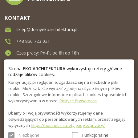
KONTAKT
sklep@domyekoarchitektura.pl
+48 856 723 031
Czas pracy: Pn-Pt od 8h do 18h
Ul. Elewatorska 10, Białystok
Strona
EKO ARCHITEKTURA
wykorzystuje cztery główne
rodzaje plików cookies.
Kontynuując przeglądanie, zgadzasz się na niezbędne pliki
MENU
cookie. Możesz także wyrazić zgodę na użycie innych plików
cookie. Szczegółowe informacje o plikach cookies i sposobie ich
INFORMACJA
wykorzystywania w naszej
Polityce Prywatności
.
Dbamy o Twoją prywatność! Wykorzystujemy dane
PORADNIK
odwiedzających do personalizowanych reklam, przestrzegając
wytycznych
https://business.safety.google/privacy/
Niezbędne
Funkcjonalne