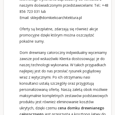
naszymi doświadczonymi przedstawicielami: Tel.:
+48
856 723 031
lub
Email:
sklep@domkiekoarchitektura.pl
Oferty są bezpłatne, zdarzają się również akcje
promocyjne dzięki którym można oszczędzić
pokaźne sumy.
Dom drewniany całoroczny indywidualny wyceniamy
zawsze pod wskazówki Klienta dostosowując je do
naszej technologii wykonania. W takich przypadkach
najlepiej jest do nas przesłać rysunek poglądowy
wraz z wytycznymi. Po ich otrzymaniu nasi
konsultanci ustalą szczegóły oraz przygotują
personalizowaną ofertę. Naszą zaletą obok możliwie
maksymalnie kompletnych zestawów podstawowych
produktu jest również eliminowanie kosztów
ukrytych, dzięki czemu
cena domku drewnianego
całorocznego
jest przejrzysta a kosztorys łatwy do