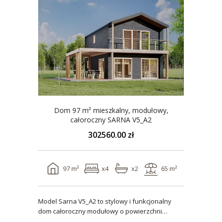
Dom 97 m² mieszkalny, modułowy,
całoroczny SARNA V5_A2
302560.00 zł
97 m²
x4
x2
65 m²
Model Sarna V5_A2 to stylowy i funkcjonalny
dom całoroczny modułowy o powierzchni
użytkowej ponad 96..