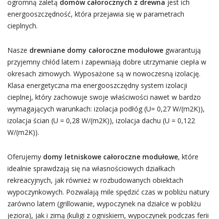
ogromną zaletą
domów całorocznych z drewna
jest ich
energooszczędność, która przejawia się w parametrach
cieplnych.
Nasze
drewniane domy całoroczne modułowe
gwarantują
przyjemny chłód latem i zapewniają dobre utrzymanie ciepła w
okresach zimowych. Wyposażone są w nowoczesną izolację.
Klasa energetyczna ma energooszczędny system izolacji
cieplnej, który zachowuje swoje właściwości nawet w bardzo
wymagających warunkach: izolacja podłóg (U= 0,27 W/(m2K)),
izolacja ścian (U = 0,28 W/(m2K)), izolacja dachu (U = 0,122
W/(m2K)).
Oferujemy
domy letniskowe całoroczne modułowe
, które
idealnie sprawdzają się na własnościowych działkach
rekreacyjnych, jak również w rozbudowanych obiektach
wypoczynkowych. Pozwalają mile spędzić czas w pobliżu natury
zarówno latem (grillowanie, wypoczynek na działce w pobliżu
jeziora), jak i zimą (kuligi z ogniskiem, wypoczynek podczas ferii