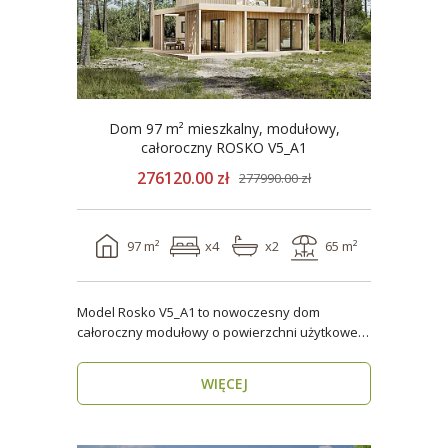
Dom 97 m² mieszkalny, modułowy,
całoroczny ROSKO V5_A1
276120.00 zł
277990.00 zł
97 m²
x4
x2
65 m²
Model Rosko V5_A1 to nowoczesny dom
całoroczny modułowy o powierzchni użytkowej
ponad 96 m². Dzięki ..
WIĘCEJ