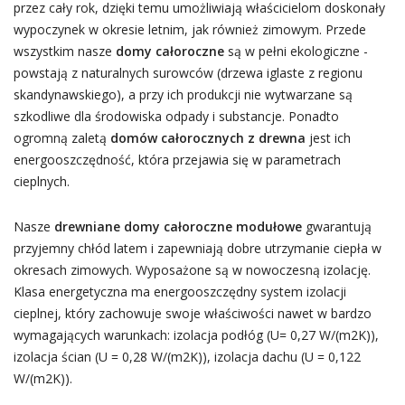
przez cały rok, dzięki temu umożliwiają właścicielom doskonały
wypoczynek w okresie letnim, jak również zimowym. Przede
wszystkim nasze
domy całoroczne
są w pełni ekologiczne -
powstają z naturalnych surowców (drzewa iglaste z regionu
skandynawskiego), a przy ich produkcji nie wytwarzane są
szkodliwe dla środowiska odpady i substancje. Ponadto
ogromną zaletą
domów całorocznych z drewna
jest ich
energooszczędność, która przejawia się w parametrach
cieplnych.
Nasze
drewniane domy całoroczne modułowe
gwarantują
przyjemny chłód latem i zapewniają dobre utrzymanie ciepła w
okresach zimowych. Wyposażone są w nowoczesną izolację.
Klasa energetyczna ma energooszczędny system izolacji
cieplnej, który zachowuje swoje właściwości nawet w bardzo
wymagających warunkach: izolacja podłóg (U= 0,27 W/(m2K)),
izolacja ścian (U = 0,28 W/(m2K)), izolacja dachu (U = 0,122
W/(m2K)).