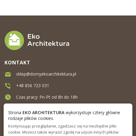
KONTAKT
sklep@domyekoarchitektura.pl
+48 856 723 031
Czas pracy: Pn-Pt od 8h do 18h
Ul. Elewatorska 10, Białystok
Strona
EKO ARCHITEKTURA
wykorzystuje cztery główne
rodzaje plików cookies.
Kontynuując przeglądanie, zgadzasz się na niezbędne pliki
MENU
cookie. Możesz także wyrazić zgodę na użycie innych plików