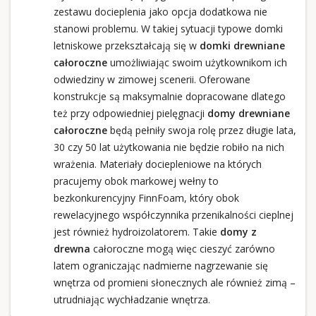
zestawu docieplenia jako opcja dodatkowa nie
stanowi problemu. W takiej sytuacji typowe domki
letniskowe przekształcają się w
domki drewniane
całoroczne
umożliwiając swoim użytkownikom ich
odwiedziny w zimowej scenerii. Oferowane
konstrukcje są maksymalnie dopracowane dlatego
też przy odpowiedniej pielęgnacji
domy drewniane
całoroczne
będą pełniły swoja rolę przez długie lata,
30 czy 50 lat użytkowania nie będzie robiło na nich
wrażenia. Materiały dociepleniowe na których
pracujemy obok markowej wełny to
bezkonkurencyjny FinnFoam, który obok
rewelacyjnego współczynnika przenikalności cieplnej
jest również hydroizolatorem. Takie
domy z
drewna
całoroczne mogą więc cieszyć zarówno
latem ograniczając nadmierne nagrzewanie się
wnętrza od promieni słonecznych ale również zimą –
utrudniając wychładzanie wnętrza.