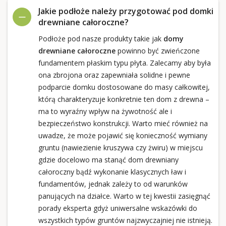
Jakie podłoże należy przygotować pod domki
drewniane całoroczne?
Podłoże pod nasze produkty takie jak
domy
drewniane całoroczne
powinno być zwieńczone
fundamentem płaskim typu płyta. Zalecamy aby była
ona zbrojona oraz zapewniała solidne i pewne
podparcie domku dostosowane do masy całkowitej,
którą charakteryzuje konkretnie ten dom z drewna –
ma to wyraźny wpływ na żywotność ale i
bezpieczeństwo konstrukcji. Warto mieć również na
uwadze, że może pojawić się konieczność wymiany
gruntu (nawiezienie kruszywa czy żwiru) w miejscu
gdzie docelowo ma stanąć dom drewniany
całoroczny bądź wykonanie klasycznych ław i
fundamentów, jednak zależy to od warunków
panujących na działce. Warto w tej kwestii zasięgnąć
porady eksperta gdyż uniwersalne wskazówki do
wszystkich typów gruntów najzwyczajniej nie istnieją.