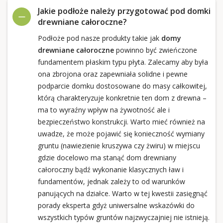
Jakie podłoże należy przygotować pod domki
drewniane całoroczne?
Podłoże pod nasze produkty takie jak
domy
drewniane całoroczne
powinno być zwieńczone
fundamentem płaskim typu płyta. Zalecamy aby była
ona zbrojona oraz zapewniała solidne i pewne
podparcie domku dostosowane do masy całkowitej,
którą charakteryzuje konkretnie ten dom z drewna –
ma to wyraźny wpływ na żywotność ale i
bezpieczeństwo konstrukcji. Warto mieć również na
uwadze, że może pojawić się konieczność wymiany
gruntu (nawiezienie kruszywa czy żwiru) w miejscu
gdzie docelowo ma stanąć dom drewniany
całoroczny bądź wykonanie klasycznych ław i
fundamentów, jednak zależy to od warunków
panujących na działce. Warto w tej kwestii zasięgnąć
porady eksperta gdyż uniwersalne wskazówki do
wszystkich typów gruntów najzwyczajniej nie istnieją.