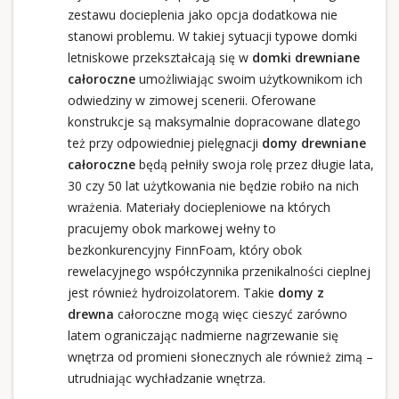
zestawu docieplenia jako opcja dodatkowa nie
stanowi problemu. W takiej sytuacji typowe domki
letniskowe przekształcają się w
domki drewniane
całoroczne
umożliwiając swoim użytkownikom ich
odwiedziny w zimowej scenerii. Oferowane
konstrukcje są maksymalnie dopracowane dlatego
też przy odpowiedniej pielęgnacji
domy drewniane
całoroczne
będą pełniły swoja rolę przez długie lata,
30 czy 50 lat użytkowania nie będzie robiło na nich
wrażenia. Materiały dociepleniowe na których
pracujemy obok markowej wełny to
bezkonkurencyjny FinnFoam, który obok
rewelacyjnego współczynnika przenikalności cieplnej
jest również hydroizolatorem. Takie
domy z
drewna
całoroczne mogą więc cieszyć zarówno
latem ograniczając nadmierne nagrzewanie się
wnętrza od promieni słonecznych ale również zimą –
utrudniając wychładzanie wnętrza.