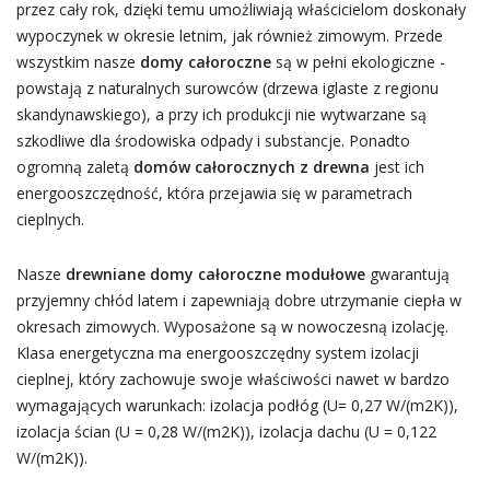
przez cały rok, dzięki temu umożliwiają właścicielom doskonały
wypoczynek w okresie letnim, jak również zimowym. Przede
wszystkim nasze
domy całoroczne
są w pełni ekologiczne -
powstają z naturalnych surowców (drzewa iglaste z regionu
skandynawskiego), a przy ich produkcji nie wytwarzane są
szkodliwe dla środowiska odpady i substancje. Ponadto
ogromną zaletą
domów całorocznych z drewna
jest ich
energooszczędność, która przejawia się w parametrach
cieplnych.
Nasze
drewniane domy całoroczne modułowe
gwarantują
przyjemny chłód latem i zapewniają dobre utrzymanie ciepła w
okresach zimowych. Wyposażone są w nowoczesną izolację.
Klasa energetyczna ma energooszczędny system izolacji
cieplnej, który zachowuje swoje właściwości nawet w bardzo
wymagających warunkach: izolacja podłóg (U= 0,27 W/(m2K)),
izolacja ścian (U = 0,28 W/(m2K)), izolacja dachu (U = 0,122
W/(m2K)).