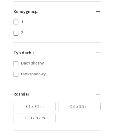
Kondygnacja
1
2
Typ dachu
Dach skośny
Dwuspadowy
Rozmiar
8,1 x 8,2 m
9,6 x 5,5 m
11,9 x 8,2 m