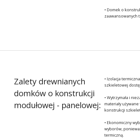
• Domek o konstruk
zaawansowanych tec
Zalety drewnianych
• Izolacja termicz
szkieletowej dostęp
domków o konstrukcji
• Wytrzymała i ni
modułowej - panelowej:
materiały używane 
konstrukcji szkiel
• Ekonomiczny wybó
wyborów, ponieważ 
termiczną.