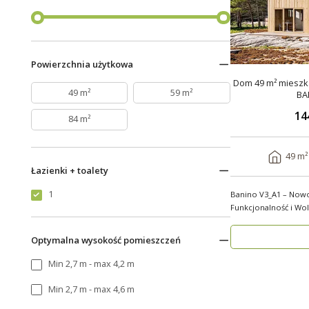
Powierzchnia użytkowa
Dom 49 m² mieszka
49 m²
59 m²
BA
14
84 m²
49 m²
Łazienki + toalety
1
Banino V3_A1 – Now
Funkcjonalność i Wolno
wygody i estety..
Optymalna wysokość pomieszczeń
Min 2,7 m - max 4,2 m
Min 2,7 m - max 4,6 m