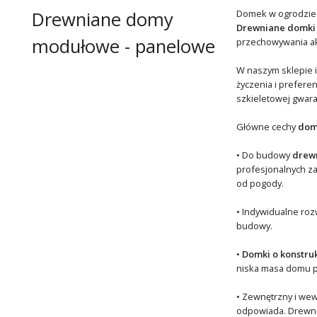
Drewniane domy
Domek w ogrodzie to
Drewniane domki
modułowe - panelowe
przechowywania akc
W naszym sklepie i
życzenia i prefere
szkieletowej gwara
Główne cechy
dom
• Do budowy
drewn
profesjonalnych z
od pogody.
• Indywidualne roz
budowy.
•
Domki o konstru
niska masa domu p
• Zewnętrzny i wew
odpowiada. Drewno 