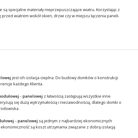
 są specjalne materiały nieprzepuszczające wiatru. Korzystając z
przed wiatrem wokół okien, drzwi czy w miejscu łączenia paneli.
elowej
jest ich izolacja cieplna. Do budowy domków o konstrukcji
erencje każdego Klienta.
modułowej - panelowej
z łatwością zastępują wszystkie inne
ryzują się dużą wytrzymałością i niezawodnością, dlatego domki o
środowiska.
dułowej - panelowej
są jednym z najbardziej ekonomicznych
 ekonomiczność są koszt utrzymania związane z dobrą izolacją