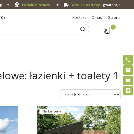
ji
PREMIUM zestaw
Warunki dostawy i
gwarancja
18h
Kontakt
O nas
Galeria
E
we: łazienki + toalety 1
Niska cena