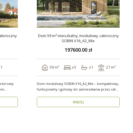
ałoroczny
Dom 59 m² mieszkalny, modułowy, całoroczny
SOBIN V16_A2_Mix
197600.00 zł
x1
59 m²
x3
x1
27 m²
arterowy
Dom modułowy SOBIN V16_A2_Mix – kompaktowy,
hni
funkcjonalny i gotowy do zamieszkania przez cały
rok ..
WIĘCEJ