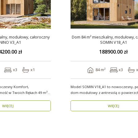
lny, modułowy, całoroczny
Dom 84 m² mieszkalny, modułowy, c
NINO V3_A1
SOMIN V18_A1
4200.00 zł
188900.00 zł
x3
x1
84 m²
x3
oczesny Komfort,
Model SOMIN V18_A1 to nowoczesny, p
ść w Twoich Rękach 49 m²
dom modułowy z antresolą o powierzc
użytkowej 84 m², ..
WIĘCEJ
WIĘCEJ