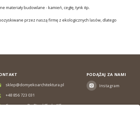
 materiały budowlane - kamień, cegłę, tynk itp.
 pozyskiwane przez naszą firmę z ekologicznych lasów, dlatego
ONTAKT
PODĄŻAJ ZA NAMI
sklep@domyekoarchitektura.pl
Instagram
+48 856 723 031
Czas pracy: Pn-Pt od 8h do 18h
Ul. Elewatorska 10, Białystok