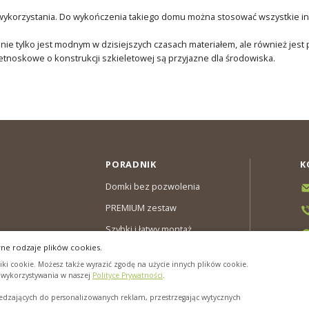
wykorzystania. Do wykończenia takiego domu można stosować wszystkie inne
 nie tylko jest modnym w dzisiejszych czasach materiałem, ale również jest
tnoskowe o konstrukcji szkieletowej są przyjazne dla środowiska.
PORADNIK
K
Domki bez pozwolenia
PREMIUM zestaw
Szybki i łatwy montaż
ne rodzaje plików cookies.
y & Gwarancja
ki cookie. Możesz także wyrazić zgodę na użycie innych plików cookie.
cookies”
h wykorzystywania w naszej
Polityce Prywatności
.
zających do personalizowanych reklam, przestrzegając wytycznych