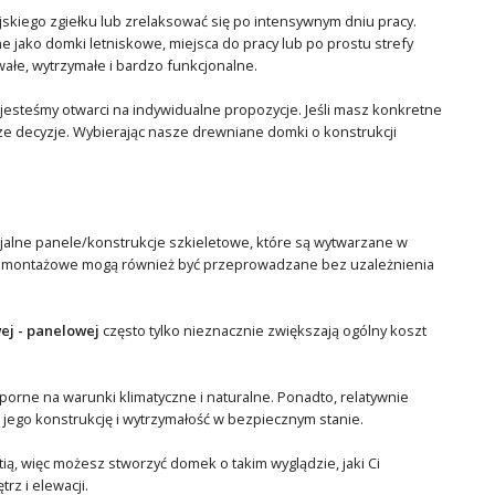
ejskiego zgiełku lub zrelaksować się po intensywnym dniu pracy.
e jako domki letniskowe, miejsca do pracy lub po prostu strefy
ałe, wytrzymałe i bardzo funkcjonalne.
esteśmy otwarci na indywidualne propozycje. Jeśli masz konkretne
jsze decyzje. Wybierając nasze drewniane domki o konstrukcji
jalne panele/konstrukcje szkieletowe, które są wytwarzane w
ce montażowe mogą również być przeprowadzane bez uzależnienia
ej - panelowej
często tylko nieznacznie zwiększają ogólny koszt
dporne na warunki klimatyczne i naturalne. Ponadto, relatywnie
ego konstrukcję i wytrzymałość w bezpiecznym stanie.
ą, więc możesz stworzyć domek o takim wyglądzie, jaki Ci
z i elewacji.