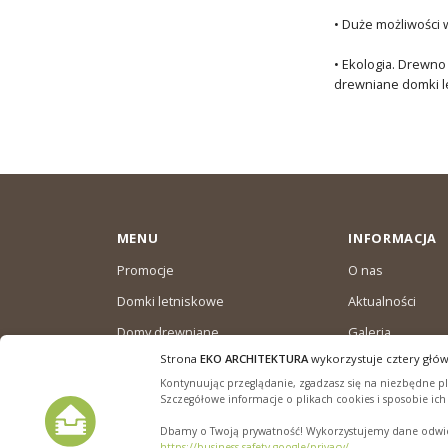
• Duże możliwości 
• Ekologia. Drewno
drewniane domki le
MENU
INFORMACJA
Promocje
O nas
Domki letniskowe
Aktualności
Domy drewniane
Galeria
całoroczne
Strona
EKO ARCHITEKTURA
wykorzystuje cztery głów
Warunki dostaw
Domki ogrodowe
Kontynuując przeglądanie, zgadzasz się na niezbędne pli
Polityka plików “
Szczegółowe informacje o plikach cookies i sposobie ic
Dbamy o Twoją prywatność! Wykorzystujemy dane odwied
https://business.safety.google/privacy/