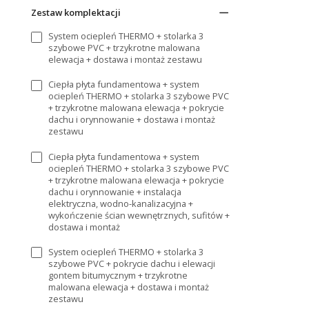
Zestaw komplektacji
System ociepleń THERMO + stolarka 3
szybowe PVC + trzykrotne malowana
elewacja + dostawa i montaż zestawu
Ciepła płyta fundamentowa + system
ociepleń THERMO + stolarka 3 szybowe PVC
+ trzykrotne malowana elewacja + pokrycie
dachu i orynnowanie + dostawa i montaż
zestawu
Ciepła płyta fundamentowa + system
ociepleń THERMO + stolarka 3 szybowe PVC
+ trzykrotne malowana elewacja + pokrycie
dachu i orynnowanie + instalacja
elektryczna, wodno-kanalizacyjna +
wykończenie ścian wewnętrznych, sufitów +
dostawa i montaż
System ociepleń THERMO + stolarka 3
szybowe PVC + pokrycie dachu i elewacji
gontem bitumycznym + trzykrotne
malowana elewacja + dostawa i montaż
zestawu