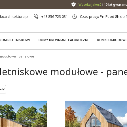
Wysoka jakość
i 10 lat gwaranc
oarchitektura.pl
+48 856 723 031
Czas pracy: Pn-Pt od 8h do 
DOMKI LETNISKOWE
DOMY DREWNIANE CAŁOROCZNE
DOMKI OGRODOW
 modułowe - panelowe
letniskowe modułowe - panelo