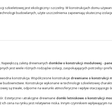
cji szkieletowej jest ekologiczny i szczelny. W konstrukcjach domu używane
hnologii budowlanych, użyte uszczelnienia zapewniają skuteczną izolację 
na. Największą zaletą drewnianych
domków o konstrukcji modułowej - pan
nych jest wiele różnych rodzajów izolacji, zaspokajających potrzeby i pref
ezawodna konstrukcja. Współczesne konstrukcje
drewniane o konstrukcji 
w budownictwie. Konstrukcje wykonane w technologii szkieletowej charakte
etowej są trwałe, odporne na warunki atmosferyczne i wpływ otaczającego 
r. Estetyczne i atrakcyjne drewniane
domki letniskowe o konstrukcji mo
ich cena na rynku jest relatywnie niska. Innym czynnikiem wpływającym na