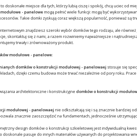
 doskonałe miejsce dla tych, którzy lubią ciszę i spokój, chcą uciec od mi
 modułowe - panelowe
mogą pełnić wiele funkcji: mogą być wykorzystywan
esoriów. Takie domki zyskują coraz większą popularność, ponieważ są trw
nternetowym znajdziesz szeroki wybór domków tego rodzaju, ale również j
ncje, skontaktuj się z nami, a razem rozwiniemy najważniejsze i najtrudnie
ntujemy trwały i zrównoważony produkt.
ków modułowe - panelowe
:
ianych domków o konstrukcji modułowej - panelowaej
stosuje się spec
akładach, dzięki czemu budowa może trwać niezależnie od pory roku. Pra
wiązania architektoniczne i konstrukcyjne
domków o konstrukcji modułow
kcji modułowej - panelowaej
nie odkształcają się i są znacznie bardziej o
ozwala znacznie zaoszczędzić na fundamentach, jednocześnie utrzymując j
nętrzny design domków o konstrukcji szkieletowej jest indywidualną kwesti
doskonale pasuje do innych materiałów używanych do projektowania wnętr