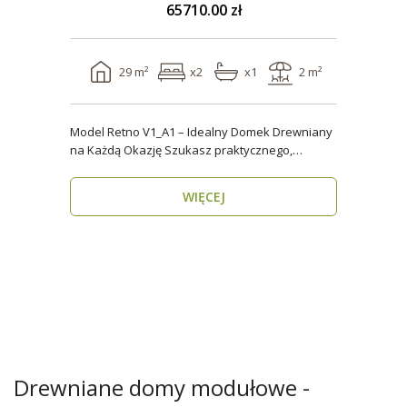
65710.00 zł
29 m²
x2
x1
2 m²
Model Retno V1_A1 – Idealny Domek Drewniany
na Każdą Okazję Szukasz praktycznego,
ekologicznego d..
WIĘCEJ
Drewniane domy modułowe -