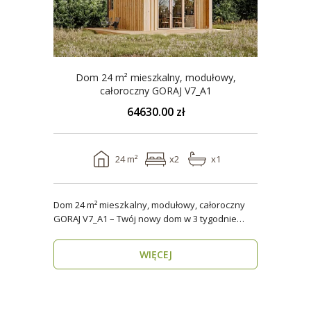
Dom 24 m² mieszkalny, modułowy,
całoroczny GORAJ V7_A1
64630.00 zł
24 m²
x2
x1
Dom 24 m² mieszkalny, modułowy, całoroczny
GORAJ V7_A1 – Twój nowy dom w 3 tygodnie
Domy modul..
WIĘCEJ