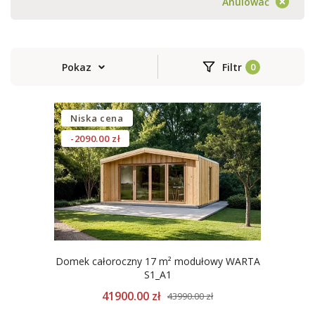
Anulować
Pokaz
Filtr
Niska cena
-2090.00 zł
Domek całoroczny 17 m² modułowy WARTA
S1_A1
41900.00 zł
43990.00 zł