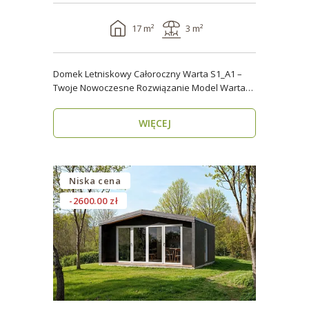
17 m²
3 m²
Domek Letniskowy Całoroczny Warta S1_A1 –
Twoje Nowoczesne Rozwiązanie Model Warta
S1_A1 o powier..
WIĘCEJ
Niska cena
-2600.00 zł