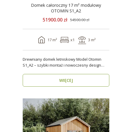
Domek całoroczny 17 m² modułowy
OTOMIN S1_A2
51900.00 zł
54500.00 zł
17 m²
x1
3 m²
Drewniany domek letniskowy Model Otomin
S1_A2 – szybki montaż i nowoczesny design
Szukasz funkcjo..
WIĘCEJ