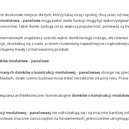
 doskonałe miejsce dla tych, którzy lubią ciszę i spokój, chcą uciec od mi
 modułowe - panelowe
mogą pełnić wiele funkcji: mogą być wykorzystywan
esoriów. Takie domki zyskują coraz większą popularność, ponieważ są trw
nternetowym znajdziesz szeroki wybór domków tego rodzaju, ale również j
ncje, skontaktuj się z nami, a razem rozwiniemy najważniejsze i najtrudnie
ntujemy trwały i zrównoważony produkt.
ków modułowe - panelowe
:
ianych domków o konstrukcji modułowej - panelowaej
stosuje się spec
akładach, dzięki czemu budowa może trwać niezależnie od pory roku. Pra
wiązania architektoniczne i konstrukcyjne
domków o konstrukcji modułow
kcji modułowej - panelowaej
nie odkształcają się i są znacznie bardziej o
ozwala znacznie zaoszczędzić na fundamentach, jednocześnie utrzymując j