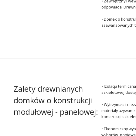
• Zewnętrzny i wew
odpowiada. Drewno 
• Domek o konstruk
zaawansowanych tec
Zalety drewnianych
• Izolacja termicz
szkieletowej dostęp
domków o konstrukcji
• Wytrzymała i ni
modułowej - panelowej:
materiały używane 
konstrukcji szkiel
• Ekonomiczny wybó
wyborów, ponieważ 