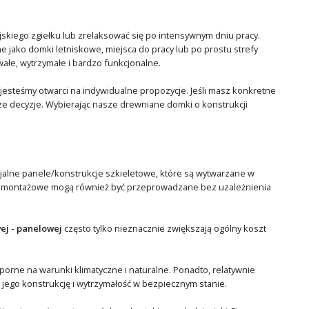
ejskiego zgiełku lub zrelaksować się po intensywnym dniu pracy.
e jako domki letniskowe, miejsca do pracy lub po prostu strefy
ałe, wytrzymałe i bardzo funkcjonalne.
esteśmy otwarci na indywidualne propozycje. Jeśli masz konkretne
jsze decyzje. Wybierając nasze drewniane domki o konstrukcji
jalne panele/konstrukcje szkieletowe, które są wytwarzane w
ce montażowe mogą również być przeprowadzane bez uzależnienia
ej - panelowej
często tylko nieznacznie zwiększają ogólny koszt
dporne na warunki klimatyczne i naturalne. Ponadto, relatywnie
ego konstrukcję i wytrzymałość w bezpiecznym stanie.