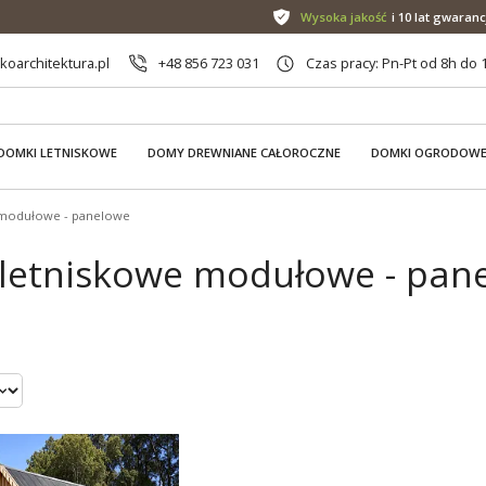
Wysoka jakość
i 10 lat gwaranc
oarchitektura.pl
+48 856 723 031
Czas pracy: Pn-Pt od 8h do 
DOMKI LETNISKOWE
DOMY DREWNIANE CAŁOROCZNE
DOMKI OGRODOW
 modułowe - panelowe
letniskowe modułowe - panel