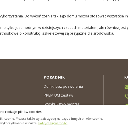
wykorzystania. Do wykończenia takiego domu można stosować wszystkie inne
 nie tylko jest modnym w dzisiejszych czasach materiałem, ale również jest
tnoskowe o konstrukcji szkieletowej są przyjazne dla środowiska.
PORADNIK
K
Domki bez pozwolenia
PREMIUM zestaw
Szybki i łatwy montaż
ne rodzaje plików cookies.
y & Gwarancja
ki cookie. Możesz także wyrazić zgodę na użycie innych plików cookie.
cookies”
h wykorzystywania w naszej
Polityce Prywatności
.