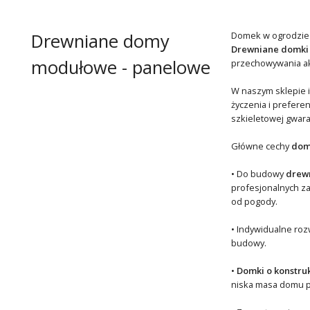
Drewniane domy
Domek w ogrodzie to
Drewniane domki
modułowe - panelowe
przechowywania akc
W naszym sklepie i
życzenia i prefere
szkieletowej gwara
Główne cechy
dom
• Do budowy
drewn
profesjonalnych z
od pogody.
• Indywidualne roz
budowy.
•
Domki o konstru
niska masa domu p