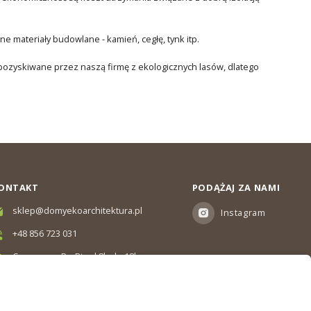
 materiały budowlane - kamień, cegłę, tynk itp.
 pozyskiwane przez naszą firmę z ekologicznych lasów, dlatego
ONTAKT
PODĄŻAJ ZA NAMI
sklep@domyekoarchitektura.pl
Instagram
+48 856 723 031
Czas pracy: Pn-Pt od 8h do 18h
Ul. Elewatorska 10, Białystok