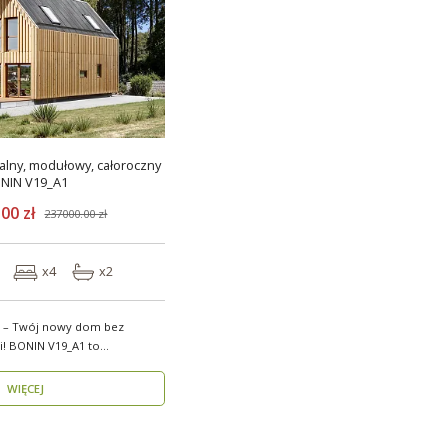
lny, modułowy, całoroczny
NIN V19_A1
00 zł
237000.00 zł
x4
x2
 – Twój nowy dom bez
 to
w..
WIĘCEJ