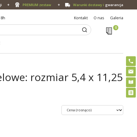
ji
PREMIUM zestaw
Warunki dostawy i
gwarancja
18h
Kontakt
O nas
Galeria
E
owe: rozmiar 5,4 x 11,25