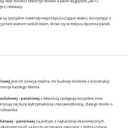
ą, więc możesz stworzyć domek o takim wyglądzie, jaki Ci
z i elewacji.
 są specjalne materiały nieprzepuszczające wiatru. Korzystając z
przed wiatrem wokół okien, drzwi czy w miejscu łączenia paneli.
elowej
jest ich izolacja cieplna. Do budowy domków o konstrukcji
erencje każdego Klienta.
modułowej - panelowej
z łatwością zastępują wszystkie inne
ryzują się dużą wytrzymałością i niezawodnością, dlatego domki o
środowiska.
dułowej - panelowej
są jednym z najbardziej ekonomicznych
 ekonomiczność są koszt utrzymania związane z dobrą izolacją