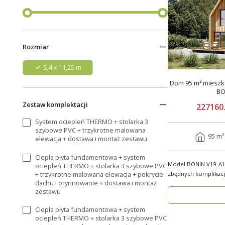
Rozmiar
5,4 x 11,25 m
Dom 95 m² mieszka
BO
Zestaw komplektacji
227160.
System ociepleń THERMO + stolarka 3
szybowe PVC + trzykrotne malowana
95 m²
elewacja + dostawa i montaż zestawu
Ciepła płyta fundamentowa + system
Model BONIN V19_A1
ociepleń THERMO + stolarka 3 szybowe PVC
+ trzykrotne malowana elewacja + pokrycie
zbędnych komplikacji! BONIN V19_A1
dachu i orynnowanie + dostawa i montaż
nowoczesny, partero
zestawu
Ciepła płyta fundamentowa + system
ociepleń THERMO + stolarka 3 szybowe PVC