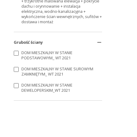
+ trzykrotne malowana elewacja + pokrycie
dachu i orynnowanie + instalacja
elektryczna, wodno-kanalizacyjna +
wykończenie ścian wewnętrznych, sufitów +
dostawa i montaż
Grubość ściany
DOM MIESZKALNY W STANIE
PODSTAWOWYM_ WT 2021
DOM MIESZKALNY W STANIE SUROWYM
ZAMKNIĘTYM_ WT 2021
DOM MIESZKALNY W STANIE
DEWELOPERSKIM_WT 2021