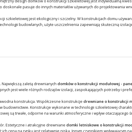
nętrzny design domków o konstrukcji szkieletowej jest indywidualną kwesti
doskonale pasuje do innych materiałów używanych do projektowania wnętr
cji szkieletowej jest ekologiczny i szczelny. W konstrukcjach domu używane
hnologii budowlanych, użyte uszczelnienia zapewniają skuteczną izolację 
na. Największą zaletą drewnianych
domków o konstrukcji modułowej - pan
nych jest wiele różnych rodzajów izolacji, zaspokajających potrzeby i pref
ezawodna konstrukcja. Współczesne konstrukcje
drewniane o konstrukcji 
w budownictwie. Konstrukcje wykonane w technologii szkieletowej charakte
etowej są trwałe, odporne na warunki atmosferyczne i wpływ otaczającego 
r. Estetyczne i atrakcyjne drewniane
domki letniskowe o konstrukcji mo
ich cena na rynku jest relatywnie niska. Innym czynnikiem wpływającym na