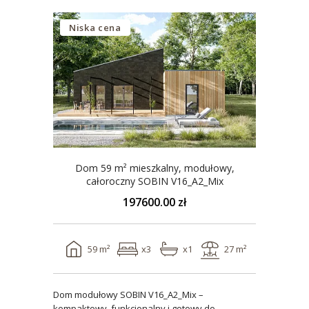
Niska cena
Dom 59 m² mieszkalny, modułowy,
całoroczny SOBIN V16_A2_Mix
197600.00 zł
59 m²
x3
x1
27 m²
Dom modułowy SOBIN V16_A2_Mix –
kompaktowy, funkcjonalny i gotowy do