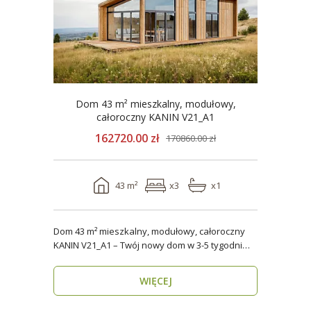
Dom 43 m² mieszkalny, modułowy,
całoroczny KANIN V21_A1
162720.00 zł
170860.00 zł
43 m²
x3
x1
Dom 43 m² mieszkalny, modułowy, całoroczny
KANIN V21_A1 – Twój nowy dom w 3-5 tygodni
Domy mod..
WIĘCEJ