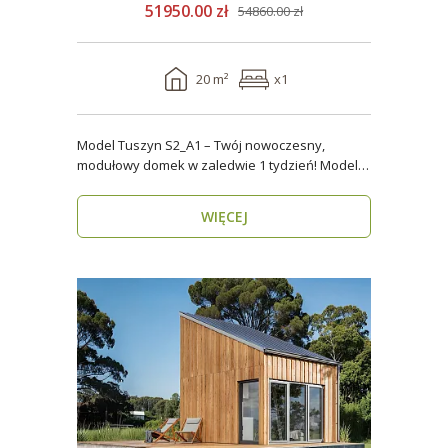
51950.00 zł
54860.00 zł
20 m²
x1
Model Tuszyn S2_A1 – Twój nowoczesny,
modułowy domek w zaledwie 1 tydzień! Model
Tuszyn S2_A1 o p..
WIĘCEJ