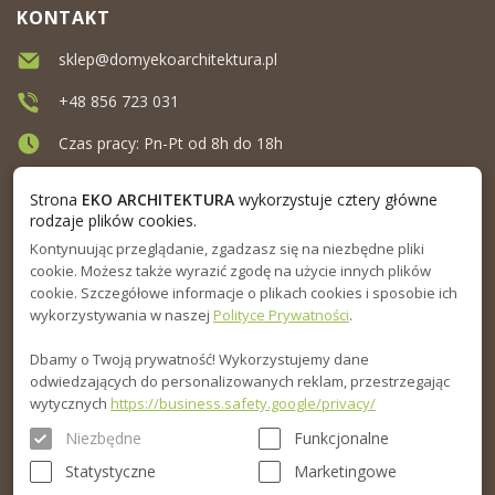
KONTAKT
sklep@domyekoarchitektura.pl
+48 856 723 031
Czas pracy: Pn-Pt od 8h do 18h
Ul. Elewatorska 10, Białystok
Strona
EKO ARCHITEKTURA
wykorzystuje cztery główne
rodzaje plików cookies.
Kontynuując przeglądanie, zgadzasz się na niezbędne pliki
MENU
cookie. Możesz także wyrazić zgodę na użycie innych plików
cookie. Szczegółowe informacje o plikach cookies i sposobie ich
INFORMACJA
wykorzystywania w naszej
Polityce Prywatności
.
Dbamy o Twoją prywatność! Wykorzystujemy dane
PORADNIK
odwiedzających do personalizowanych reklam, przestrzegając
wytycznych
https://business.safety.google/privacy/
Niezbędne
Funkcjonalne
Statystyczne
Marketingowe