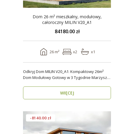
Dom 26 m² mieszkalny, modułowy,
całoroczny MILIN V20_A1
84180.00 zł
26 m²
x2
x1
Odkryj Dom MILIN V20_A1: Kompaktowy 26m²
Dom Modułowy Gotowy w 3 Tygodnie Marzysz o
własnym miejs..
WIĘCEJ
-8140.00 zł