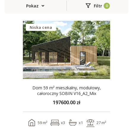
Pokaz
Filtr
Niska cena
Dom 59 m² mieszkalny, modułowy,
całoroczny SOBIN V16_A2_Mix
197600.00 zł
59 m²
x3
x1
27 m²