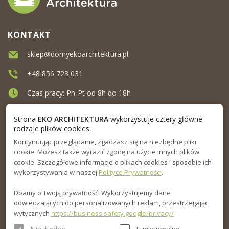
KONTAKT
sklep@domyekoarchitektura.pl
+48 856 723 031
Czas pracy: Pn-Pt od 8h do 18h
Ul. Elewatorska 10, Białystok
Strona
EKO ARCHITEKTURA
wykorzystuje cztery główne
rodzaje plików cookies.
Kontynuując przeglądanie, zgadzasz się na niezbędne pliki
MENU
cookie. Możesz także wyrazić zgodę na użycie innych plików
cookie. Szczegółowe informacje o plikach cookies i sposobie ich
INFORMACJA
wykorzystywania w naszej
Polityce Prywatności
.
Dbamy o Twoją prywatność! Wykorzystujemy dane
PORADNIK
odwiedzających do personalizowanych reklam, przestrzegając
wytycznych
https://business.safety.google/privacy/