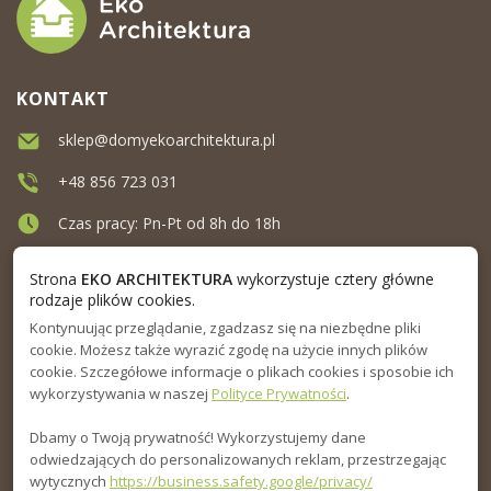
KONTAKT
sklep@domyekoarchitektura.pl
+48 856 723 031
Czas pracy: Pn-Pt od 8h do 18h
Ul. Elewatorska 10, Białystok
Strona
EKO ARCHITEKTURA
wykorzystuje cztery główne
rodzaje plików cookies.
Kontynuując przeglądanie, zgadzasz się na niezbędne pliki
MENU
cookie. Możesz także wyrazić zgodę na użycie innych plików
cookie. Szczegółowe informacje o plikach cookies i sposobie ich
INFORMACJA
wykorzystywania w naszej
Polityce Prywatności
.
Dbamy o Twoją prywatność! Wykorzystujemy dane
PORADNIK
odwiedzających do personalizowanych reklam, przestrzegając
wytycznych
https://business.safety.google/privacy/