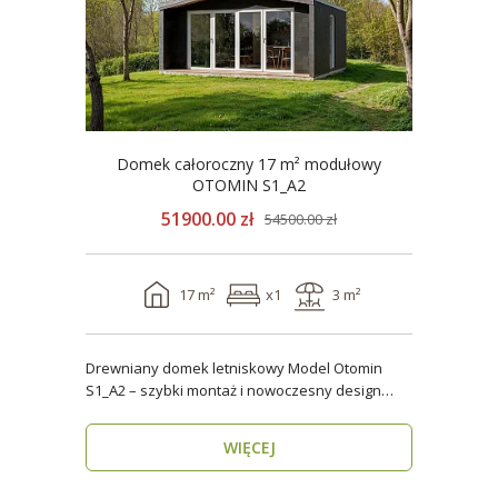
Domek całoroczny 17 m² modułowy
OTOMIN S1_A2
51900.00 zł
54500.00 zł
17 m²
x1
3 m²
Drewniany domek letniskowy Model Otomin
S1_A2 – szybki montaż i nowoczesny design
Szukasz funkcjo..
WIĘCEJ