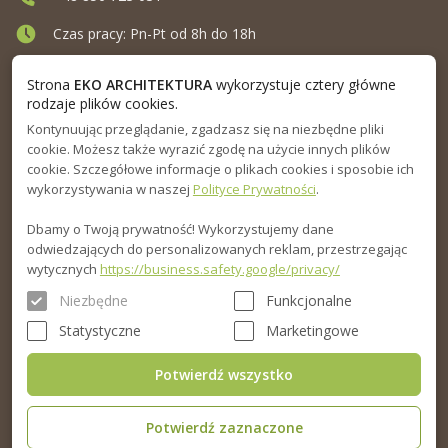
Czas pracy: Pn-Pt od 8h do 18h
Ul. Elewatorska 10, Białystok
Strona
EKO ARCHITEKTURA
wykorzystuje cztery główne
rodzaje plików cookies.
Kontynuując przeglądanie, zgadzasz się na niezbędne pliki
MENU
cookie. Możesz także wyrazić zgodę na użycie innych plików
cookie. Szczegółowe informacje o plikach cookies i sposobie ich
INFORMACJA
wykorzystywania w naszej
Polityce Prywatności
.
Dbamy o Twoją prywatność! Wykorzystujemy dane
PORADNIK
odwiedzających do personalizowanych reklam, przestrzegając
wytycznych
https://business.safety.google/privacy/
Niezbędne
Funkcjonalne
Statystyczne
Marketingowe
Potwierdź wszystko
Potwierdź zaznaczone