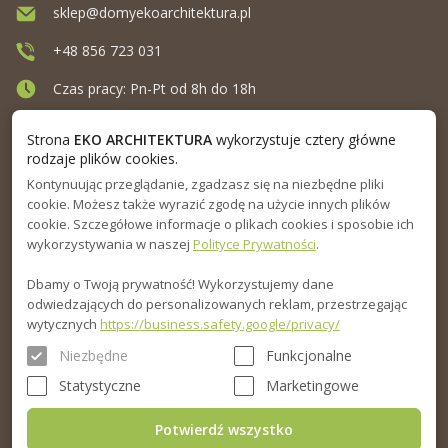
sklep@domyekoarchitektura.pl
+48 856 723 031
Czas pracy: Pn-Pt od 8h do 18h
Ul. Elewatorska 10, Białystok
Strona
EKO ARCHITEKTURA
wykorzystuje cztery główne
rodzaje plików cookies.
Kontynuując przeglądanie, zgadzasz się na niezbędne pliki
MENU
cookie. Możesz także wyrazić zgodę na użycie innych plików
cookie. Szczegółowe informacje o plikach cookies i sposobie ich
INFORMACJA
wykorzystywania w naszej
Polityce Prywatności
.
Dbamy o Twoją prywatność! Wykorzystujemy dane
PORADNIK
odwiedzających do personalizowanych reklam, przestrzegając
wytycznych
https://business.safety.google/privacy/
Niezbędne
Funkcjonalne
Statystyczne
Marketingowe
Potwierdź wszystko