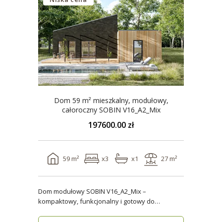
Dom 59 m² mieszkalny, modułowy,
całoroczny SOBIN V16_A2_Mix
197600.00 zł
59 m²
x3
x1
27 m²
Dom modułowy SOBIN V16_A2_Mix –
kompaktowy, funkcjonalny i gotowy do
zamieszkania przez cały rok ..