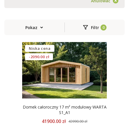
Anulować
Pokaz
Filtr
Niska cena
-2090.00 zł
Domek całoroczny 17 m² modułowy WARTA
S1_A1
41900.00 zł
43990.00 zł