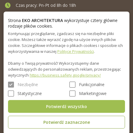
Czas pracy: Pn-Pt od 8h do 18h
Ul. Elewatorska 10, Białystok
Strona
EKO ARCHITEKTURA
wykorzystuje cztery główne
rodzaje plików cookies.
Kontynuując przeglądanie, zgadzasz się na niezbędne pliki
MENU
cookie. Możesz także wyrazić zgodę na użycie innych plików
cookie. Szczegółowe informacje o plikach cookies i sposobie ich
INFORMACJA
wykorzystywania w naszej
Polityce Prywatności
.
Dbamy o Twoją prywatność! Wykorzystujemy dane
PORADNIK
odwiedzających do personalizowanych reklam, przestrzegając
wytycznych
https://business.safety.google/privacy/
Niezbędne
Funkcjonalne
Statystyczne
Marketingowe
Potwierdź wszystko
Potwierdź zaznaczone
© 2015-2026. Eko Architektura sp.z o.o. Wszelkie prawa zastrzeżone.