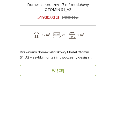
Domek całoroczny 17 m² modułowy
OTOMIN S1_A2
51900.00 zł
54500.00 zł
17 m²
x1
3 m²
Drewniany domek letniskowy Model Otomin
S1_A2 – szybki montaż i nowoczesny design
Szukasz funkcjo..
WIĘCEJ