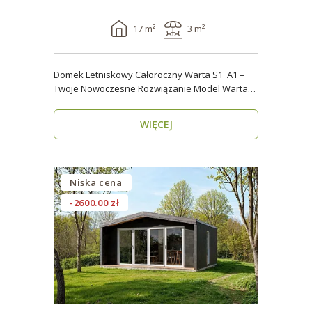
17 m²
3 m²
Domek Letniskowy Całoroczny Warta S1_A1 –
Twoje Nowoczesne Rozwiązanie Model Warta
S1_A1 o powier..
WIĘCEJ
Niska cena
-2600.00 zł