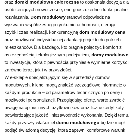
domki modułowe całoroczne
oraz
to doskonała decyzja dla
osób ceniących nowoczesne, energooszczędne i funkcjonalne
Dom modułowy
rozwiązania.
stanowi odpowiedź na
wyzwania współczesnego rynku nieruchomości, oferując
dom modułowy cena
szybki czas realizacji, konkurencyjną
oraz możliwość indywidualnej adaptacji projektu do potrzeb
mieszkańców. Dla każdego, kto pragnie połączyć komfort z
domy modulowe
oszczędnością i ekologicznym podejściem,
to inwestycja, która z pewnością przyniesie wymierne korzyści
zarówno teraz, jak i w przyszłości.
W e-sklepie specjalizującym się w sprzedaży domów
modułowych, klienci mogą znaleźć szczegółowe informacje o
każdym produkcie – od parametrów technicznych po cenę i
możliwości personalizacji. Przeglądając ofertę, warto zwrócić
uwagę na opinie innych użytkowników oraz liczne certyfikaty
potwierdzające jakość i niezawodność wykonania. Dzięki temu,
domu modułowego
każdy przyszły właściciel
będzie mógł
podjąć świadomą decyzję, która zapewni komfortowe warunki