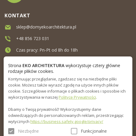
KONTAKT
sklep@domyekoarchitektura.pl
+48 856 723 031
Czas pracy: Pn-Pt od 8h do 18h
Ul. Elewatorska 10, Białystok
Strona
EKO ARCHITEKTURA
wykorzystuje cztery główne
rodzaje plików cookies.
Kontynuując przeglądanie, zgadzasz się na niezbędne pliki
MENU
cookie. Możesz także wyrazić zgodę na użycie innych plików
cookie. Szczegółowe informacje o plikach cookies i sposobie ich
INFORMACJA
wykorzystywania w naszej
Polityce Prywatności
.
Dbamy o Twoją prywatność! Wykorzystujemy dane
PORADNIK
odwiedzających do personalizowanych reklam, przestrzegając
wytycznych
https://business.safety.google/privacy/
Niezbędne
Funkcjonalne