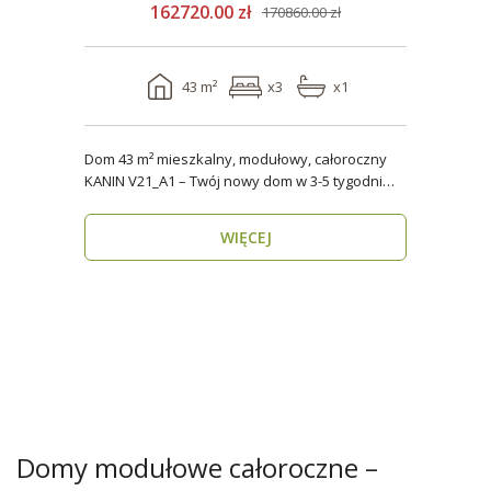
162720.00 zł
170860.00 zł
43 m²
x3
x1
Dom 43 m² mieszkalny, modułowy, całoroczny
KANIN V21_A1 – Twój nowy dom w 3-5 tygodni
Domy mod..
WIĘCEJ
Domy modułowe całoroczne –