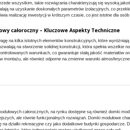
rzede wszystkim, takie rozwiązania charakteryzują się wysoką jak
alają na uzyskanie doskonałych parametrów izolacyjnych, co przekła
ia realizację inwestycji w krótszym czasie, co jest istotne dla osób
wy całoroczny – Kluczowe Aspekty Techniczne
agę na kilka istotnych elementów konstrukcyjnych, które wyróżniaj
ozwalają na stworzenie solidnej konstrukcji, która spełnia wszelki
ntrolowanych warunkach, co gwarantuje stałą jakość materiałów o
e w montażu, ale również odporne na zmienne warunki atmosferyczne
ułowych całorocznych, na rynku dostępne są również domki moduł
jszych, ale równie funkcjonalnych rozwiązań. Domki modułowe char
ię na działki rekreacyjne czy jako dodatkowe budynki gospodarcze. D
na letnisko, które jednocześnie można użytkować przez cały rok.