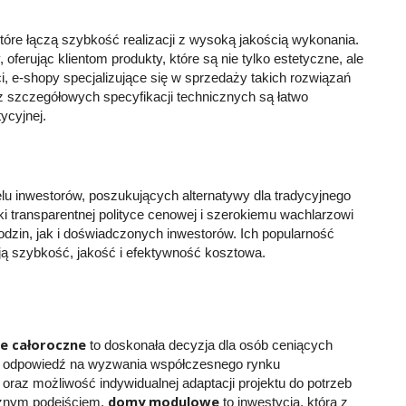
tóre łączą szybkość realizacji z wysoką jakością wykonania.
 oferując klientom produkty, które są nie tylko estetyczne, ale
, e-shopy specjalizujące się w sprzedaży takich rozwiązań
 szczegółowych specyfikacji technicznych są łatwo
ycyjnej.
lu inwestorów, poszukujących alternatywy dla tradycyjnego
ęki transparentnej polityce cenowej i szerokiemu wachlarzowi
zin, jak i doświadczonych inwestorów. Ich popularność
ją szybkość, jakość i efektywność kosztowa.
e całoroczne
to doskonała decyzja dla osób ceniących
 odpowiedź na wyzwania współczesnego rynku
oraz możliwość indywidualnej adaptacji projektu do potrzeb
domy modulowe
cznym podejściem,
to inwestycja, która z