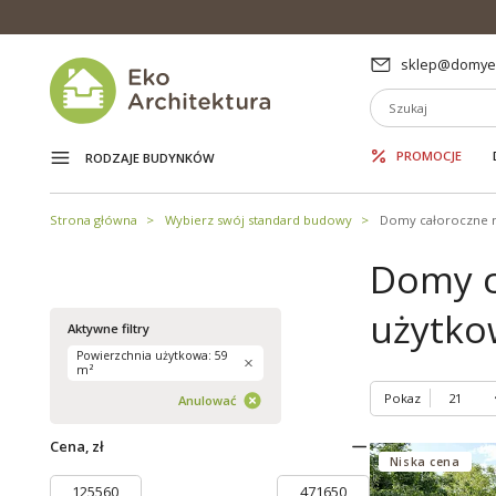
sklep@domyek
PROMOCJE
RODZAJE BUDYNKÓW
Strona główna
Wybierz swój standard budowy
Domy całoroczne 
Domy c
użytko
Aktywne filtry
Powierzchnia użytkowa: 59
m²
Pokaz
Anulować
Cena, zł
Niska cena