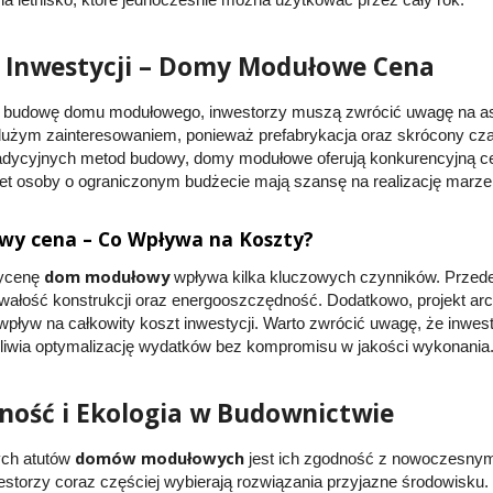
 Inwestycji – Domy Modułowe Cena
a budowę domu modułowego, inwestorzy muszą zwrócić uwagę na as
 dużym zainteresowaniem, ponieważ prefabrykacja oraz skrócony cz
radycyjnych metod budowy, domy modułowe oferują konkurencyjną c
wet osoby o ograniczonym budżecie mają szansę na realizację mar
y cena – Co Wpływa na Koszty?
dom modułowy
wycenę
wpływa kilka kluczowych czynników. Przede 
rwałość konstrukcji oraz energooszczędność. Dodatkowo, projekt arc
 wpływ na całkowity koszt inwestycji. Warto zwrócić uwagę, że inwe
liwia optymalizację wydatków bez kompromisu w jakości wykonania
ość i Ekologia w Budownictwie
domów modułowych
ch atutów
jest ich zgodność z nowoczesnym
westorzy coraz częściej wybierają rozwiązania przyjazne środowisku