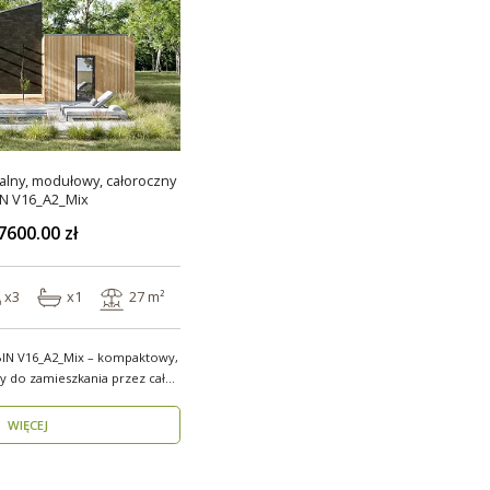
lny, modułowy, całoroczny
N V16_A2_Mix
7600.00 zł
x3
x1
27 m²
N V16_A2_Mix – kompaktowy,
y do zamieszkania przez cały
WIĘCEJ