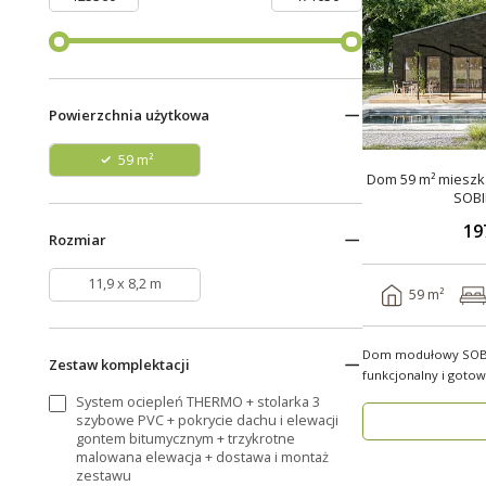
Powierzchnia użytkowa
59 m²
Dom 59 m² mieszka
SOBI
19
Rozmiar
11,9 x 8,2 m
59 m²
Dom modułowy SOBI
Zestaw komplektacji
funkcjonalny i gotow
rok ..
System ociepleń THERMO + stolarka 3
szybowe PVC + pokrycie dachu i elewacji
gontem bitumycznym + trzykrotne
malowana elewacja + dostawa i montaż
zestawu