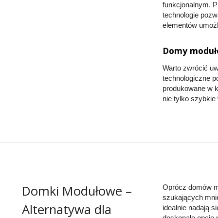
funkcjonalnym. P
technologie pozw
elementów umożliw
Domy moduło
Warto zwrócić uw
technologiczne p
produkowane w ko
nie tylko szybki
Domki Modułowe –
Oprócz domów mod
szukających mnie
Alternatywa dla
idealnie nadają s
doskonałą opcję 