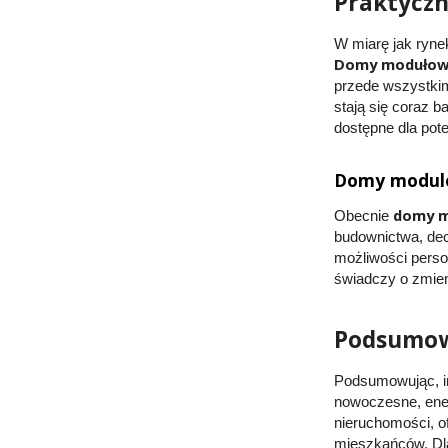
Praktyczn
W miarę jak ryne
Domy modułowe
przede wszystkim
stają się coraz b
dostępne dla pote
Domy modulo
domy 
Obecnie
budownictwa, decy
możliwości person
świadczy o zmien
Podsumowa
Podsumowując, i
nowoczesne, ener
nieruchomości, of
mieszkańców. Dla