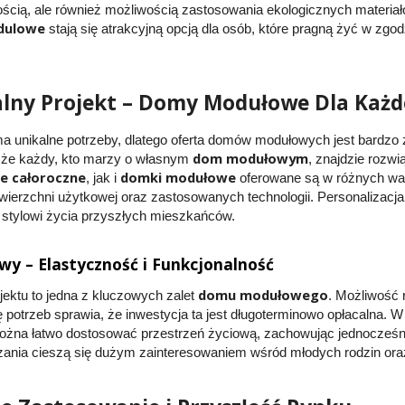
cią, ale również możliwością zastosowania ekologicznych materiałó
dulowe
stają się atrakcyjną opcją dla osób, które pragną żyć w zgo
lny Projekt – Domy Modułowe Dla Każ
a unikalne potrzeby, dlatego oferta domów modułowych jest bardzo
dom modułowym
, że każdy, kto marzy o własnym
, znajdzie rozw
 całoroczne
domki modułowe
, jak i
oferowane są w różnych wa
ierzchni użytkowej oraz zastosowanych technologii. Personalizacja 
 stylowi życia przyszłych mieszkańców.
 – Elastyczność i Funkcjonalność
domu modułowego
jektu to jedna z kluczowych zalet
. Możliwość 
ę potrzeb sprawia, że inwestycja ta jest długoterminowo opłacalna.
żna łatwo dostosować przestrzeń życiową, zachowując jednocześnie s
zania cieszą się dużym zainteresowaniem wśród młodych rodzin or