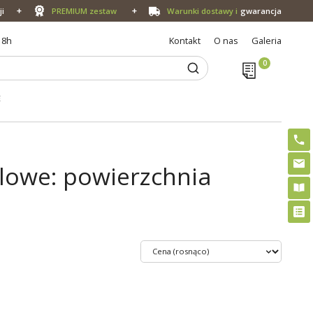
ji
PREMIUM zestaw
Warunki dostawy i
gwarancja
18h
Kontakt
O nas
Galeria
E
lowe: powierzchnia