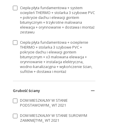
Ciepła płyta fundamentowa + system
ociepleń THERMO + stolarka 3 szybowe PVC
+ pokrycie dachu i elewacji gontem
bitumycznym + trzykrotne malowana
elewacja + orynnowanie + dostawa i montaż
zestawu
Ciepła płyta fundamentowa + ocieplenie
THERMO + stolarka 3 szybowe PVC +
pokrycie dachu i elewacji gontem
bitumycznym + x3 malowana elewacja +
orynnowanie + instalacja elektryczna,
wodno-kanalizacyjna + wykończenie ścian,
sufitów + dostawa i montaż
Grubość ściany
DOM MIESZKALNY W STANIE
PODSTAWOWYM_ WT 2021
DOM MIESZKALNY W STANIE SUROWYM
ZAMKNIĘTYM_ WT 2021