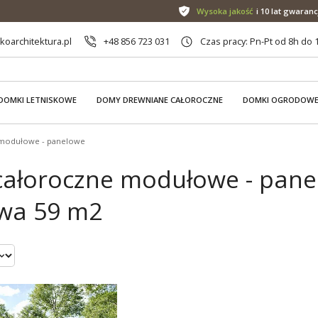
Wysoka jakość
i 10 lat gwaranc
oarchitektura.pl
+48 856 723 031
Czas pracy: Pn-Pt od 8h do 
DOMKI LETNISKOWE
DOMY DREWNIANE CAŁOROCZNE
DOMKI OGRODOW
modułowe - panelowe
ałoroczne modułowe - pane
wa 59 m2