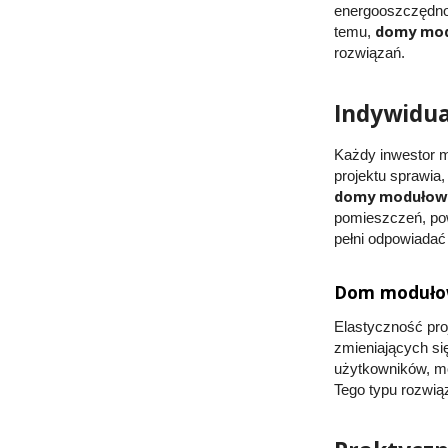
energooszczędnoś
domy mo
temu,
rozwiązań.
Indywidua
Każdy inwestor m
projektu sprawia
domy modułowe
pomieszczeń, pow
pełni odpowiadać
Dom modułowy
Elastyczność pro
zmieniających si
użytkowników, mo
Tego typu rozwią