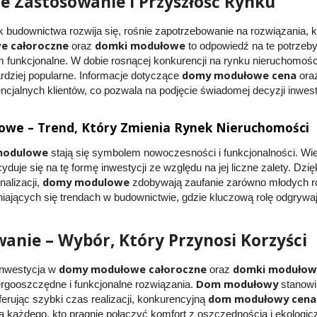
e Zastosowanie i Przyszłość Rynku
k budownictwa rozwija się, rośnie zapotrzebowanie na rozwiązania, k
 całoroczne
domki modułowe
oraz
to odpowiedź na te potrzeby,
 funkcjonalne. W dobie rosnącej konkurencji na rynku nieruchomości
domy modułowe cena
ardziej popularne. Informacje dotyczące
oraz
ncjalnych klientów, co pozwala na podjęcie świadomej decyzji inwest
we – Trend, Który Zmienia Rynek Nieruchomości
modulowe
stają się symbolem nowoczesności i funkcjonalności. Wie
duje się na tę formę inwestycji ze względu na jej liczne zalety. Dzi
domy modulowe
alizacji,
zdobywają zaufanie zarówno młodych rod
iających się trendach w budownictwie, gdzie kluczową rolę odgrywa
nie – Wybór, Który Przynosi Korzyści
domy modułowe całoroczne
domki modułow
nwestycja w
oraz
Dom modułowy
gooszczędne i funkcjonalne rozwiązania.
stanowi
dom modułowy cena
erując szybki czas realizacji, konkurencyjną
 każdego, kto pragnie połączyć komfort z oszczędnością i ekologi