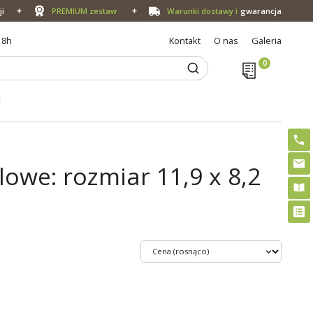
ji
PREMIUM zestaw
Warunki dostawy i
gwarancja
18h
Kontakt
O nas
Galeria
E
we: rozmiar 11,9 x 8,2