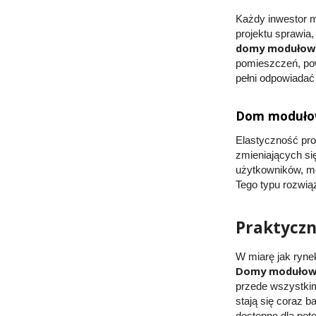
Każdy inwestor m
projektu sprawia
domy modułowe
pomieszczeń, pow
pełni odpowiadać
Dom modułowy
Elastyczność pro
zmieniających si
użytkowników, mo
Tego typu rozwią
Praktyczn
W miarę jak ryne
Domy modułowe
przede wszystkim
stają się coraz b