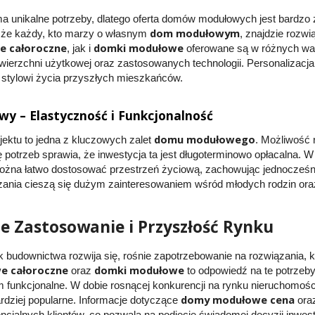
a unikalne potrzeby, dlatego oferta domów modułowych jest bardzo
dom modułowym
, że każdy, kto marzy o własnym
, znajdzie rozw
 całoroczne
domki modułowe
, jak i
oferowane są w różnych wa
ierzchni użytkowej oraz zastosowanych technologii. Personalizacja 
 stylowi życia przyszłych mieszkańców.
 – Elastyczność i Funkcjonalność
domu modułowego
jektu to jedna z kluczowych zalet
. Możliwość 
ę potrzeb sprawia, że inwestycja ta jest długoterminowo opłacalna.
żna łatwo dostosować przestrzeń życiową, zachowując jednocześnie s
zania cieszą się dużym zainteresowaniem wśród młodych rodzin or
e Zastosowanie i Przyszłość Rynku
k budownictwa rozwija się, rośnie zapotrzebowanie na rozwiązania, k
 całoroczne
domki modułowe
oraz
to odpowiedź na te potrzeby,
 funkcjonalne. W dobie rosnącej konkurencji na rynku nieruchomości
domy modułowe cena
ardziej popularne. Informacje dotyczące
oraz