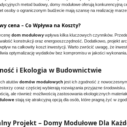
radycyjnych metod budowy, domy modułowe oferują konkurencyjną c
wet osoby o ograniczonym budżecie mają szansę na realizację mar
y cena – Co Wpływa na Koszty?
dom modułowy
wycenę
wpływa kilka kluczowych czynników. Przede 
rwałość konstrukcji oraz energooszczędność. Dodatkowo, projekt arc
 wpływ na całkowity koszt inwestycji. Warto zwrócić uwagę, że inwe
liwia optymalizację wydatków bez kompromisu w jakości wykonania
ość i Ekologia w Budownictwie
domów modułowych
ch atutów
jest ich zgodność z nowoczesnym
westorzy coraz częściej wybierają rozwiązania przyjazne środowisku
cią, ale również możliwością zastosowania ekologicznych materiałó
dulowe
stają się atrakcyjną opcją dla osób, które pragną żyć w zgo
lny Projekt – Domy Modułowe Dla Każ