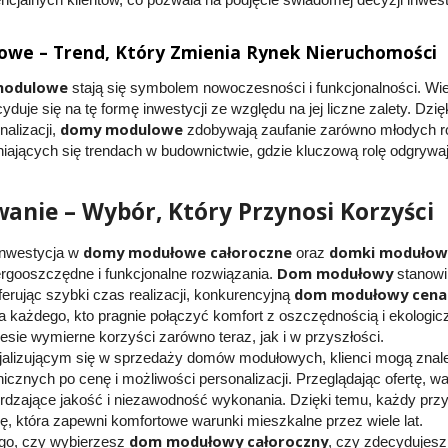
ncjalnych klientów, co pozwala na podjęcie świadomej decyzji inwest
we – Trend, Który Zmienia Rynek Nieruchomości
modulowe
stają się symbolem nowoczesności i funkcjonalności. Wie
duje się na tę formę inwestycji ze względu na jej liczne zalety. Dzi
domy modulowe
alizacji,
zdobywają zaufanie zarówno młodych rod
iających się trendach w budownictwie, gdzie kluczową rolę odgrywa
nie – Wybór, Który Przynosi Korzyści
domy modułowe całoroczne
domki modułow
nwestycja w
oraz
Dom modułowy
gooszczędne i funkcjonalne rozwiązania.
stanowi
dom modułowy cena
erując szybki czas realizacji, konkurencyjną
 każdego, kto pragnie połączyć komfort z oszczędnością i ekologi
sie wymierne korzyści zarówno teraz, jak i w przyszłości.
jalizującym się w sprzedaży domów modułowych, klienci mogą znal
icznych po cenę i możliwości personalizacji. Przeglądając ofertę, w
ierdzające jakość i niezawodność wykonania. Dzięki temu, każdy przy
, która zapewni komfortowe warunki mieszkalne przez wiele lat.
dom modułowy całoroczny
ego, czy wybierzesz
, czy zdecydujesz