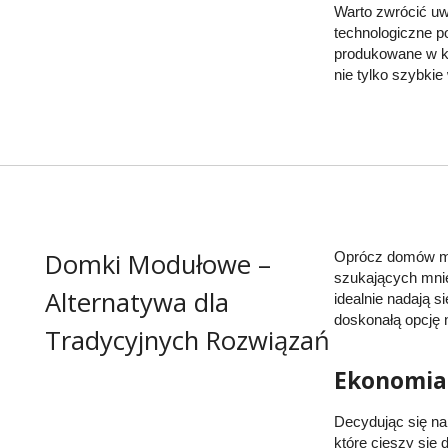
Warto zwrócić uw
technologiczne p
produkowane w ko
nie tylko szybki
Domki Modułowe –
Oprócz domów mod
szukających mnie
Alternatywa dla
idealnie nadają s
doskonałą opcję 
Tradycyjnych Rozwiązań
Ekonomia
Decydując się n
które cieszy się