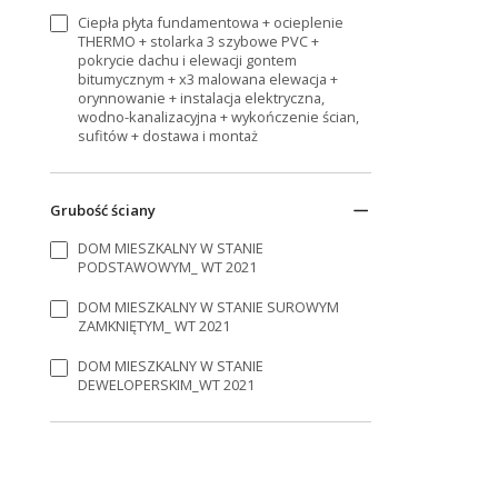
Ciepła płyta fundamentowa + ocieplenie
THERMO + stolarka 3 szybowe PVC +
pokrycie dachu i elewacji gontem
bitumycznym + x3 malowana elewacja +
orynnowanie + instalacja elektryczna,
wodno-kanalizacyjna + wykończenie ścian,
sufitów + dostawa i montaż
Grubość ściany
DOM MIESZKALNY W STANIE
PODSTAWOWYM_ WT 2021
DOM MIESZKALNY W STANIE SUROWYM
ZAMKNIĘTYM_ WT 2021
DOM MIESZKALNY W STANIE
DEWELOPERSKIM_WT 2021