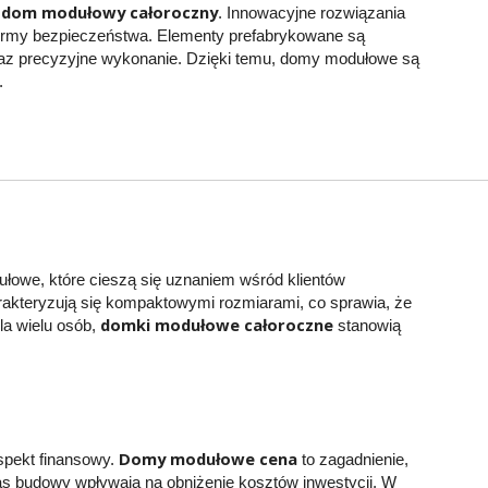
dom modułowy całoroczny
ą
. Innowacyjne rozwiązania
e normy bezpieczeństwa. Elementy prefabrykowane są
raz precyzyjne wykonanie. Dzięki temu, domy modułowe są
.
owe, które cieszą się uznaniem wśród klientów
akteryzują się kompaktowymi rozmiarami, co sprawia, że
domki modułowe całoroczne
la wielu osób,
stanowią
Domy modułowe cena
pekt finansowy.
to zagadnienie,
as budowy wpływają na obniżenie kosztów inwestycji. W