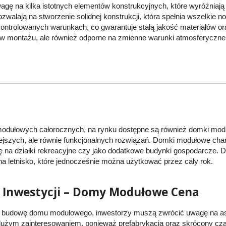
agę na kilka istotnych elementów konstrukcyjnych, które wyróżniaj
ozwalają na stworzenie solidnej konstrukcji, która spełnia wszelki
ntrolowanych warunkach, co gwarantuje stałą jakość materiałów o
e w montażu, ale również odporne na zmienne warunki atmosferyczne
ułowych całorocznych, na rynku dostępne są również domki moduł
jszych, ale równie funkcjonalnych rozwiązań. Domki modułowe char
ię na działki rekreacyjne czy jako dodatkowe budynki gospodarcze. D
na letnisko, które jednocześnie można użytkować przez cały rok.
 Inwestycji – Domy Modułowe Cena
a budowę domu modułowego, inwestorzy muszą zwrócić uwagę na as
 dużym zainteresowaniem, ponieważ prefabrykacja oraz skrócony cz