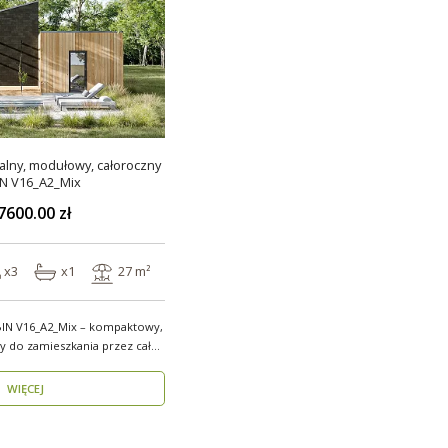
lny, modułowy, całoroczny
N V16_A2_Mix
7600.00 zł
x3
x1
27 m²
N V16_A2_Mix – kompaktowy,
y do zamieszkania przez cały
WIĘCEJ