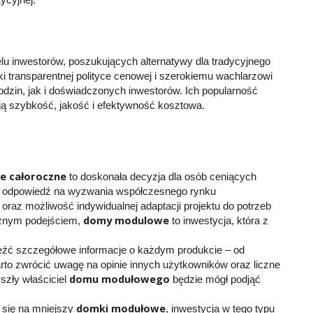
ycyjnej.
lu inwestorów, poszukujących alternatywy dla tradycyjnego
ęki transparentnej polityce cenowej i szerokiemu wachlarzowi
zin, jak i doświadczonych inwestorów. Ich popularność
ją szybkość, jakość i efektywność kosztowa.
e całoroczne
to doskonała decyzja dla osób ceniących
 odpowiedź na wyzwania współczesnego rynku
oraz możliwość indywidualnej adaptacji projektu do potrzeb
domy modulowe
cznym podejściem,
to inwestycja, która z
eźć szczegółowe informacje o każdym produkcie – od
arto zwrócić uwagę na opinie innych użytkowników oraz liczne
domu modułowego
szły właściciel
będzie mógł podjąć
domki modułowe
 się na mniejszy
, inwestycja w tego typu