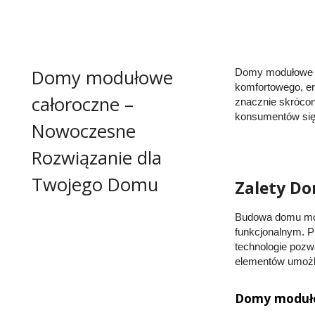
Domy modułowe
Domy modułowe c
komfortowego, e
całoroczne –
znacznie skrócon
konsumentów się 
Nowoczesne
Rozwiązanie dla
Twojego Domu
Zalety D
Budowa domu mo
funkcjonalnym. P
technologie pozw
elementów umożliw
Domy moduło