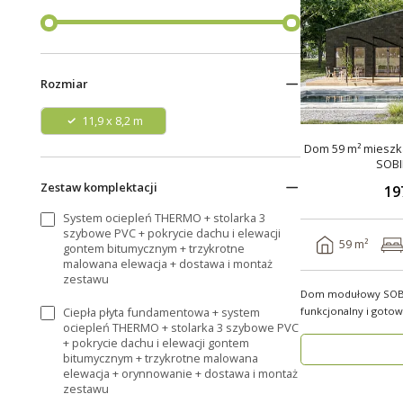
Rozmiar
11,9 x 8,2 m
Dom 59 m² mieszka
SOBI
Zestaw komplektacji
19
System ociepleń THERMO + stolarka 3
szybowe PVC + pokrycie dachu i elewacji
59 m²
gontem bitumycznym + trzykrotne
malowana elewacja + dostawa i montaż
zestawu
Dom modułowy SOBI
Ciepła płyta fundamentowa + system
funkcjonalny i gotow
ociepleń THERMO + stolarka 3 szybowe PVC
rok ..
+ pokrycie dachu i elewacji gontem
bitumycznym + trzykrotne malowana
elewacja + orynnowanie + dostawa i montaż
zestawu