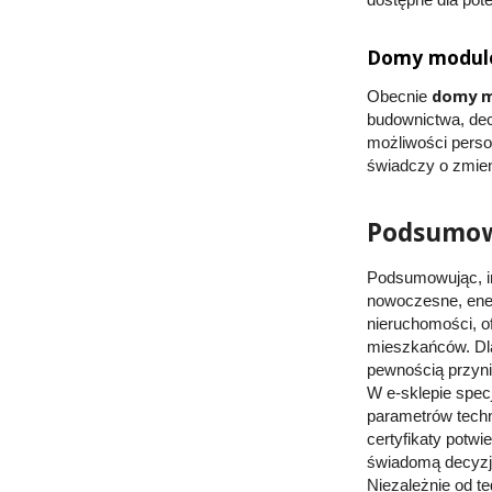
dostępne dla pote
Domy modulo
domy 
Obecnie
budownictwa, decy
możliwości person
świadczy o zmien
Podsumowa
Podsumowując, i
nowoczesne, ener
nieruchomości, of
mieszkańców. Dla
pewnością przynie
W e-sklepie spec
parametrów techn
certyfikaty potw
świadomą decyzję
Niezależnie od t