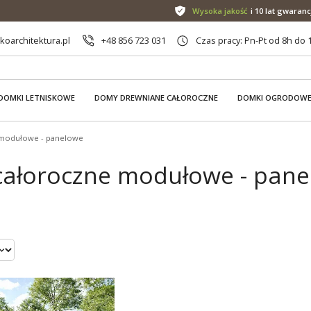
Wysoka jakość
i 10 lat gwaranc
oarchitektura.pl
+48 856 723 031
Czas pracy: Pn-Pt od 8h do 
DOMKI LETNISKOWE
DOMY DREWNIANE CAŁOROCZNE
DOMKI OGRODOW
modułowe - panelowe
ałoroczne modułowe - panelo