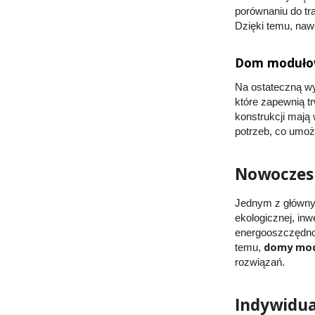
porównaniu do t
Dzięki temu, na
Dom modułow
Na ostateczną 
które zapewnią t
konstrukcji mają
potrzeb, co umoż
Nowoczesn
Jednym z główny
ekologicznej, in
energooszczędnoś
domy mo
temu,
rozwiązań.
Indywidua