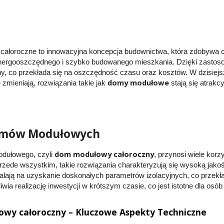
ałoroczne to innowacyjna koncepcja budownictwa, która zdobywa 
nergooszczędnego i szybko budowanego mieszkania. Dzięki zastoso
y, co przekłada się na oszczędność czasu oraz kosztów. W dzisiejs
domy modułowe
zmieniają, rozwiązania takie jak
stają się atrakc
omów Modułowych
dom modułowy całoroczny
dułowego, czyli
, przynosi wiele kor
rzede wszystkim, takie rozwiązania charakteryzują się wysoką jak
alają na uzyskanie doskonałych parametrów izolacyjnych, co przekła
ia realizację inwestycji w krótszym czasie, co jest istotne dla osób
wy całoroczny – Kluczowe Aspekty Techniczne