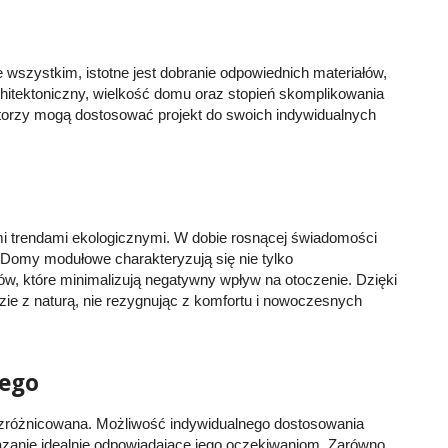
wszystkim, istotne jest dobranie odpowiednich materiałów,
hitektoniczny, wielkość domu oraz stopień skomplikowania
storzy mogą dostosować projekt do swoich indywidualnych
.
i trendami ekologicznymi. W dobie rosnącej świadomości
. Domy modułowe charakteryzują się nie tylko
w, które minimalizują negatywny wpływ na otoczenie. Dzięki
dzie z naturą, nie rezygnując z komfortu i nowoczesnych
dego
 zróżnicowana. Możliwość indywidualnego dostosowania
iązanie idealnie odpowiadające jego oczekiwaniom. Zarówno