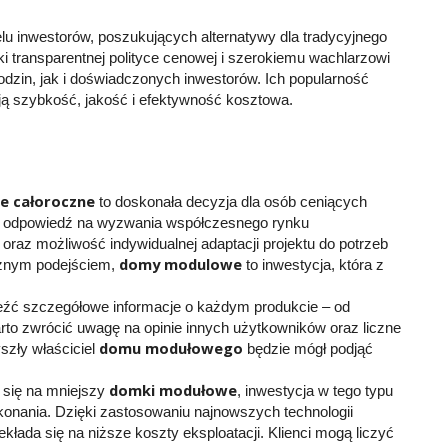
lu inwestorów, poszukujących alternatywy dla tradycyjnego
ęki transparentnej polityce cenowej i szerokiemu wachlarzowi
zin, jak i doświadczonych inwestorów. Ich popularność
ją szybkość, jakość i efektywność kosztowa.
e całoroczne
to doskonała decyzja dla osób ceniących
 odpowiedź na wyzwania współczesnego rynku
oraz możliwość indywidualnej adaptacji projektu do potrzeb
domy modulowe
cznym podejściem,
to inwestycja, która z
eźć szczegółowe informacje o każdym produkcie – od
arto zwrócić uwagę na opinie innych użytkowników oraz liczne
domu modułowego
szły właściciel
będzie mógł podjąć
domki modułowe
 się na mniejszy
, inwestycja w tego typu
konania. Dzięki zastosowaniu najnowszych technologii
łada się na niższe koszty eksploatacji. Klienci mogą liczyć