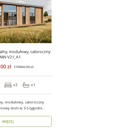
lny, modułowy, całoroczny
NIN V21_A1
00 zł
170860.00 zł
x3
x1
ny, modułowy, całoroczny
 nowy dom w 3-5 tygodni
WIĘCEJ