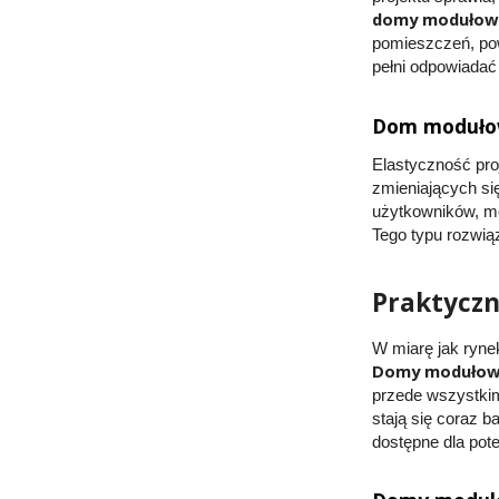
domy modułowe
pomieszczeń, pow
pełni odpowiadać
Dom modułowy
Elastyczność pro
zmieniających si
użytkowników, mo
Tego typu rozwią
Praktyczn
W miarę jak ryne
Domy modułowe
przede wszystkim
stają się coraz b
dostępne dla pote