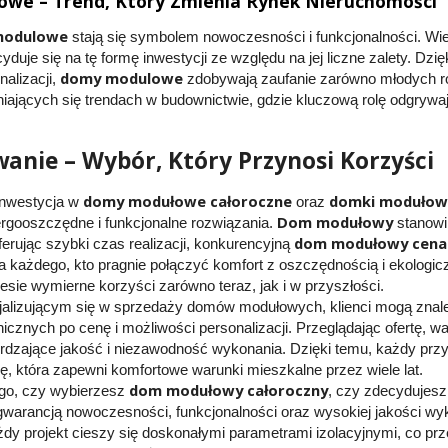
we – Trend, Który Zmienia Rynek Nieruchomości
modulowe
stają się symbolem nowoczesności i funkcjonalności. Wie
duje się na tę formę inwestycji ze względu na jej liczne zalety. Dzi
domy modulowe
alizacji,
zdobywają zaufanie zarówno młodych rod
iających się trendach w budownictwie, gdzie kluczową rolę odgrywa
nie – Wybór, Który Przynosi Korzyści
domy modułowe całoroczne
domki modułow
nwestycja w
oraz
Dom modułowy
gooszczędne i funkcjonalne rozwiązania.
stanowi
dom modułowy cena
erując szybki czas realizacji, konkurencyjną
 każdego, kto pragnie połączyć komfort z oszczędnością i ekologi
sie wymierne korzyści zarówno teraz, jak i w przyszłości.
jalizującym się w sprzedaży domów modułowych, klienci mogą znal
icznych po cenę i możliwości personalizacji. Przeglądając ofertę, w
ierdzające jakość i niezawodność wykonania. Dzięki temu, każdy przy
, która zapewni komfortowe warunki mieszkalne przez wiele lat.
dom modułowy całoroczny
ego, czy wybierzesz
, czy zdecydujesz
 gwarancją nowoczesności, funkcjonalności oraz wysokiej jakości wy
y projekt cieszy się doskonałymi parametrami izolacyjnymi, co przek