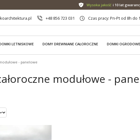
Wysoka jakość
i 10 lat gwaranc
oarchitektura.pl
+48 856 723 031
Czas pracy: Pn-Pt od 8h do 
DOMKI LETNISKOWE
DOMY DREWNIANE CAŁOROCZNE
DOMKI OGRODOW
modułowe - panelowe
ałoroczne modułowe - panelo