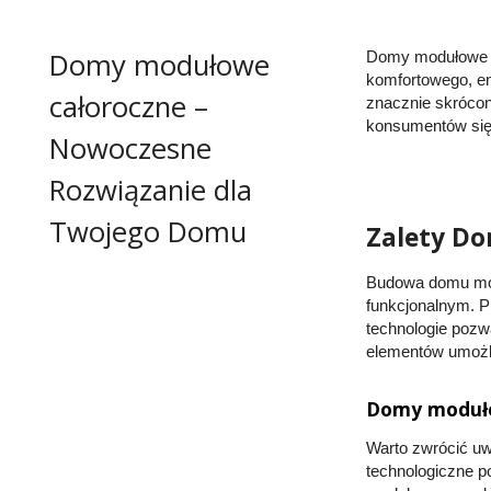
Domy modułowe
Domy modułowe c
komfortowego, e
całoroczne –
znacznie skrócon
konsumentów się 
Nowoczesne
Rozwiązanie dla
Twojego Domu
Zalety D
Budowa domu mo
funkcjonalnym. P
technologie pozw
elementów umożliw
Domy moduło
Warto zwrócić uw
technologiczne p