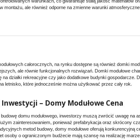
ntrolowanych warunkach, co gwarantuje stałą jakość materiałów o
e w montażu, ale również odporne na zmienne warunki atmosferyczne
ułowych całorocznych, na rynku dostępne są również domki moduł
jszych, ale równie funkcjonalnych rozwiązań. Domki modułowe char
ię na działki rekreacyjne czy jako dodatkowe budynki gospodarcze. D
na letnisko, które jednocześnie można użytkować przez cały rok.
 Inwestycji – Domy Modułowe Cena
a budowę domu modułowego, inwestorzy muszą zwrócić uwagę na as
 dużym zainteresowaniem, ponieważ prefabrykacja oraz skrócony cz
radycyjnych metod budowy, domy modułowe oferują konkurencyjną c
wet osoby o ograniczonym budżecie mają szansę na realizację mar