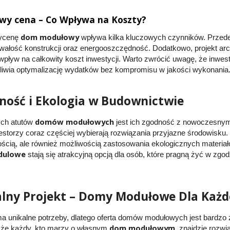
y cena – Co Wpływa na Koszty?
dom modułowy
wycenę
wpływa kilka kluczowych czynników. Przede 
rwałość konstrukcji oraz energooszczędność. Dodatkowo, projekt arc
 wpływ na całkowity koszt inwestycji. Warto zwrócić uwagę, że inwe
liwia optymalizację wydatków bez kompromisu w jakości wykonania
ość i Ekologia w Budownictwie
domów modułowych
ch atutów
jest ich zgodność z nowoczesnym
westorzy coraz częściej wybierają rozwiązania przyjazne środowisku
cią, ale również możliwością zastosowania ekologicznych materiałó
dulowe
stają się atrakcyjną opcją dla osób, które pragną żyć w zgo
lny Projekt – Domy Modułowe Dla Każ
a unikalne potrzeby, dlatego oferta domów modułowych jest bardzo
dom modułowym
, że każdy, kto marzy o własnym
, znajdzie rozw