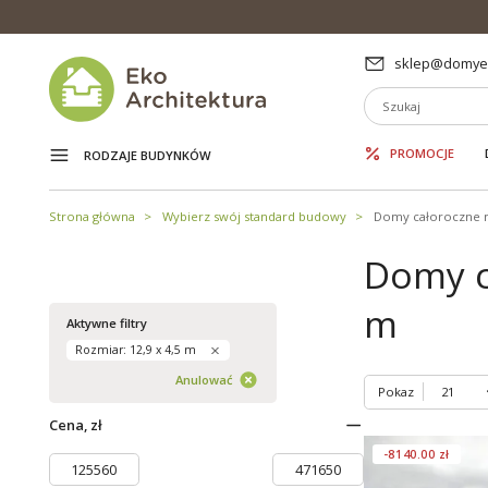
sklep@domyek
PROMOCJE
RODZAJE BUDYNKÓW
Strona główna
Wybierz swój standard budowy
Domy całoroczne 
Domy c
m
Aktywne filtry
Rozmiar: 12,9 x 4,5 m
Anulować
Pokaz
Cena, zł
-8140.00 zł