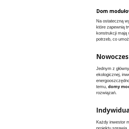
Dom modułow
Na ostateczną 
które zapewnią t
konstrukcji mają
potrzeb, co umoż
Nowoczesn
Jednym z główny
ekologicznej, in
energooszczędnoś
domy mo
temu,
rozwiązań.
Indywidua
Każdy inwestor m
projektu sprawia