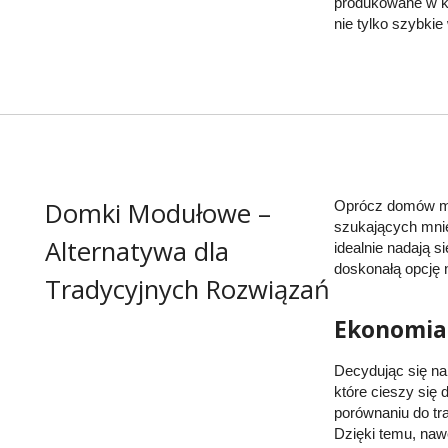
produkowane w ko
nie tylko szybki
Domki Modułowe –
Oprócz domów mod
szukających mnie
Alternatywa dla
idealnie nadają s
doskonałą opcję 
Tradycyjnych Rozwiązań
Ekonomia
Decydując się n
które cieszy się
porównaniu do t
Dzięki temu, na