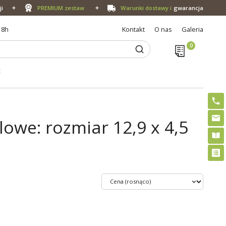
ji
PREMIUM zestaw
Warunki dostawy i
gwarancja
18h
Kontakt
O nas
Galeria
E
we: rozmiar 12,9 x 4,5