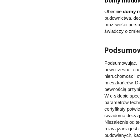
Domy modulo
domy 
Obecnie
budownictwa, decy
możliwości person
świadczy o zmien
Podsumowa
Podsumowując, i
nowoczesne, ener
nieruchomości, of
mieszkańców. Dla
pewnością przynie
W e-sklepie spec
parametrów techn
certyfikaty potw
świadomą decyzję
Niezależnie od t
rozwiązania jest
budowlanych, każd