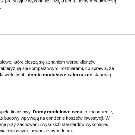
raz precyzyjne wykonanie. Dzięki temu, domy modułowe są
.
owe, które cieszą się uznaniem wśród klientów
akteryzują się kompaktowymi rozmiarami, co sprawia, że
domki modułowe całoroczne
la wielu osób,
stanowią
Domy modułowe cena
pekt finansowy.
to zagadnienie,
as budowy wpływają na obniżenie kosztów inwestycji. W
enę przy zachowaniu wysokich standardów wykonania.
zenia o własnym, nowoczesnym domu.