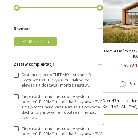
Rozmiar
12,9 x 4,5 m
Dom 43 m² mieszka
KA
Zestaw komplektacji
162720.
System ociepleń THERMO + stolarka 3
szybowe PVC + trzykrotne malowana
43 m²
elewacja + dostawa i montaż zestawu
Ciepła płyta fundamentowa + system
Dom 43 m² mieszkal
ociepleń THERMO + stolarka 3 szybowe PVC
+ trzykrotne malowana elewacja + pokrycie
KANIN V21_A1 – Twój
dachu i orynnowanie + dostawa i montaż
Domy mod..
zestawu
Ciepła płyta fundamentowa + system
ociepleń THERMO + stolarka 3 szybowe PVC