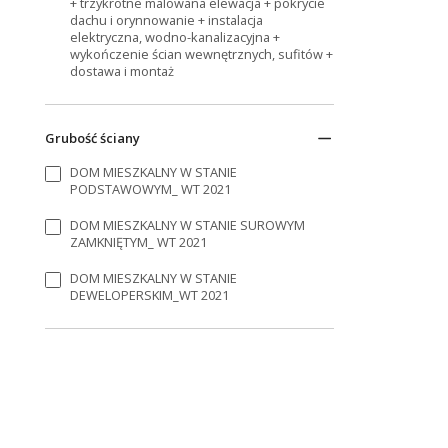
+ trzykrotne malowana elewacja + pokrycie
dachu i orynnowanie + instalacja
elektryczna, wodno-kanalizacyjna +
wykończenie ścian wewnętrznych, sufitów +
dostawa i montaż
Grubość ściany
DOM MIESZKALNY W STANIE
PODSTAWOWYM_ WT 2021
DOM MIESZKALNY W STANIE SUROWYM
ZAMKNIĘTYM_ WT 2021
DOM MIESZKALNY W STANIE
DEWELOPERSKIM_WT 2021