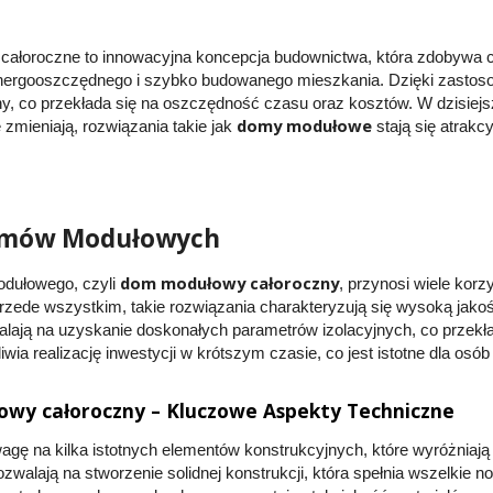
ałoroczne to innowacyjna koncepcja budownictwa, która zdobywa 
nergooszczędnego i szybko budowanego mieszkania. Dzięki zastoso
y, co przekłada się na oszczędność czasu oraz kosztów. W dzisiejs
domy modułowe
zmieniają, rozwiązania takie jak
stają się atrakc
omów Modułowych
dom modułowy całoroczny
dułowego, czyli
, przynosi wiele kor
rzede wszystkim, takie rozwiązania charakteryzują się wysoką jak
alają na uzyskanie doskonałych parametrów izolacyjnych, co przekła
ia realizację inwestycji w krótszym czasie, co jest istotne dla osób
wy całoroczny – Kluczowe Aspekty Techniczne
agę na kilka istotnych elementów konstrukcyjnych, które wyróżniaj
ozwalają na stworzenie solidnej konstrukcji, która spełnia wszelki