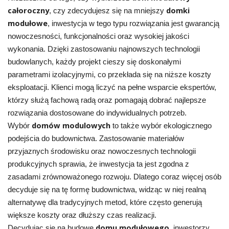
całoroczny
domki
, czy zdecydujesz się na mniejszy
modułowe
, inwestycja w tego typu rozwiązania jest gwarancją
nowoczesności, funkcjonalności oraz wysokiej jakości
wykonania. Dzięki zastosowaniu najnowszych technologii
budowlanych, każdy projekt cieszy się doskonałymi
parametrami izolacyjnymi, co przekłada się na niższe koszty
eksploatacji. Klienci mogą liczyć na pełne wsparcie ekspertów,
którzy służą fachową radą oraz pomagają dobrać najlepsze
rozwiązania dostosowane do indywidualnych potrzeb.
domów modulowych
Wybór
to także wybór ekologicznego
podejścia do budownictwa. Zastosowanie materiałów
przyjaznych środowisku oraz nowoczesnych technologii
produkcyjnych sprawia, że inwestycja ta jest zgodna z
zasadami zrównoważonego rozwoju. Dlatego coraz więcej osób
decyduje się na tę formę budownictwa, widząc w niej realną
alternatywę dla tradycyjnych metod, które często generują
większe koszty oraz dłuższy czas realizacji.
domu modułowego
Decydując się na budowę
, inwestorzy