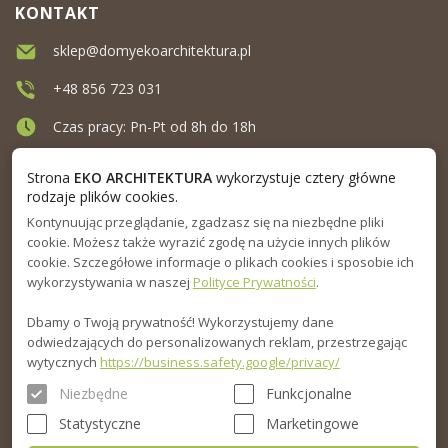
KONTAKT
sklep@domyekoarchitektura.pl
+48 856 723 031
Czas pracy: Pn-Pt od 8h do 18h
Ul. Elewatorska 10, Białystok
Strona
EKO ARCHITEKTURA
wykorzystuje cztery główne
rodzaje plików cookies.
Kontynuując przeglądanie, zgadzasz się na niezbędne pliki
MENU
cookie. Możesz także wyrazić zgodę na użycie innych plików
cookie. Szczegółowe informacje o plikach cookies i sposobie ich
INFORMACJA
wykorzystywania w naszej
Polityce Prywatności
.
Dbamy o Twoją prywatność! Wykorzystujemy dane
PORADNIK
odwiedzających do personalizowanych reklam, przestrzegając
wytycznych
https://business.safety.google/privacy/
Niezbędne
Funkcjonalne
Statystyczne
Marketingowe