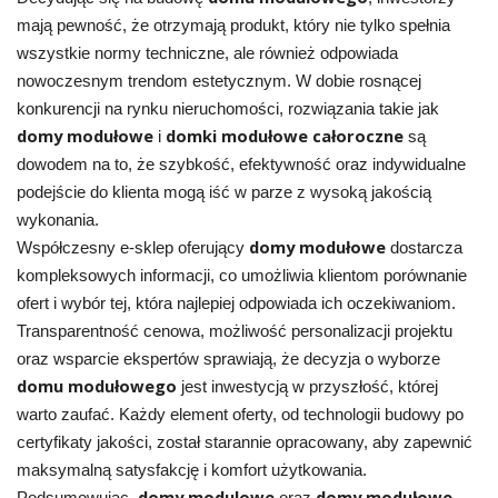
mają pewność, że otrzymają produkt, który nie tylko spełnia
wszystkie normy techniczne, ale również odpowiada
nowoczesnym trendom estetycznym. W dobie rosnącej
konkurencji na rynku nieruchomości, rozwiązania takie jak
domy modułowe
domki modułowe całoroczne
i
są
dowodem na to, że szybkość, efektywność oraz indywidualne
podejście do klienta mogą iść w parze z wysoką jakością
wykonania.
domy modułowe
Współczesny e-sklep oferujący
dostarcza
kompleksowych informacji, co umożliwia klientom porównanie
ofert i wybór tej, która najlepiej odpowiada ich oczekiwaniom.
Transparentność cenowa, możliwość personalizacji projektu
oraz wsparcie ekspertów sprawiają, że decyzja o wyborze
domu modułowego
jest inwestycją w przyszłość, której
warto zaufać. Każdy element oferty, od technologii budowy po
certyfikaty jakości, został starannie opracowany, aby zapewnić
maksymalną satysfakcję i komfort użytkowania.
domy modulowe
domy modułowe
Podsumowując,
oraz