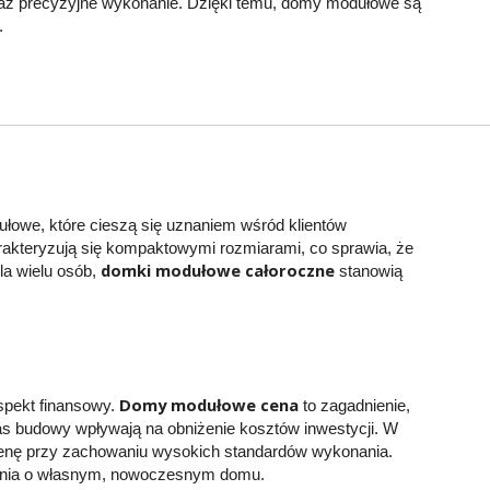
raz precyzyjne wykonanie. Dzięki temu, domy modułowe są
.
owe, które cieszą się uznaniem wśród klientów
akteryzują się kompaktowymi rozmiarami, co sprawia, że
domki modułowe całoroczne
la wielu osób,
stanowią
Domy modułowe cena
pekt finansowy.
to zagadnienie,
as budowy wpływają na obniżenie kosztów inwestycji. W
enę przy zachowaniu wysokich standardów wykonania.
zenia o własnym, nowoczesnym domu.