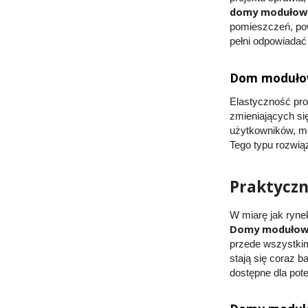
domy modułowe
pomieszczeń, pow
pełni odpowiadać
Dom modułowy
Elastyczność pro
zmieniających si
użytkowników, mo
Tego typu rozwią
Praktyczn
W miarę jak ryne
Domy modułowe
przede wszystkim
stają się coraz b
dostępne dla pote