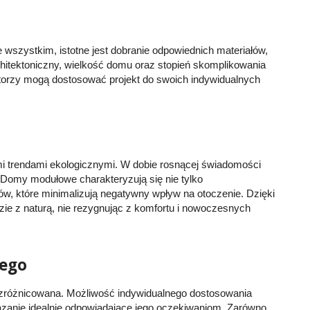
wszystkim, istotne jest dobranie odpowiednich materiałów,
hitektoniczny, wielkość domu oraz stopień skomplikowania
storzy mogą dostosować projekt do swoich indywidualnych
.
i trendami ekologicznymi. W dobie rosnącej świadomości
. Domy modułowe charakteryzują się nie tylko
w, które minimalizują negatywny wpływ na otoczenie. Dzięki
dzie z naturą, nie rezygnując z komfortu i nowoczesnych
dego
 zróżnicowana. Możliwość indywidualnego dostosowania
iązanie idealnie odpowiadające jego oczekiwaniom. Zarówno