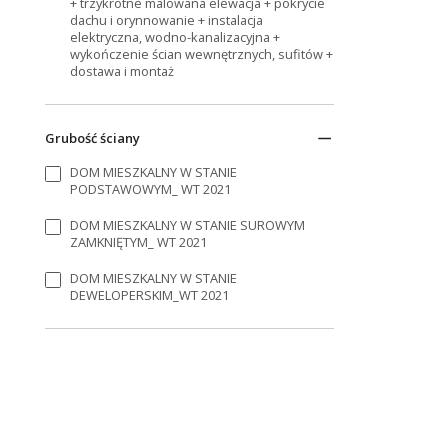
+ trzykrotne malowana elewacja + pokrycie
dachu i orynnowanie + instalacja
elektryczna, wodno-kanalizacyjna +
wykończenie ścian wewnętrznych, sufitów +
dostawa i montaż
Grubość ściany
DOM MIESZKALNY W STANIE
PODSTAWOWYM_ WT 2021
DOM MIESZKALNY W STANIE SUROWYM
ZAMKNIĘTYM_ WT 2021
DOM MIESZKALNY W STANIE
DEWELOPERSKIM_WT 2021