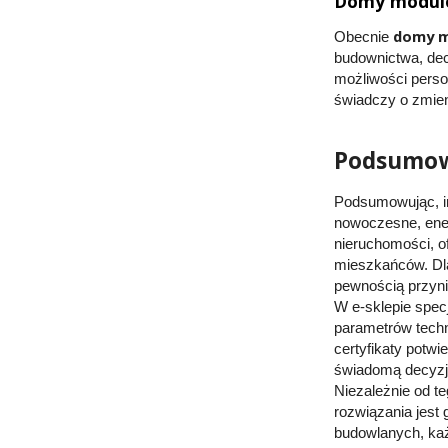
Domy modulo
domy 
Obecnie
budownictwa, decy
możliwości person
świadczy o zmien
Podsumowa
Podsumowując, i
nowoczesne, ener
nieruchomości, of
mieszkańców. Dla
pewnością przynie
W e-sklepie spec
parametrów techn
certyfikaty potw
świadomą decyzję
Niezależnie od t
rozwiązania jest
budowlanych, każd