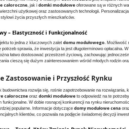
 całoroczne
domki modułowe
, jak i
oferowane są w różnych wa
ierzchni użytkowej oraz zastosowanych technologii. Personalizacja 
 stylowi życia przyszłych mieszkańców.
 – Elastyczność i Funkcjonalność
domu modułowego
jektu to jedna z kluczowych zalet
. Możliwość 
ę potrzeb sprawia, że inwestycja ta jest długoterminowo opłacalna.
żna łatwo dostosować przestrzeń życiową, zachowując jednocześnie s
zania cieszą się dużym zainteresowaniem wśród młodych rodzin or
e Zastosowanie i Przyszłość Rynku
k budownictwa rozwija się, rośnie zapotrzebowanie na rozwiązania, k
 całoroczne
domki modułowe
oraz
to odpowiedź na te potrzeby,
 funkcjonalne. W dobie rosnącej konkurencji na rynku nieruchomości
domy modułowe cena
ardziej popularne. Informacje dotyczące
oraz
ncjalnych klientów, co pozwala na podjęcie świadomej decyzji inwest