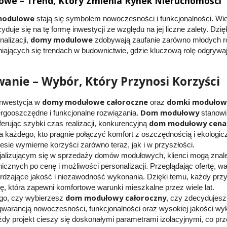
we – Trend, Który Zmienia Rynek Nieruchomości
modulowe
stają się symbolem nowoczesności i funkcjonalności. Wie
duje się na tę formę inwestycji ze względu na jej liczne zalety. Dzi
domy modulowe
alizacji,
zdobywają zaufanie zarówno młodych rod
iających się trendach w budownictwie, gdzie kluczową rolę odgrywa
nie – Wybór, Który Przynosi Korzyści
domy modułowe całoroczne
domki modułow
nwestycja w
oraz
Dom modułowy
gooszczędne i funkcjonalne rozwiązania.
stanowi
dom modułowy cena
erując szybki czas realizacji, konkurencyjną
 każdego, kto pragnie połączyć komfort z oszczędnością i ekologi
sie wymierne korzyści zarówno teraz, jak i w przyszłości.
jalizującym się w sprzedaży domów modułowych, klienci mogą znal
icznych po cenę i możliwości personalizacji. Przeglądając ofertę, w
ierdzające jakość i niezawodność wykonania. Dzięki temu, każdy przy
, która zapewni komfortowe warunki mieszkalne przez wiele lat.
dom modułowy całoroczny
ego, czy wybierzesz
, czy zdecydujesz
 gwarancją nowoczesności, funkcjonalności oraz wysokiej jakości wy
y projekt cieszy się doskonałymi parametrami izolacyjnymi, co przek