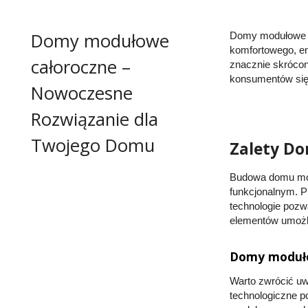
Domy modułowe
Domy modułowe c
komfortowego, e
całoroczne –
znacznie skrócon
konsumentów się 
Nowoczesne
Rozwiązanie dla
Twojego Domu
Zalety D
Budowa domu mo
funkcjonalnym. P
technologie pozw
elementów umożliw
Domy moduło
Warto zwrócić uw
technologiczne p