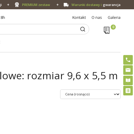
ji
PREMIUM zestaw
Warunki dostawy i
gwarancja
18h
Kontakt
O nas
Galeria
E
owe: rozmiar 9,6 x 5,5 m