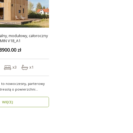
lny, modułowy, całoroczny
MIN V18_A1
8900.00 zł
x3
x1
 to nowoczesny, parterowy
resolą o powierzchni
WIĘCEJ