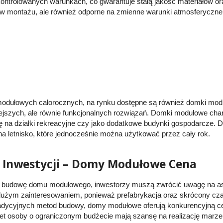
ntrolowanych warunkach, co gwarantuje stałą jakość materiałów o
e w montażu, ale również odporne na zmienne warunki atmosferyczne
ułowych całorocznych, na rynku dostępne są również domki moduł
jszych, ale równie funkcjonalnych rozwiązań. Domki modułowe char
ię na działki rekreacyjne czy jako dodatkowe budynki gospodarcze. D
na letnisko, które jednocześnie można użytkować przez cały rok.
 Inwestycji – Domy Modułowe Cena
a budowę domu modułowego, inwestorzy muszą zwrócić uwagę na as
 dużym zainteresowaniem, ponieważ prefabrykacja oraz skrócony cz
radycyjnych metod budowy, domy modułowe oferują konkurencyjną c
wet osoby o ograniczonym budżecie mają szansę na realizację mar