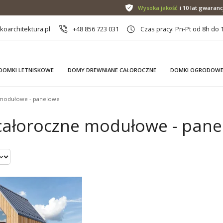
Wysoka jakość
i 10 lat gwaranc
oarchitektura.pl
+48 856 723 031
Czas pracy: Pn-Pt od 8h do 
DOMKI LETNISKOWE
DOMY DREWNIANE CAŁOROCZNE
DOMKI OGRODOW
modułowe - panelowe
ałoroczne modułowe - panel