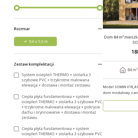
Rozmiar
Dom 84 m² mieszka
9,6 x 5,5 m
SO
18
Zestaw komplektacji
84 m²
System ociepleń THERMO + stolarka 3
szybowe PVC + trzykrotne malowana
elewacja + dostawa i montaż zestawu
Model SOMIN V18_A1
dom modułowy z ant
Ciepła płyta fundamentowa + system
użytkowej 84 m², ..
ociepleń THERMO + stolarka 3 szybowe PVC
+ trzykrotne malowana elewacja + pokrycie
dachu i orynnowanie + dostawa i montaż
zestawu
Ciepła płyta fundamentowa + system
ociepleń THERMO + stolarka 3 szybowe PVC