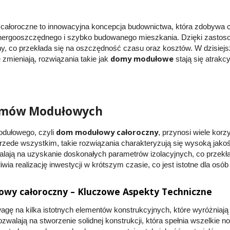
ałoroczne to innowacyjna koncepcja budownictwa, która zdobywa 
nergooszczędnego i szybko budowanego mieszkania. Dzięki zastoso
y, co przekłada się na oszczędność czasu oraz kosztów. W dzisiejs
domy modułowe
zmieniają, rozwiązania takie jak
stają się atrakc
omów Modułowych
dom modułowy całoroczny
dułowego, czyli
, przynosi wiele kor
rzede wszystkim, takie rozwiązania charakteryzują się wysoką jak
alają na uzyskanie doskonałych parametrów izolacyjnych, co przekła
ia realizację inwestycji w krótszym czasie, co jest istotne dla osób
wy całoroczny – Kluczowe Aspekty Techniczne
agę na kilka istotnych elementów konstrukcyjnych, które wyróżniaj
ozwalają na stworzenie solidnej konstrukcji, która spełnia wszelki