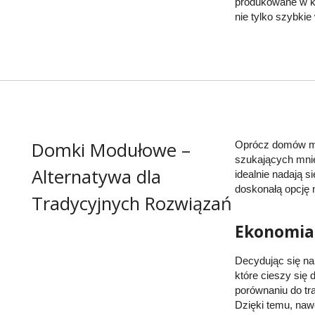
produkowane w ko
nie tylko szybki
Domki Modułowe –
Oprócz domów mod
szukających mnie
Alternatywa dla
idealnie nadają s
doskonałą opcję 
Tradycyjnych Rozwiązań
Ekonomia
Decydując się n
które cieszy się
porównaniu do t
Dzięki temu, na