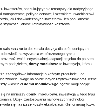
lu inwestorów, poszukujących alternatywy dla tradycyjnego
ęki transparentnej polityce cenowej i szerokiemu wachlarzowi
zin, jak i doświadczonych inwestorów. Ich popularność
ją szybkość, jakość i efektywność kosztowa.
e całoroczne
to doskonała decyzja dla osób ceniących
 odpowiedź na wyzwania współczesnego rynku
oraz możliwość indywidualnej adaptacji projektu do potrzeb
domy modulowe
cznym podejściem,
to inwestycja, która z
eźć szczegółowe informacje o każdym produkcie – od
arto zwrócić uwagę na opinie innych użytkowników oraz liczne
domu modułowego
szły właściciel
będzie mógł podjąć
domki modułowe
 się na mniejszy
, inwestycja w tego typu
konania. Dzięki zastosowaniu najnowszych technologii
łada się na niższe koszty eksploatacji. Klienci mogą liczyć