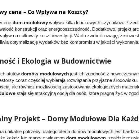
y cena – Co Wpływa na Koszty?
dom modułowy
wycenę
wpływa kilka kluczowych czynników. Przede 
rwałość konstrukcji oraz energooszczędność. Dodatkowo, projekt arc
 wpływ na całkowity koszt inwestycji. Warto zwrócić uwagę, że inwe
liwia optymalizację wydatków bez kompromisu w jakości wykonania
ość i Ekologia w Budownictwie
domów modułowych
ch atutów
jest ich zgodność z nowoczesnym
westorzy coraz częściej wybierają rozwiązania przyjazne środowisku
cią, ale również możliwością zastosowania ekologicznych materiałó
dulowe
stają się atrakcyjną opcją dla osób, które pragną żyć w zgo
lny Projekt – Domy Modułowe Dla Każ
a unikalne potrzeby, dlatego oferta domów modułowych jest bardzo
dom modułowym
, że każdy, kto marzy o własnym
, znajdzie rozw