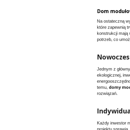
Dom modułow
Na ostateczną 
które zapewnią t
konstrukcji mają
potrzeb, co umoż
Nowoczesn
Jednym z główny
ekologicznej, in
energooszczędnoś
domy mo
temu,
rozwiązań.
Indywidua
Każdy inwestor m
projektu sprawia