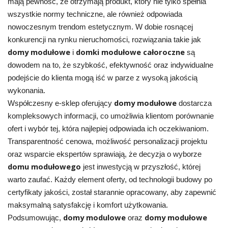
mają pewność, że otrzymają produkt, który nie tylko spełnia
wszystkie normy techniczne, ale również odpowiada
nowoczesnym trendom estetycznym. W dobie rosnącej
konkurencji na rynku nieruchomości, rozwiązania takie jak
domy modułowe
domki modułowe całoroczne
i
są
dowodem na to, że szybkość, efektywność oraz indywidualne
podejście do klienta mogą iść w parze z wysoką jakością
wykonania.
domy modułowe
Współczesny e-sklep oferujący
dostarcza
kompleksowych informacji, co umożliwia klientom porównanie
ofert i wybór tej, która najlepiej odpowiada ich oczekiwaniom.
Transparentność cenowa, możliwość personalizacji projektu
oraz wsparcie ekspertów sprawiają, że decyzja o wyborze
domu modułowego
jest inwestycją w przyszłość, której
warto zaufać. Każdy element oferty, od technologii budowy po
certyfikaty jakości, został starannie opracowany, aby zapewnić
maksymalną satysfakcję i komfort użytkowania.
domy modulowe
domy modułowe
Podsumowując,
oraz