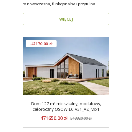
to nowoczesna, funkcjonalna i przytulna
przestrzeń dla..
WIĘCEJ
-47170.00 zł
Dom 127 m² mieszkalny, modułowy,
całoroczny OSOWIEC V31_A2_Mix1
471650.00 zł
518820.00 zł