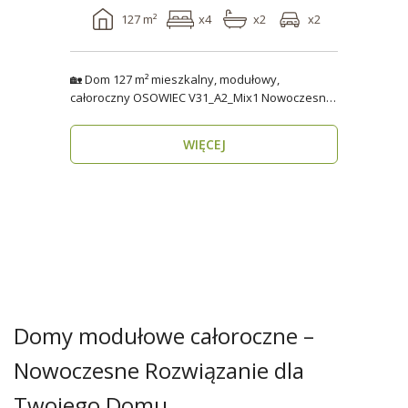
127 m²
x4
x2
x2
🏡 Dom 127 m² mieszkalny, modułowy,
całoroczny OSOWIEC V31_A2_Mix1 Nowoczesny,
funkcjonalny i p..
WIĘCEJ
Domy modułowe całoroczne –
Nowoczesne Rozwiązanie dla
Twojego Domu