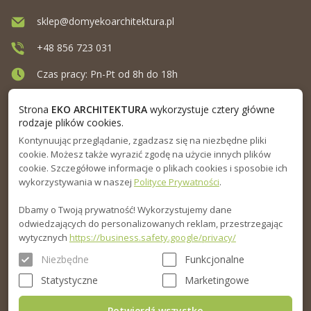
sklep@domyekoarchitektura.pl
+48 856 723 031
Czas pracy: Pn-Pt od 8h do 18h
Ul. Elewatorska 10, Białystok
Strona
EKO ARCHITEKTURA
wykorzystuje cztery główne
rodzaje plików cookies.
Kontynuując przeglądanie, zgadzasz się na niezbędne pliki
MENU
cookie. Możesz także wyrazić zgodę na użycie innych plików
cookie. Szczegółowe informacje o plikach cookies i sposobie ich
INFORMACJA
wykorzystywania w naszej
Polityce Prywatności
.
Dbamy o Twoją prywatność! Wykorzystujemy dane
PORADNIK
odwiedzających do personalizowanych reklam, przestrzegając
wytycznych
https://business.safety.google/privacy/
Niezbędne
Funkcjonalne
Statystyczne
Marketingowe
Potwierdź wszystko