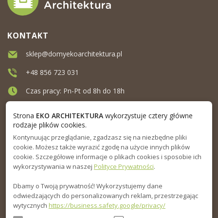
KONTAKT
sklep@domyekoarchitektura.pl
+48 856 723 031
Czas pracy: Pn-Pt od 8h do 18h
Ul. Elewatorska 10, Białystok
Strona
EKO ARCHITEKTURA
wykorzystuje cztery główne
rodzaje plików cookies.
Kontynuując przeglądanie, zgadzasz się na niezbędne pliki
MENU
cookie. Możesz także wyrazić zgodę na użycie innych plików
cookie. Szczegółowe informacje o plikach cookies i sposobie ich
INFORMACJA
wykorzystywania w naszej
Polityce Prywatności
.
Dbamy o Twoją prywatność! Wykorzystujemy dane
PORADNIK
odwiedzających do personalizowanych reklam, przestrzegając
wytycznych
https://business.safety.google/privacy/