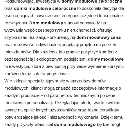
domy modułowe całoroczne
Podsumowując, inwestycja w
domki modułowe całoroczne
oraz
to doskonała decyzja dla
osób ceniących nowoczesne, energooszczędne i funkcjonalne
Dom modułowy
rozwiązania.
stanowi odpowiedź na
wyzwania współczesnego rynku nieruchomości, oferując
dom modułowy cena
szybki czas realizacji, konkurencyjną
oraz możliwość indywidualnej adaptacji projektu do potrzeb
mieszkańców. Dla każdego, kto pragnie połączyć komfort z
domy modulowe
oszczędnością i ekologicznym podejściem,
to inwestycja, która z pewnością przyniesie wymierne korzyści
zarówno teraz, jak i w przyszłości.
W e-sklepie specjalizującym się w sprzedaży domów
modułowych, klienci mogą znaleźć szczegółowe informacje o
każdym produkcie – od parametrów technicznych po cenę i
możliwości personalizacji. Przeglądając ofertę, warto zwrócić
uwagę na opinie innych użytkowników oraz liczne certyfikaty
potwierdzające jakość i niezawodność wykonania. Dzięki temu,
domu modułowego
każdy przyszły właściciel
będzie mógł