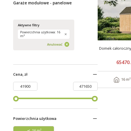
Garaże modułowe - panelowe
Aktywne filtry
Powierzchnia użytkowa: 16
m²
Anulować
Domek całoroczn
65470.
Cena, zł
16 m²
Powierzchnia użytkowa
16 m²