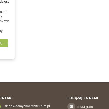
dziesz
gorii
y
iskowe
y.
EJ
ONTAKT
PODĄŻAJ ZA NAMI
sklep@domyekoarchitektura.pl
Instagram