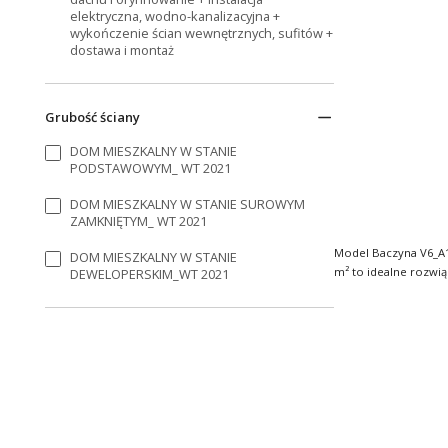
elektryczna, wodno-kanalizacyjna +
wykończenie ścian wewnętrznych, sufitów +
dostawa i montaż
Grubość ściany
DOM MIESZKALNY W STANIE
PODSTAWOWYM_ WT 2021
DOM MIESZKALNY W STANIE SUROWYM
ZAMKNIĘTYM_ WT 2021
Model Baczyna V6_A1
DOM MIESZKALNY W STANIE
m² to idealne rozwi
DEWELOPERSKIM_WT 2021
nowo..