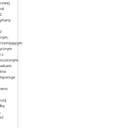
tkowej
mal
 .
zymany
ż
nym,
rzemijającym
sycznym
u z
oczesnymi
awkami
lnie
mponuje
ówno
dużą
łkę
,
też