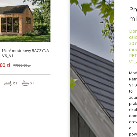
Pr
mi
Do
cał
30 
mod
y 16 m² modułowy BACZYNA
RE
V6_A1
V1_
00 zł
77990.00 zł
Mod
Ret
x1
x1
V1_
to
zdu
prak
ekol
dom
dre
o
pow