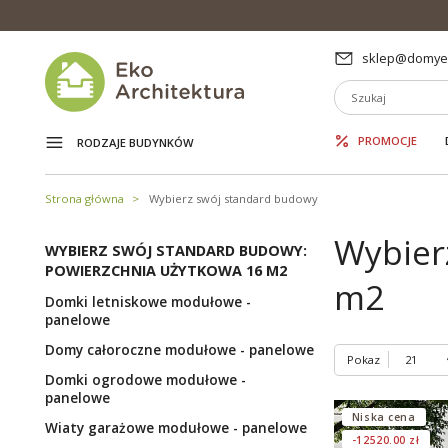
sklep@domyek
PROMOCJE
RODZAJE BUDYNKÓW
Strona główna
Wybierz swój standard budowy
Wybier
WYBIERZ SWÓJ STANDARD BUDOWY:
POWIERZCHNIA UŻYTKOWA 16 M2
m2
Domki letniskowe modułowe -
panelowe
Domy całoroczne modułowe - panelowe
Pokaz
Domki ogrodowe modułowe -
panelowe
Niska cena
Wiaty garażowe modułowe - panelowe
-12520.00 zł