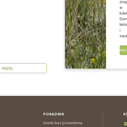
znaj
w
kate
Dom
letn
i
saun
WIĘC
WIĘCEJ
PORADNIK
K
Domki bez pozwolenia