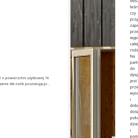
obs
leśn
czy
przy
zap
prz
wyp
całe
rodz
Na
part
do
dysp
 o powierzchni użytkowej 16
jest
ązanie dla osób poszukujących
prze
wys
i
dob
dośw
pok
dzi
i
pom