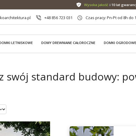
Wysoka jakość
i 10 lat gwaranc
oarchitektura.pl
+48 856 723 031
Czas pracy: Pn-Pt od 8h do 
DOMKI LETNISKOWE
DOMY DREWNIANE CAŁOROCZNE
DOMKI OGRODOW
z swój standard budowy: po