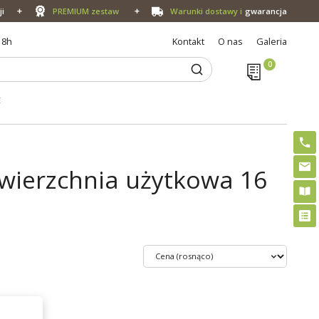
ji
PREMIUM zestaw
Warunki dostawy i
gwarancja
18h
Kontakt
O nas
Galeria
E
wierzchnia użytkowa 16