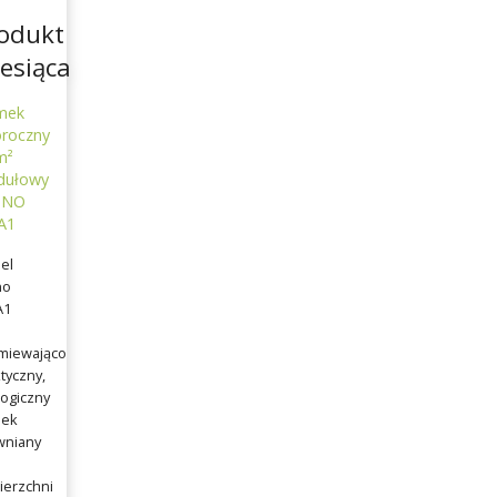
odukt
esiąca
mek
oroczny
m²
ułowy
TNO
A1
el
no
A1
miewająco
tyczny,
ogiczny
ek
wniany
ierzchni