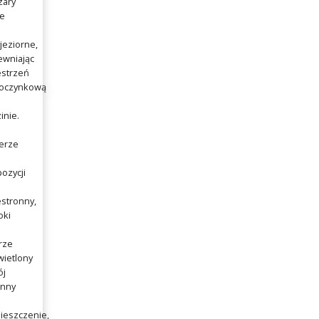
zary
e
jeziorne,
ewniając
estrzeń
oczynkową
j
inie.
erze
ozycji
stronny,
oki
rze
ietlony
ój
enny
ieszczenie,