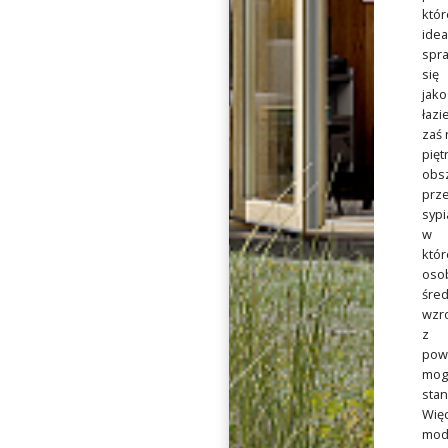
któr
idea
spr
się
jako
łazi
zaś 
pięt
obs
prz
sypi
w
któr
oso
śre
wzr
z
pow
mog
stan
Więc
mod