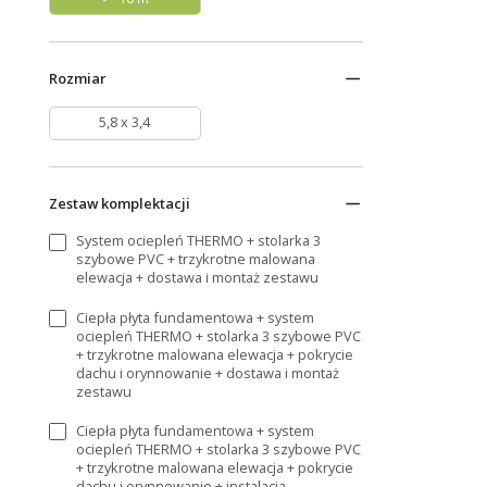
Rozmiar
5,8 x 3,4
Zestaw komplektacji
System ociepleń THERMO + stolarka 3
szybowe PVC + trzykrotne malowana
elewacja + dostawa i montaż zestawu
Ciepła płyta fundamentowa + system
ociepleń THERMO + stolarka 3 szybowe PVC
+ trzykrotne malowana elewacja + pokrycie
dachu i orynnowanie + dostawa i montaż
zestawu
Ciepła płyta fundamentowa + system
ociepleń THERMO + stolarka 3 szybowe PVC
+ trzykrotne malowana elewacja + pokrycie
dachu i orynnowanie + instalacja