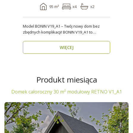
95 m²
x4
x2
Model BONIN V19_A1 – Twój nowy dom bez
zbędnych komplikacji! BONIN V19_A1 to
nowoczesny, parterow..
WIĘCEJ
Produkt miesiąca
Domek całoroczny 30 m² modułowy RETNO V1_A1