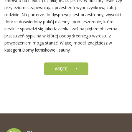
zarówno na niedużą działkę ROD, jak też w obszary leśne czy
przyjeziorne, zapewniając przestrzeń wypoczynkową całej
rodzinie. Na parterze do dyspozycji jest przestronny, wysoki i
dobrze doświetlony pokój dzienny i pomieszczenie, które
idealnie sprawdzi się jako łazienka, zaś na piętrze obszerna
przestrzeń sypialna w której osoby średniego wzrostu z
powodzeniem mogą stanąć. Więcej modeli znajdziesz w
kategorii Domy letniskowe i sauny.
WIĘCEJ