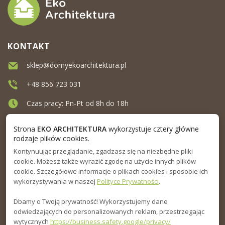
KONTAKT
sklep@domyekoarchitektura.pl
+48 856 723 031
Czas pracy: Pn-Pt od 8h do 18h
Ul. Elewatorska 10, Białystok
Strona
EKO ARCHITEKTURA
wykorzystuje cztery główne
rodzaje plików cookies.
Kontynuując przeglądanie, zgadzasz się na niezbędne pliki
MENU
cookie. Możesz także wyrazić zgodę na użycie innych plików
cookie. Szczegółowe informacje o plikach cookies i sposobie ich
INFORMACJA
wykorzystywania w naszej
Polityce Prywatności
.
Dbamy o Twoją prywatność! Wykorzystujemy dane
PORADNIK
odwiedzających do personalizowanych reklam, przestrzegając
wytycznych
https://business.safety.google/privacy/