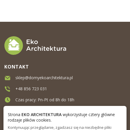
KONTAKT
sklep@domyekoarchitektura.pl
+48 856 723 031
Czas pracy: Pn-Pt od 8h do 18h
Ul. Elewatorska 10, Białystok
Strona
EKO ARCHITEKTURA
wykorzystuje cztery główne
rodzaje plików cookies.
Kontynuując przeglądanie, zgadzasz się na niezbędne pliki
MENU