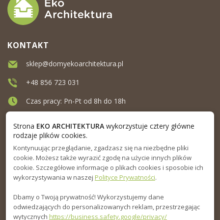
KONTAKT
sklep@domyekoarchitektura.pl
+48 856 723 031
Czas pracy: Pn-Pt od 8h do 18h
Ul. Elewatorska 10, Białystok
Strona
EKO ARCHITEKTURA
wykorzystuje cztery główne
rodzaje plików cookies.
Kontynuując przeglądanie, zgadzasz się na niezbędne pliki
MENU
cookie. Możesz także wyrazić zgodę na użycie innych plików
cookie. Szczegółowe informacje o plikach cookies i sposobie ich
INFORMACJA
wykorzystywania w naszej
Polityce Prywatności
.
Dbamy o Twoją prywatność! Wykorzystujemy dane
PORADNIK
odwiedzających do personalizowanych reklam, przestrzegając
wytycznych
https://business.safety.google/privacy/