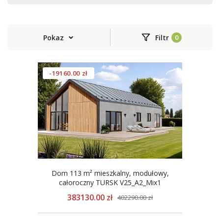
Pokaz
Filtr
-19160.00 zł
Dom 113 m² mieszkalny, modułowy,
całoroczny TURSK V25_A2_Mix1
383130.00 zł
402290.00 zł