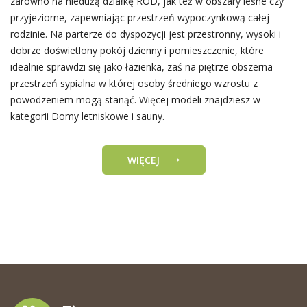
zarówno na niedużą działkę ROD, jak też w obszary leśne czy
przyjeziorne, zapewniając przestrzeń wypoczynkową całej
rodzinie. Na parterze do dyspozycji jest przestronny, wysoki i
dobrze doświetlony pokój dzienny i pomieszczenie, które
idealnie sprawdzi się jako łazienka, zaś na piętrze obszerna
przestrzeń sypialna w której osoby średniego wzrostu z
powodzeniem mogą stanąć. Więcej modeli znajdziesz w
kategorii Domy letniskowe i sauny.
WIĘCEJ