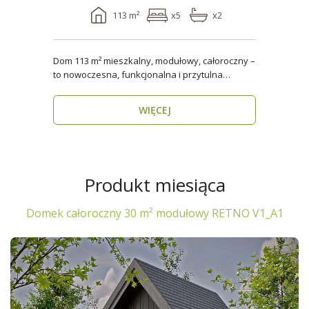
113 m²
x5
x2
Dom 113 m² mieszkalny, modułowy, całoroczny –
to nowoczesna, funkcjonalna i przytulna
przestrzeń dla..
WIĘCEJ
Produkt miesiąca
Domek całoroczny 30 m² modułowy RETNO V1_A1