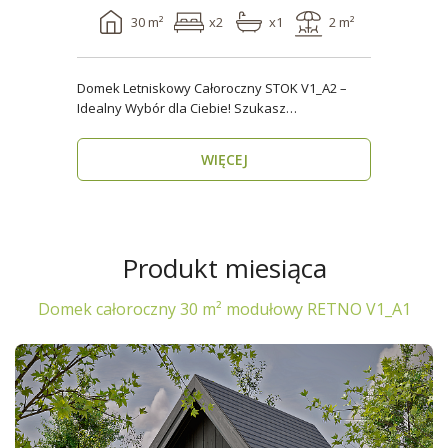
30 m²
x2
x1
2 m²
Domek Letniskowy Całoroczny STOK V1_A2 –
Idealny Wybór dla Ciebie! Szukasz
praktycznego, kompaktowe..
WIĘCEJ
Produkt miesiąca
Domek całoroczny 30 m² modułowy RETNO V1_A1