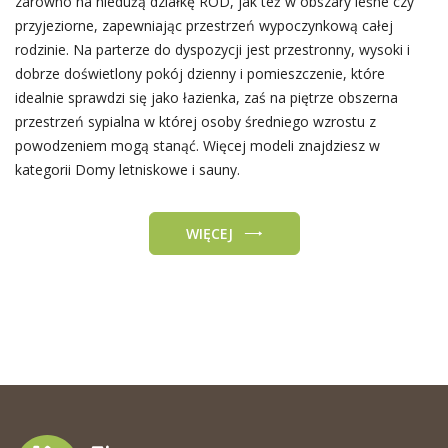
zarówno na niedużą działkę ROD, jak też w obszary leśne czy
przyjeziorne, zapewniając przestrzeń wypoczynkową całej
rodzinie. Na parterze do dyspozycji jest przestronny, wysoki i
dobrze doświetlony pokój dzienny i pomieszczenie, które
idealnie sprawdzi się jako łazienka, zaś na piętrze obszerna
przestrzeń sypialna w której osoby średniego wzrostu z
powodzeniem mogą stanąć. Więcej modeli znajdziesz w
kategorii Domy letniskowe i sauny.
WIĘCEJ