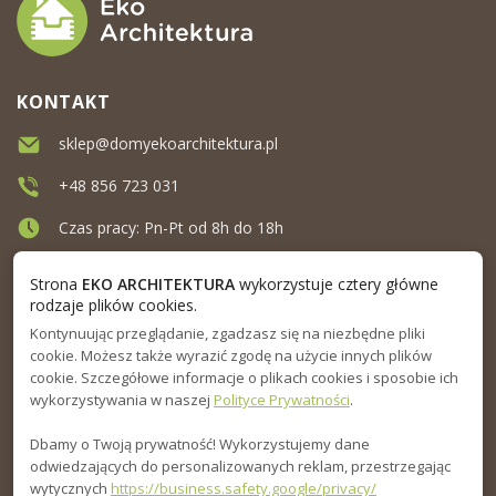
KONTAKT
sklep@domyekoarchitektura.pl
+48 856 723 031
Czas pracy: Pn-Pt od 8h do 18h
Ul. Elewatorska 10, Białystok
Strona
EKO ARCHITEKTURA
wykorzystuje cztery główne
rodzaje plików cookies.
Kontynuując przeglądanie, zgadzasz się na niezbędne pliki
MENU
cookie. Możesz także wyrazić zgodę na użycie innych plików
cookie. Szczegółowe informacje o plikach cookies i sposobie ich
INFORMACJA
wykorzystywania w naszej
Polityce Prywatności
.
Dbamy o Twoją prywatność! Wykorzystujemy dane
PORADNIK
odwiedzających do personalizowanych reklam, przestrzegając
wytycznych
https://business.safety.google/privacy/