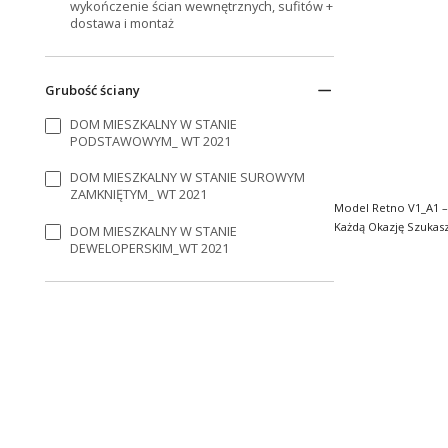
wykończenie ścian wewnętrznych, sufitów +
dostawa i montaż
Grubość ściany
DOM MIESZKALNY W STANIE
PODSTAWOWYM_ WT 2021
DOM MIESZKALNY W STANIE SUROWYM
ZAMKNIĘTYM_ WT 2021
Model Retno V1_A1 –
Każdą Okazję Szukasz praktycznego,
DOM MIESZKALNY W STANIE
ekologicznego d..
DEWELOPERSKIM_WT 2021