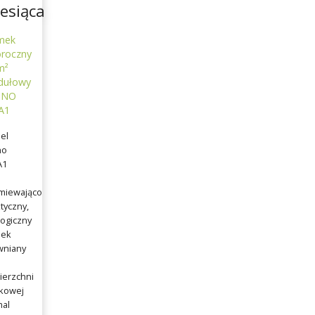
esiąca
mek
oroczny
m²
ułowy
TNO
A1
el
no
A1
miewająco
tyczny,
ogiczny
ek
wniany
ierzchni
tkowej
mal