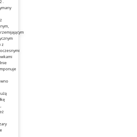
 .
zymany
ż
nym,
rzemijającym
sycznym
u z
oczesnymi
awkami
lnie
mponuje
ówno
dużą
łkę
,
też
zary
e