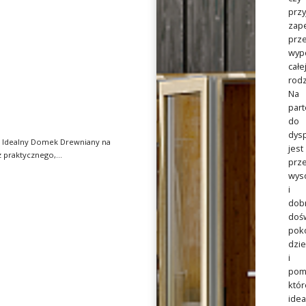
przy
zap
prz
wyp
całe
rodz
Na
part
do
dysp
 Idealny Domek Drewniany na
jest
prze
wys
i
dob
dośw
pok
dzi
i
pom
któr
idea