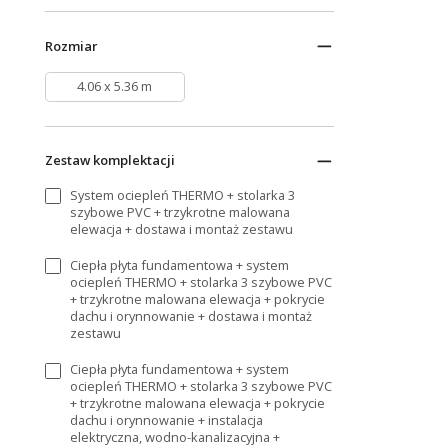
Rozmiar
4.06 x 5.36 m
Zestaw komplektacji
System ociepleń THERMO + stolarka 3
szybowe PVC + trzykrotne malowana
elewacja + dostawa i montaż zestawu
Ciepła płyta fundamentowa + system
ociepleń THERMO + stolarka 3 szybowe PVC
+ trzykrotne malowana elewacja + pokrycie
dachu i orynnowanie + dostawa i montaż
zestawu
Ciepła płyta fundamentowa + system
ociepleń THERMO + stolarka 3 szybowe PVC
+ trzykrotne malowana elewacja + pokrycie
dachu i orynnowanie + instalacja
elektryczna, wodno-kanalizacyjna +