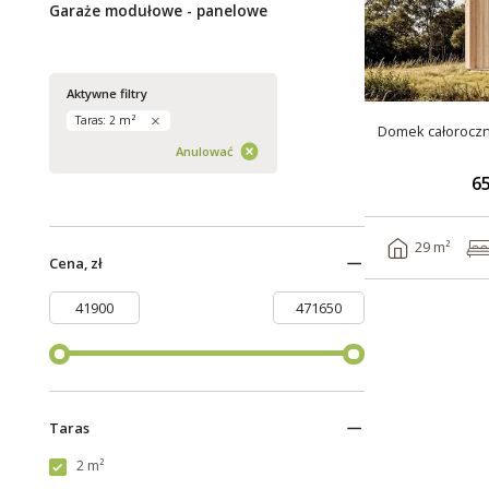
Garaże modułowe - panelowe
Aktywne filtry
Taras: 2 m²
Domek całorocz
Anulować
65
29 m²
Cena, zł
Taras
2 m²