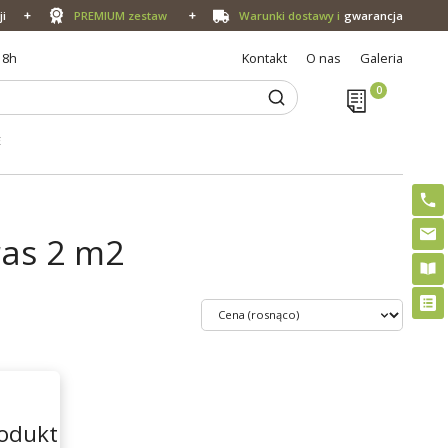
ji
PREMIUM zestaw
Warunki dostawy i
gwarancja
18h
Kontakt
O nas
Galeria
E
ras 2 m2
odukt