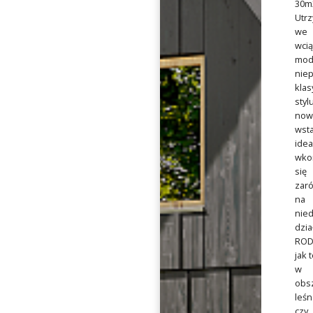
30m2
Utr
we
wcią
mod
niep
kla
styl
now
wst
idea
wko
się
zar
na
nie
dzia
ROD
jak 
w
obs
leśn
czy