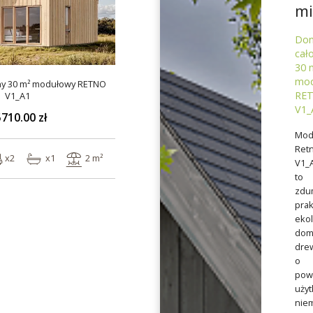
mi
Do
cał
30 
mod
ny 30 m² modułowy RETNO
RE
V1_A1
V1_
710.00 zł
Mod
Ret
x2
x1
2 m²
V1_
to
zdu
prak
ekol
dom
dre
o
pow
uży
nie