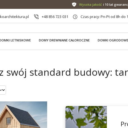
Wysoka jakość
i 10 lat gwaranc
oarchitektura.pl
+48 856 723 031
Czas pracy: Pn-Pt od 8h do 
DOMKI LETNISKOWE
DOMY DREWNIANE CAŁOROCZNE
DOMKI OGRODOW
z swój standard budowy: ta
Pr