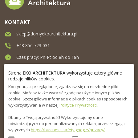
KONTAKT
sklep@domyekoarchitektura.pl
+48 856 723 031
Czas pracy: Pn-Pt od 8h do 18h
Ul. Elewatorska 10, Białystok
Strona
EKO ARCHITEKTURA
wykorzystuje cztery główne
rodzaje plików cookies.
Kontynuując przeglądanie, zgadzasz się na niezbędne pliki
MENU
cookie. Możesz także wyrazić zgodę na użycie innych plików
cookie. Szczegółowe informacje o plikach cookies i sposobie ich
INFORMACJA
wykorzystywania w naszej
Polityce Prywatności
.
Dbamy o Twoją prywatność! Wykorzystujemy dane
PORADNIK
odwiedzających do personalizowanych reklam, przestrzegając
wytycznych
https://business.safety.google/privacy/