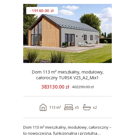
-19160.00 zł
Dom 113 m² mieszkalny, modułowy,
całoroczny TURSK V25_A2_Mix1
383130.00 zł
402290.00 zł
113 m²
x5
x2
Dom 113 m² mieszkalny, modułowy, całoroczny –
to nowoczesna, funkcjonalna i przytulna