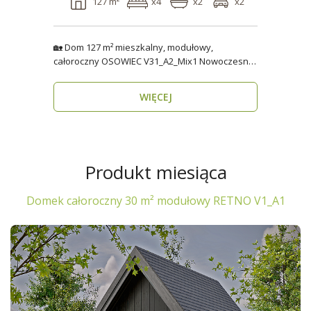
127 m²
x4
x2
x2
🏡 Dom 127 m² mieszkalny, modułowy,
całoroczny OSOWIEC V31_A2_Mix1 Nowoczesny,
funkcjonalny i p..
WIĘCEJ
Produkt miesiąca
Domek całoroczny 30 m² modułowy RETNO V1_A1