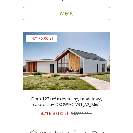
przestrzeń dla..
WIĘCEJ
-47170.00 zł
Dom 127 m² mieszkalny, modułowy,
całoroczny OSOWIEC V31_A2_Mix1
471650.00 zł
518820.00 zł