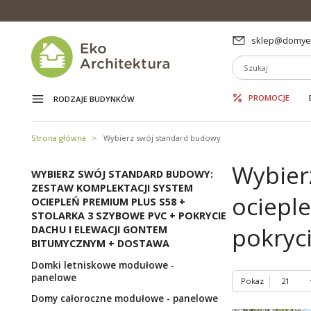
sklep@domyek
PROMOCJE
RODZAJE BUDYNKÓW
Strona główna
Wybierz swój standard budowy
Wybier
WYBIERZ SWÓJ STANDARD BUDOWY:
ZESTAW KOMPLEKTACJI SYSTEM
ociepl
OCIEPLEŃ PREMIUM PLUS S58 +
STOLARKA 3 SZYBOWE PVC + POKRYCIE
pokryc
DACHU I ELEWACJI GONTEM
BITUMYCZNYM + DOSTAWA
Domki letniskowe modułowe -
panelowe
Pokaz
Domy całoroczne modułowe - panelowe