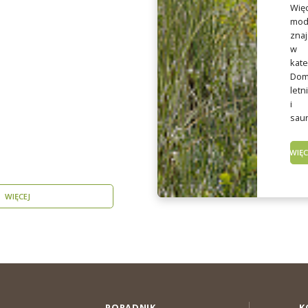
Więc
mod
znaj
w
kate
Dom
letn
i
saun
WIĘC
WIĘCEJ
PORADNIK
K