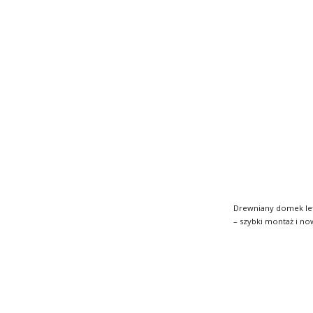
Drewniany domek le
– szybki montaż i nowocz
funkcjo..