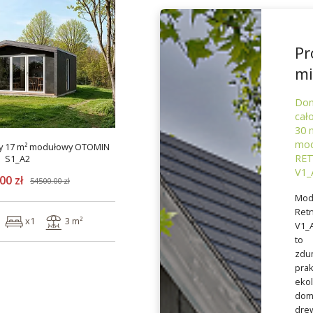
Pr
mi
Do
cał
30 
mod
y 17 m² modułowy OTOMIN
RE
S1_A2
V1_
00 zł
54500.00 zł
Mod
Ret
x1
3 m²
V1_
to
zdu
prak
ekol
dom
dre