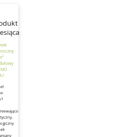
odukt
esiąca
mek
oroczny
m²
ułowy
TNO
A1
el
no
A1
miewająco
tyczny,
ogiczny
ek
wniany