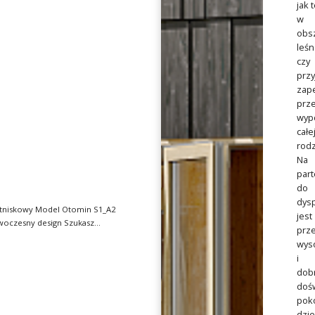
jak 
w
obs
leśn
czy
przy
zap
prz
wyp
całe
rodz
Na
part
do
dysp
tniskowy Model Otomin S1_A2
jest
esny design Szukasz
prze
wys
i
dob
dośw
pok
dzi