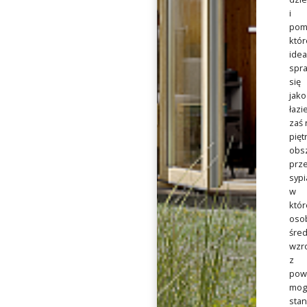
i
pom
któr
idea
spr
się
jako
łazi
zaś 
pięt
obs
prz
sypi
w
któr
oso
śre
wzr
z
pow
mog
stan