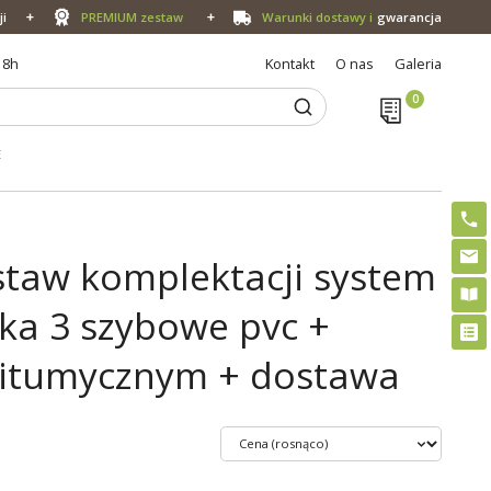
ji
PREMIUM zestaw
Warunki dostawy i
gwarancja
18h
Kontakt
O nas
Galeria
E
staw komplektacji system
rka 3 szybowe pvc +
 bitumycznym + dostawa