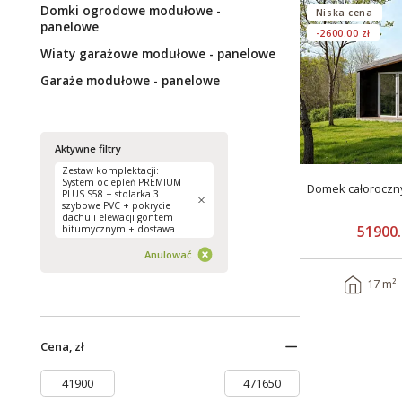
Domki ogrodowe modułowe -
Niska cena
panelowe
-2600.00 zł
Wiaty garażowe modułowe - panelowe
Garaże modułowe - panelowe
Aktywne filtry
Zestaw komplektacji:
System ociepleń PREMIUM
Domek całoroczn
PLUS S58 + stolarka 3
szybowe PVC + pokrycie
dachu i elewacji gontem
51900.
bitumycznym + dostawa
Anulować
17 m²
Cena, zł