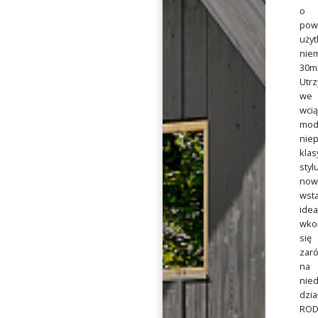
o
pow
uży
nie
30m2
Utr
we
wcią
mod
niep
kla
styl
now
wst
idea
wko
się
zar
na
nie
dzia
ROD