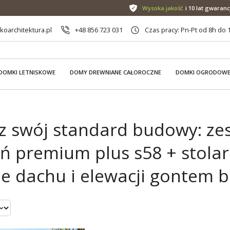
Wysoka jakość
i 10 lat gwaranc
oarchitektura.pl
+48 856 723 031
Czas pracy: Pn-Pt od 8h do 
DOMKI LETNISKOWE
DOMY DREWNIANE CAŁOROCZNE
DOMKI OGRODOW
z swój standard budowy: ze
eń premium plus s58 + stola
ie dachu i elewacji gontem