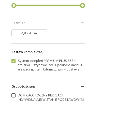
Rozmiar
4,8 x 4,6 m
Zestaw komplektacji
System ociepleń PREMIUM PLUS S58 +
stolarka 3 szybowe PVC + pokrycie dachu i
elewacji gontem bitumycznym + dostawa
Grubość ściany
DOM CAŁOROCZNY REKREACJI
INDYWIDUALNEJ W STANIE PODSTAWOWYM