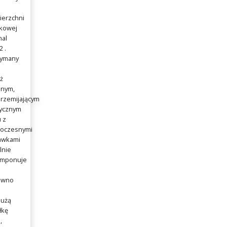
ierzchni
tkowej
mal
 .
zymany
ż
nym,
rzemijającym
sycznym
u z
oczesnymi
awkami
lnie
mponuje
ówno
dużą
łkę
,