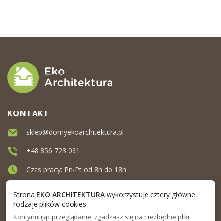
KONTAKT
sklep@domyekoarchitektura.pl
+48 856 723 031
Czas pracy: Pn-Pt od 8h do 18h
Ul. Elewatorska 10, Białystok
Strona
EKO ARCHITEKTURA
wykorzystuje cztery główne
rodzaje plików cookies.
Kontynuując przeglądanie, zgadzasz się na niezbędne pliki
MENU