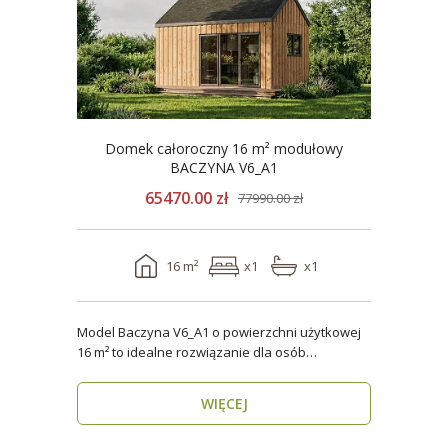
Domek całoroczny 16 m² modułowy
BACZYNA V6_A1
65470.00 zł
77990.00 zł
16 m²
x1
x1
Model Baczyna V6_A1 o powierzchni użytkowej
16 m² to idealne rozwiązanie dla osób
poszukujących nowo..
WIĘCEJ