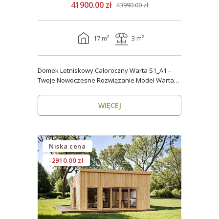
41900.00 zł
43990.00 zł
17 m²
3 m²
Domek Letniskowy Całoroczny Warta S1_A1 –
Twoje Nowoczesne Rozwiązanie Model Warta
S1_A1 o powier..
WIĘCEJ
Niska cena
-2910.00 zł