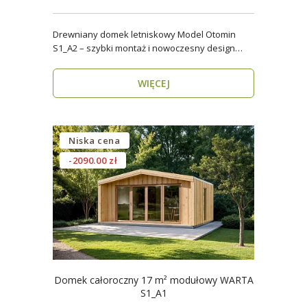
Drewniany domek letniskowy Model Otomin
S1_A2 – szybki montaż i nowoczesny design
Szukasz funkcjo..
WIĘCEJ
Niska cena
-2090.00 zł
Domek całoroczny 17 m² modułowy WARTA
S1_A1