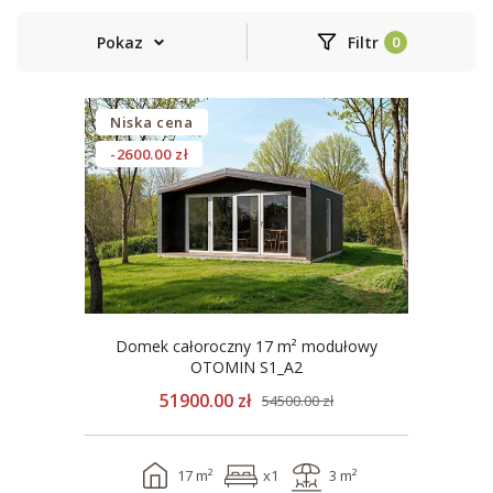
Pokaz
Filtr
Niska cena
-2600.00 zł
Domek całoroczny 17 m² modułowy
OTOMIN S1_A2
51900.00 zł
54500.00 zł
17 m²
x1
3 m²