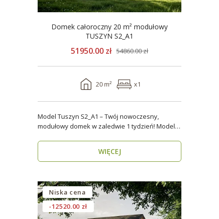
Domek całoroczny 20 m² modułowy
TUSZYN S2_A1
51950.00 zł
54860.00 zł
20 m²
x1
Model Tuszyn S2_A1 – Twój nowoczesny,
modułowy domek w zaledwie 1 tydzień! Model
Tuszyn S2_A1 o p..
WIĘCEJ
Niska cena
-12520.00 zł