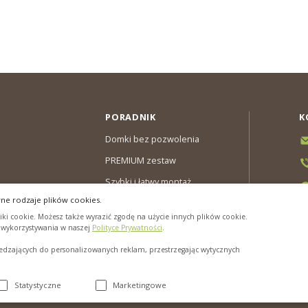
PORADNIK
K
Domki bez pozwolenia
PREMIUM zestaw
Szybki i łatwy montaż
ne rodzaje plików cookies.
y & Gwarancja
ki cookie. Możesz także wyrazić zgodę na użycie innych plików cookie.
cookies”
h wykorzystywania w naszej
Polityce Prywatności
.
zających do personalizowanych reklam, przestrzegając wytycznych
Statystyczne
Marketingowe