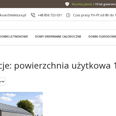
Wysoka jakość
i 10 lat gwaranc
oarchitektura.pl
+48 856 723 031
Czas pracy: Pn-Pt od 8h do 
DOMKI LETNISKOWE
DOMY DREWNIANE CAŁOROCZNE
DOMKI OGRODOW
je: powierzchnia użytkowa 