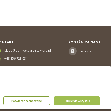
ONTAKT
PODĄŻAJ ZA NAMI
sklep@domyekoarchitektura.pl
Instagram
+48 856 723 031
Czas pracy: Pn-Pt od 8h do 18h
Ul. Elewatorska 10, Białystok
Potwierdź zaznaczone
Potwierdź wszystko