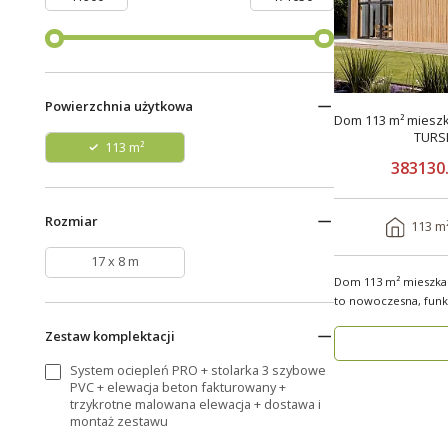
Powierzchnia użytkowa
Dom 113 m² mieszk
TURS
113 m²
383130.
Rozmiar
113 m
17 x 8 m
Dom 113 m² mieszkal
to nowoczesna, funkc
przestrzeń dla..
Zestaw komplektacji
System ociepleń PRO + stolarka 3 szybowe
PVC + elewacja beton fakturowany +
trzykrotne malowana elewacja + dostawa i
montaż zestawu