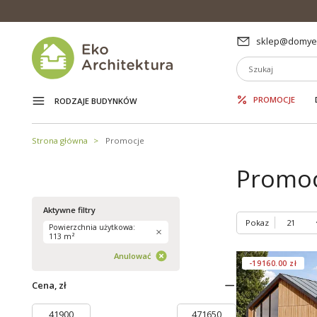
sklep@domyek
PROMOCJE
RODZAJE BUDYNKÓW
Strona główna
Promocje
Promoc
Aktywne filtry
Pokaz
Powierzchnia użytkowa:
113 m²
Anulować
-19160.00 zł
Cena, zł