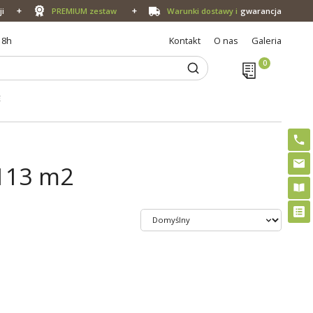
ji
PREMIUM zestaw
Warunki dostawy i
gwarancja
18h
Kontakt
O nas
Galeria
E
113 m2