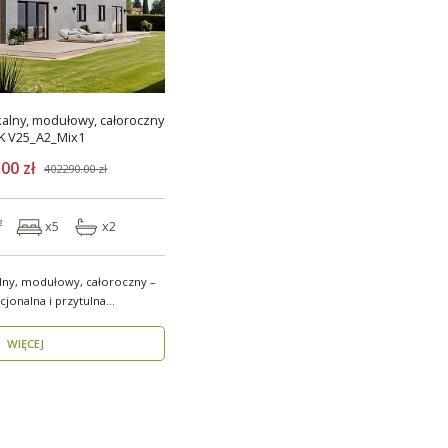
alny, modułowy, całoroczny
K V25_A2_Mix1
00 zł
402290.00 zł
²
x5
x2
ny, modułowy, całoroczny –
jonalna i przytulna
WIĘCEJ