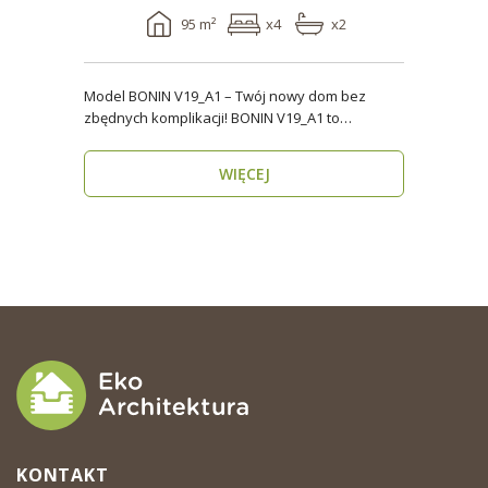
95 m²
x4
x2
Model BONIN V19_A1 – Twój nowy dom bez
zbędnych komplikacji! BONIN V19_A1 to
nowoczesny, parterow..
WIĘCEJ
KONTAKT