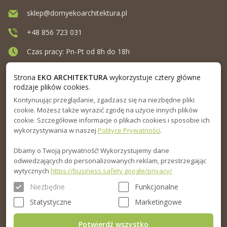
sklep@domyekoarchitektura.pl
+48 856 723 031
Czas pracy: Pn-Pt od 8h do 18h
Ul. Elewatorska 10, Białystok
Strona
EKO ARCHITEKTURA
wykorzystuje cztery główne
rodzaje plików cookies.
Kontynuując przeglądanie, zgadzasz się na niezbędne pliki
MENU
cookie. Możesz także wyrazić zgodę na użycie innych plików
cookie. Szczegółowe informacje o plikach cookies i sposobie ich
INFORMACJA
wykorzystywania w naszej
Polityce Prywatności
.
Dbamy o Twoją prywatność! Wykorzystujemy dane
PORADNIK
odwiedzających do personalizowanych reklam, przestrzegając
wytycznych
https://business.safety.google/privacy/
Niezbędne
Funkcjonalne
Statystyczne
Marketingowe
Potwierdź wszystko