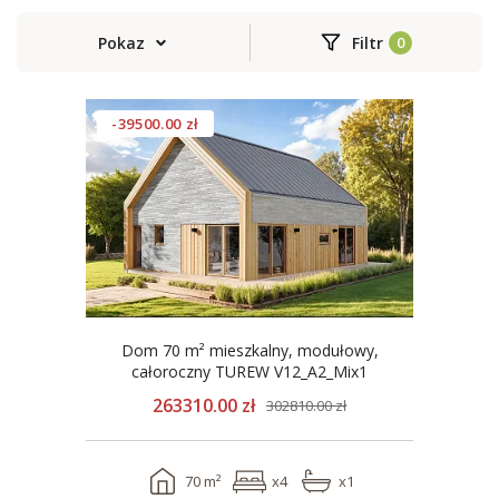
Pokaz
Filtr
-39500.00 zł
Dom 70 m² mieszkalny, modułowy,
całoroczny TUREW V12_A2_Mix1
263310.00 zł
302810.00 zł
70 m²
x4
x1