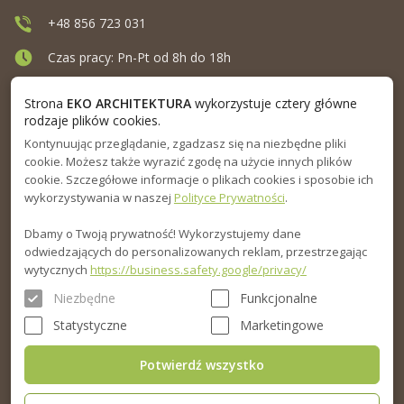
+48 856 723 031
Czas pracy: Pn-Pt od 8h do 18h
Ul. Elewatorska 10, Białystok
Strona
EKO ARCHITEKTURA
wykorzystuje cztery główne
rodzaje plików cookies.
Kontynuując przeglądanie, zgadzasz się na niezbędne pliki
MENU
cookie. Możesz także wyrazić zgodę na użycie innych plików
cookie. Szczegółowe informacje o plikach cookies i sposobie ich
INFORMACJA
wykorzystywania w naszej
Polityce Prywatności
.
Dbamy o Twoją prywatność! Wykorzystujemy dane
PORADNIK
odwiedzających do personalizowanych reklam, przestrzegając
wytycznych
https://business.safety.google/privacy/
Niezbędne
Funkcjonalne
Statystyczne
Marketingowe
Potwierdź wszystko