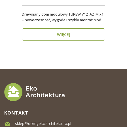
Drewniany dom modułowy TUREW V12_A2_Mix1
– nowoczesność, wygoda i szybki montaż Model
TUREW V12_A..
WIĘCEJ
KONTAKT
sklep@domyekoarchitektura.pl