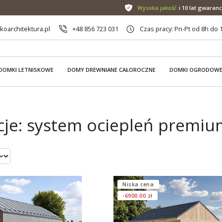
Wysoka jakość
i 10 lat gwaranc
oarchitektura.pl
+48 856 723 031
Czas pracy: Pn-Pt od 8h do 
DOMKI LETNISKOWE
DOMY DREWNIANE CAŁOROCZNE
DOMKI OGRODOW
je: system ociepleń premiu
Niska cena
-6900.00 zł