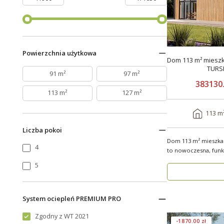
Powierzchnia użytkowa
Dom 113 m² mieszk
TURS
91 m²
97 m²
383130.
113 m²
127 m²
113 m
Liczba pokoi
Dom 113 m² mieszkal
4
to nowoczesna, funkc
przestrzeń dla..
5
System ociepleń PREMIUM PRO
Zgodny z WT 2021
-1870.00 zł