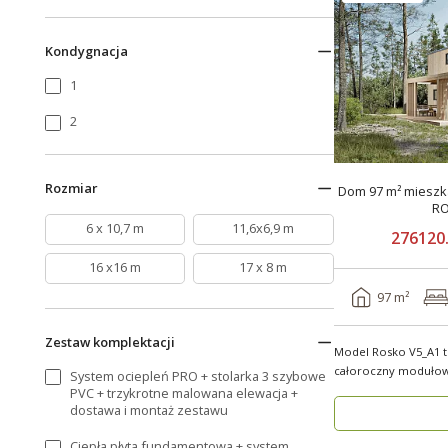
Kondygnacja
1
2
Rozmiar
Dom 97 m² mieszka
RO
6 x 10,7 m
11,6x6,9 m
276120.
16 x16 m
17 x 8 m
97 m²
Zestaw komplektacji
Model Rosko V5_A1 
całoroczny modułow
System ociepleń PRO + stolarka 3 szybowe
ponad 96 m². Dzięki .
PVC + trzykrotne malowana elewacja +
dostawa i montaż zestawu
Ciepła płyta fundamentowa + system