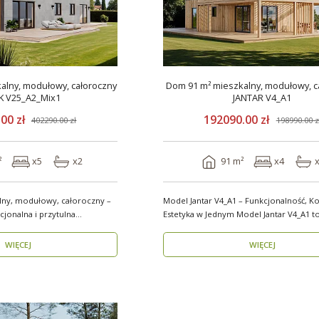
alny, modułowy, całoroczny
Dom 91 m² mieszkalny, modułowy, c
K V25_A2_Mix1
JANTAR V4_A1
00 zł
192090.00 zł
402290.00 zł
198990.00 z
²
x5
x2
91 m²
x4
ny, modułowy, całoroczny –
Model Jantar V4_A1 – Funkcjonalność, Ko
jonalna i przytulna
Estetyka w Jednym Model Jantar V4_A1 to
nowoczesny..
WIĘCEJ
WIĘCEJ