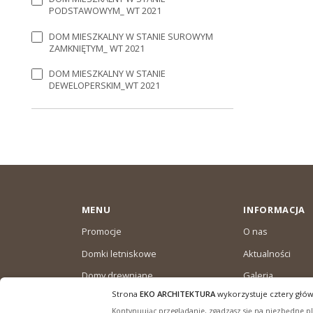
PODSTAWOWYM_ WT 2021
DOM MIESZKALNY W STANIE SUROWYM
ZAMKNIĘTYM_ WT 2021
DOM MIESZKALNY W STANIE
DEWELOPERSKIM_WT 2021
MENU
INFORMACJA
Promocje
O nas
Domki letniskowe
Aktualności
Domy drewniane
Galeria
całoroczne
Strona
EKO ARCHITEKTURA
wykorzystuje cztery głów
Warunki dostaw
Domki ogrodowe
Kontynuując przeglądanie, zgadzasz się na niezbędne pli