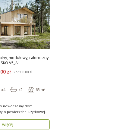
lny, modułowy, całoroczny
SKO V5_A1
00 zł
277990.00 zł
x4
x2
65 m²
to nowoczesny dom
y o powierzchni użytkowej
.
WIĘCEJ