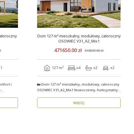
ałoroczny
Dom 127 m² mieszkalny, modułowy, całoroczny
OSOWIEC V31_A2_Mix1
471650.00 zł
ł
518820.00 zł
x1
127 m²
x4
x2
x2
mfort i
🏡 Dom 127 m² mieszkalny, modułowy, całoroczny
OSOWIEC V31_A2_Mix1 Nowoczesny, funkcjonalny i
p..
WIĘCEJ