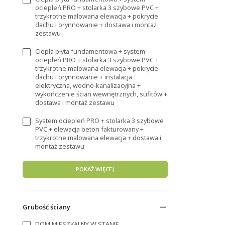
ociepleń PRO + stolarka 3 szybowe PVC +
trzykrotne malowana elewacja + pokrycie
dachu i orynnowanie + dostawa i montaż
zestawu
Ciepła płyta fundamentowa + system
ociepleń PRO + stolarka 3 szybowe PVC +
trzykrotne malowana elewacja + pokrycie
dachu i orynnowanie + instalacja
elektryczna, wodno-kanalizacyjna +
wykończenie ścian wewnętrznych, sufitów +
dostawa i montaż zestawu
System ociepleń PRO + stolarka 3 szybowe
PVC + elewacja beton fakturowany +
trzykrotne malowana elewacja + dostawa i
montaż zestawu
POKAŻ WIĘCEJ
Grubość ściany
DOM MIESZKALNY W STANIE