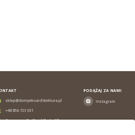
ONTAKT
PODĄŻAJ ZA NAMI
sklep@domyekoarchitektura.pl
Instagram
+48 856 723 031
Czas pracy: Pn-Pt od 8h do 18h
Ul. Elewatorska 10, Białystok