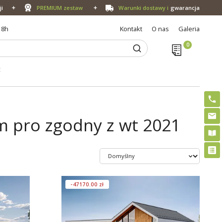
ji
PREMIUM zestaw
Warunki dostawy i
gwarancja
18h
Kontakt
O nas
Galeria
E
m pro zgodny z wt 2021
-47170.00 zł